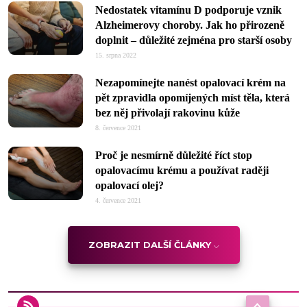
Nedostatek vitamínu D podporuje vznik
Alzheimerovy choroby. Jak ho přirozeně
doplnit – důležité zejména pro starší osoby
15. srpna 2022
Nezapomínejte nanést opalovací krém na
pět zpravidla opomíjených míst těla, která
bez něj přivolají rakovinu kůže
8. července 2021
Proč je nesmírně důležité říct stop
opalovacímu krému a používat raději
opalovací olej?
4. července 2021
ZOBRAZIT DALŠÍ ČLÁNKY