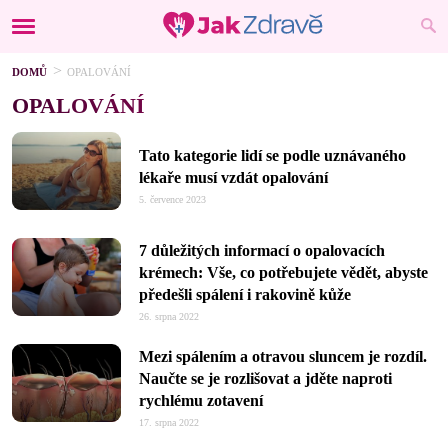
DOMŮ
OPALOVÁNÍ
OPALOVÁNÍ
Tato kategorie lidí se podle uznávaného
lékaře musí vzdát opalování
5. července 2023
7 důležitých informací o opalovacích
krémech: Vše, co potřebujete vědět, abyste
předešli spálení i rakovině kůže
26. srpna 2022
Mezi spálením a otravou sluncem je rozdíl.
Naučte se je rozlišovat a jděte naproti
rychlému zotavení
17. srpna 2022