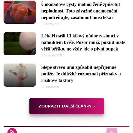
Čokoládové cysty mohou ženě způsobit
neplodnost. Toto závažné onemocnění
nepodceňujte, zasáhnout musí lékař
19. března 2022
Lékaři našli 13 kilový nádor rostoucí v
nafouklém břiše. Pozor muži, pokud máte
větší bříško, ne vždy jde o pivní pupek
3. listopadu 2021
Slepé střevo umí způsobit nepříjemné
potíže. Je důležité rozpoznat příznaky a
rizikové faktory
19. února 2021
ZOBRAZIT DALŠÍ ČLÁNKY