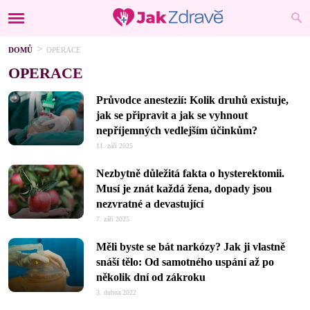
DOMŮ
OPERACE
OPERACE
Průvodce anestezií: Kolik druhů existuje,
jak se připravit a jak se vyhnout
nepříjemných vedlejším účinkům?
11. září 2025
Nezbytně důležitá fakta o hysterektomii.
Musí je znát každá žena, dopady jsou
nezvratné a devastující
7. září 2025
Měli byste se bát narkózy? Jak ji vlastně
snáší tělo: Od samotného uspání až po
několik dní od zákroku
3. dubna 2022