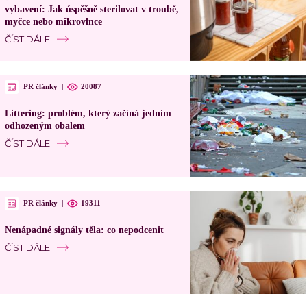
vybavení: Jak úspěšně sterilovat v troubě,
myčce nebo mikrovlnce
ČÍST DÁLE
PR články
|
20087
Littering: problém, který začíná jedním
odhozeným obalem
ČÍST DÁLE
PR články
|
19311
Nenápadné signály těla: co nepodcenit
ČÍST DÁLE