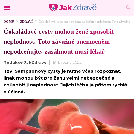
DOMŮ
ZDRAVÍ
Čokoládové cysty mohou ženě způsobit neplodnost. Toto závažné o
Čokoládové cysty mohou ženě způsobit
neplodnost. Toto závažné onemocnění
nepodceňujte, zasáhnout musí lékař
Redakce JakZdravě
19. března 2022
Tzv. Sampsonovy cysty je nutné včas rozpoznat,
jinak mohou být pro ženu velmi nebezpečné a
způsobit jí neplodnost. Jejich léčba je přitom rychlá
a účinná.