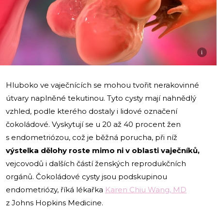
i
Hluboko ve vaječnících se mohou tvořit nerakovinné
útvary naplněné tekutinou. Tyto cysty mají nahnědlý
vzhled, podle kterého dostaly i lidové označení
čokoládové. Vyskytují se u 20 až 40 procent žen
s endometriózou, což je běžná porucha, při níž
výstelka dělohy roste mimo ni v oblasti vaječníků,
vejcovodů i dalších částí ženských reprodukčních
orgánů. Čokoládové cysty jsou podskupinou
endometriózy, říká lékařka
Karen Chiu Wang, MD
z Johns Hopkins Medicine.