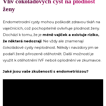
Vliv čokoládových cyst na plodnost
ženy
Endometroidní cysty mohou poškodit zdravou tkáň na
vaječnících, což pochopitelně ovlivňuje plodnost ženy.
Dochází k tomu, že je
méně vajíček a existuje riziko,
že některá nedozrají
. Ne vždy ale znamenají
čokoládové cysty neplodnost. Někdy i navzdory jim se
podaří ženě přirozeně otěhotnět. Další možností je
využít k otěhotnění IVF neboli oplodnění ve zkumavce.
Jaké jsou vaše zkušenosti s endometriózou?