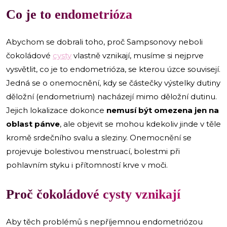
Co je to endometrióza
Abychom se dobrali toho, proč Sampsonovy neboli
čokoládové
cysty
vlastně vznikají, musíme si nejprve
vysvětlit, co je to endometrióza, se kterou úzce souvisejí.
Jedná se o onemocnění, kdy se částečky výstelky dutiny
děložní (endometrium) nacházejí mimo děložní dutinu.
Jejich
lokalizace dokonce
nemusí být omezena jen na
oblast pánve
, ale objevit se mohou kdekoliv jinde v těle
kromě srdečního svalu a sleziny. Onemocnění se
projevuje bolestivou menstruací, bolestmi při
pohlavním styku i přítomností krve v moči.
Proč čokoládové cysty vznikají
Aby těch problémů s nepříjemnou endometriózou