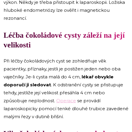
výkon. Někdy je třeba přistoupit k laparoskopii. Ložiska
hluboké endometriózy lze ověřit i magnetickou
rezonancí.
Léčba čokoládové cysty záleží na její
velikosti
Při léčby čokoládových cyst se zohledňuje věk
pacientky, příznaky, jestli je postižen jeden nebo oba
vaječníky. Je-li cysta malá do 4 cm,
lékař obvykle
doporučí ji sledovat
. K odstranění cysty se přistupuje
tehdy, jestliže její velikost přesáhla 4 cm nebo
způsobuje neplodnost.
Operace
se provádí
laparoskopicky pomocí tenké dlouhé trubice zavedené
malými řezy v dutině břišní.