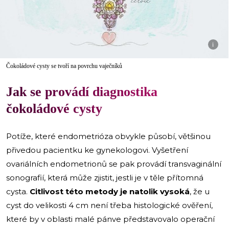
i
Čokoládové cysty se tvoří na povrchu vaječníků
Jak se provádí diagnostika
čokoládové cysty
Potíže, které endometrióza obvykle působí, většinou
přivedou pacientku ke gynekologovi. Vyšetření
ovariálních endometrionů se pak provádí transvaginální
sonografií, která může zjistit, jestli je v těle přítomná
cysta.
Citlivost této metody je natolik vysoká
, že u
cyst do velikosti 4 cm není třeba histologické ověření,
které by v oblasti malé pánve představovalo operační