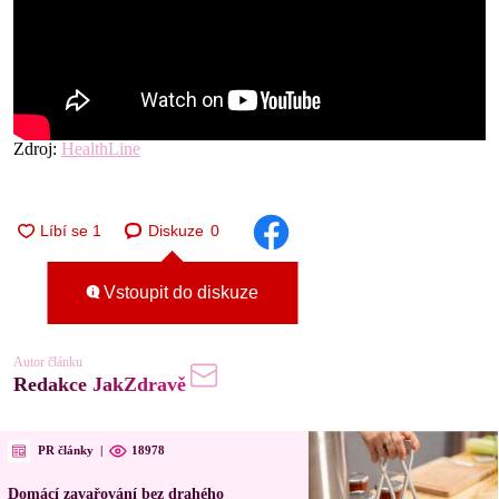
Zdroj:
HealthLine
Diskuze
0
Vstoupit do diskuze
Autor článku
Redakce JakZdravě
PR články
|
18978
Domácí zavařování bez drahého