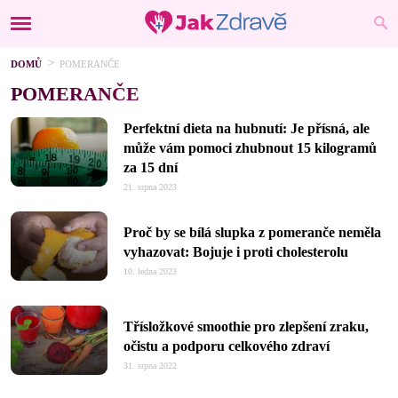
DOMŮ
POMERANČE
POMERANČE
Perfektní dieta na hubnutí: Je přísná, ale
může vám pomoci zhubnout 15 kilogramů
za 15 dní
21. srpna 2023
Proč by se bílá slupka z pomeranče neměla
vyhazovat: Bojuje i proti cholesterolu
10. ledna 2023
Třísložkové smoothie pro zlepšení zraku,
očistu a podporu celkového zdraví
31. srpna 2022