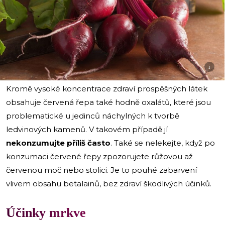
i
Kromě vysoké koncentrace zdraví prospěšných látek
obsahuje červená řepa také hodně oxalátů, které jsou
problematické u jedinců náchylných k tvorbě
ledvinových kamenů. V takovém případě jí
nekonzumujte příliš často
. Také se nelekejte, když po
konzumaci červené řepy zpozorujete růžovou až
červenou moč nebo stolici. Je to pouhé zabarvení
vlivem obsahu betalainů, bez zdraví škodlivých účinků.
Účinky mrkve