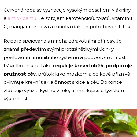
Červená řepa se vyznačuje vysokým obsahem vlákniny
a
antioxidantů
. Je zdrojem karotenoidů, folátů, vitamínu
C, manganu, železa a mnoha dalších potřebných látek.
Řepa je spojována s mnoha zdravotními přínosy. Je
známá především svými protizánětlivými účinky,
posilováním imunitního systému a podporou činnosti
trávicího traktu. Také
reguluje krevní oběh, podporuje
pružnost cév
, průtok krve mozkem a celkově příznivě
ovlivňuje krevní tlak a činnost srdce a cév. Dokonce
zlepšuje využití kyslíku v těle, a tím zlepšuje fyzickou
výkonnost.