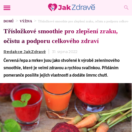
DOMŮ
VÝŽIVA
Třísložkové smoothie pro zlepšení zraku, očistu a podporu celkovéh
Třísložkové smoothie pro zlepšení zraku,
očistu a podporu celkového zdraví
Redakce JakZdravě
31. srpna 2022
Červená řepa a mrkev jsou jako stvořené k výrobě zeleninového
smoothie, které je velmi zdravou a rychlou svačinkou. Přidáním
pomeranče posílíte jejich vlastnosti a dodáte šmrnc chuti.