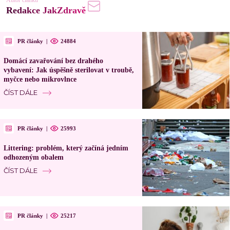
Autor článku
Redakce JakZdravě
PR články
|
24884
Domácí zavařování bez drahého
vybavení: Jak úspěšně sterilovat v troubě,
myčce nebo mikrovlnce
ČÍST DÁLE
PR články
|
25993
Littering: problém, který začíná jedním
odhozeným obalem
ČÍST DÁLE
PR články
|
25217