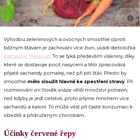
i
Výhodou zeleninových a ovocných smoothie oproti
běžným šťávám je zachování více živin, uvádí dietoložka
Katherine Marengo
. To se týká především vlákniny, díky
které se dostavuje pocit nasycení a tělo zpracovává
přijaté sacharidy pomaleji, než při pití šťáv. Přesto by
smoothie
mělo sloužit hlavně ke zpestření stravy
. Při
rozmixování sní člověk snáze větší množství potravin,
než kdyby je jedl celistvé, proto přijme mnohem více
sacharidů a kalorií. To může vést při časté konzumaci k
obezitě a přidruženým chorobám.
Účinky červené řepy