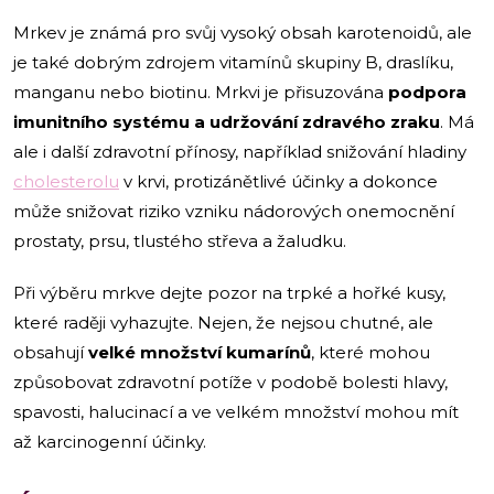
Mrkev je známá pro svůj vysoký obsah karotenoidů, ale
je také dobrým zdrojem vitamínů skupiny B, draslíku,
manganu nebo biotinu. Mrkvi je přisuzována
podpora
imunitního systému a udržování zdravého zraku
. Má
ale i další zdravotní přínosy, například snižování hladiny
cholesterolu
v krvi, protizánětlivé účinky a dokonce
může snižovat riziko vzniku nádorových onemocnění
prostaty, prsu, tlustého střeva a žaludku.
Při výběru mrkve dejte pozor na trpké a hořké kusy,
které raději vyhazujte. Nejen, že nejsou chutné, ale
obsahují
velké množství kumarínů
, které mohou
způsobovat zdravotní potíže v podobě bolesti hlavy,
spavosti, halucinací a ve velkém množství mohou mít
až karcinogenní účinky.