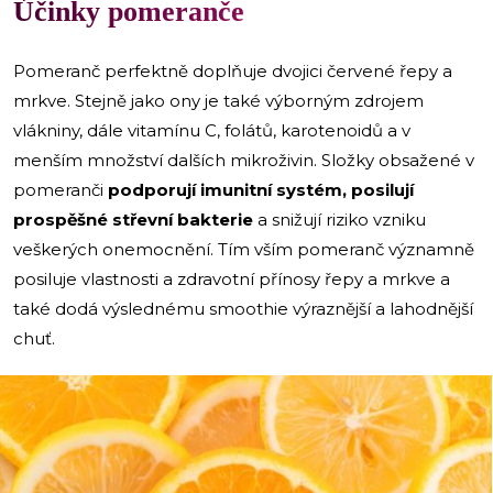
Účinky pomeranče
Pomeranč perfektně doplňuje dvojici červené řepy a
mrkve. Stejně jako ony je také výborným zdrojem
vlákniny, dále vitamínu C, folátů, karotenoidů a v
menším množství dalších mikroživin. Složky obsažené v
pomeranči
podporují imunitní systém, posilují
prospěšné střevní bakterie
a snižují riziko vzniku
veškerých onemocnění. Tím vším pomeranč významně
posiluje vlastnosti a zdravotní přínosy řepy a mrkve a
také dodá výslednému smoothie výraznější a lahodnější
chuť.