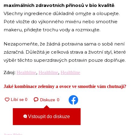
maximálních zdravotních přínosů v bio kvalitě
.
Všechny ingredience důkladně omyjte a oloupejte.
Poté vložte do výkonného mixéru nebo smoothie
makeru, přidejte trochu vody a rozmixujte.
Nezapomeňte, že žádná potravina sama o sobě není
zázračná. Důležitá je celková strava a životní styl, které
výběr těchto superzdravých potravin pouze doplňuje.
Zdroj:
Healthline
,
Healthline
,
Healthline
Jaké kombinace zeleniny a ovoce ve smoothie vám chutnají?
Diskuze
0
Vstoupit do diskuze