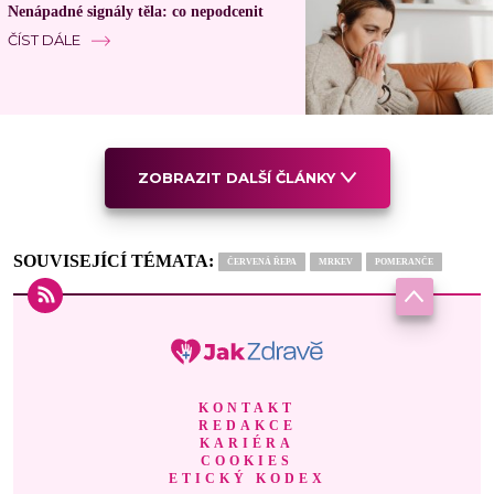
Nenápadné signály těla: co nepodcenit
ČÍST DÁLE
ZOBRAZIT DALŠÍ ČLÁNKY
SOUVISEJÍCÍ TÉMATA:
ČERVENÁ ŘEPA
MRKEV
POMERANČE
KONTAKT
REDAKCE
KARIÉRA
COOKIES
ETICKÝ KODEX