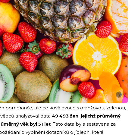
i
n pomeranče, ale celkově ovoce s oranžovou, zelenou,
 vědců analyzoval data
49 493 žen, jejichž průměrný
růměrný věk byl 51 let
. Tato data byla sestavena za
požádání o vyplnění dotazníků o jídlech, která