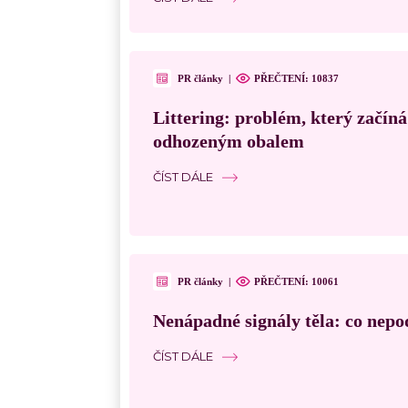
PR články
|
PŘEČTENÍ:
10837
Littering: problém, který začín
odhozeným obalem
ČÍST DÁLE
PR články
|
PŘEČTENÍ:
10061
Nenápadné signály těla: co nepo
ČÍST DÁLE