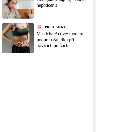
nepodcenit
PR ČLÁNKY
Masticha Active: moderní
podpora žaludku při
trávicích potížích