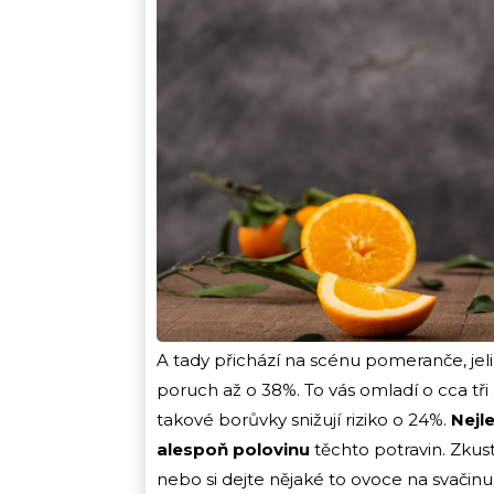
A tady přichází na scénu pomeranče, jeli
poruch až o 38%. To vás omladí o cca tři 
takové borůvky snižují riziko o 24%.
Nejl
alespoň polovinu
těchto potravin. Zkus
nebo si dejte nějaké to ovoce na svači