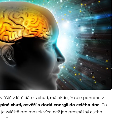
i
vláště v létě dáte s chutí, málokdo jím ale pohrdne v
 plné chuti, osvěží a dodá energii do celého dne
. Co
e je zvláště pro mozek více než jen prospěšný a jeho