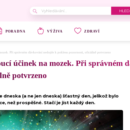
PORADNA
VÝŽIVA
ZDRAVÍ
ozek. Při správném dávkování nedojde k poklesu pozornosti, oficiálně potvrzeno
ucí účinek na mozek. Při správném d
álně potvrzeno
dneska (a ne jen dneska) šťastný den, jelikož bylo
ce, než prospěšné. Stačí je jíst každý den.