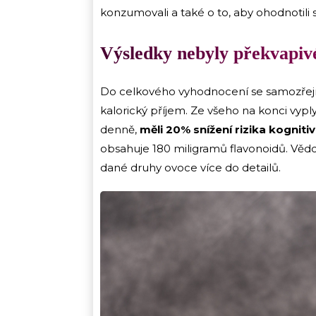
konzumovali a také o to, aby ohodnotili
Výsledky nebyly překvapiv
Do celkového vyhodnocení se samozřejmě b
kalorický příjem. Ze všeho na konci vyply
denně,
měli 20% snížení rizika kogniti
obsahuje 180 miligramů flavonoidů. Vědci
dané druhy ovoce více do detailů.