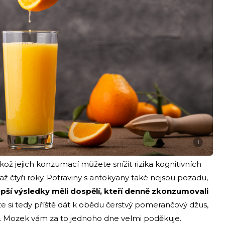
i
kož jejich konzumací můžete snížit rizika kognitivních
až čtyři roky. Potraviny s antokyany také nejsou pozadu,
epší výsledky měli dospělí, kteří denně zkonzumovali
te si tedy příště dát k obědu čerstvý pomerančový džus,
nu. Mozek vám za to jednoho dne velmi poděkuje.