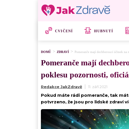
CVIČENÍ
HUBNUTÍ
DOMŮ
ZDRAVÍ
Pomeranče mají dechberoucí účinek na m
Pomeranče mají dechbero
poklesu pozornosti, ofici
Redakce JakZdravě
11. září 2021
Pokud máte rádi pomeranče, tak máte 
potvrzeno, že jsou pro lidské zdraví ví