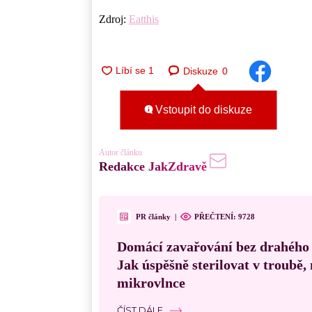
Zdroj:
Eatthis
Diskuze
0
Vstoupit do diskuze
Autor článku
Redakce JakZdravě
PR články
|
PŘEČTENÍ:
9728
Domácí zavařování bez drahého
Jak úspěšně sterilovat v troubě
mikrovlnce
ČÍST DÁLE