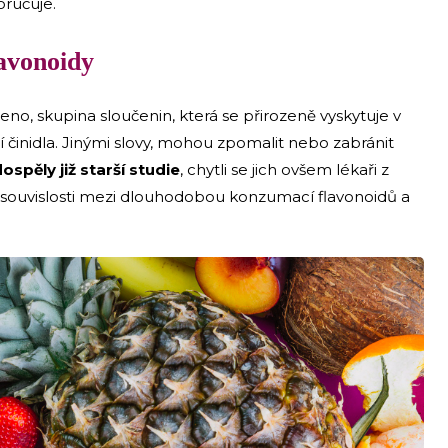
ručuje.
avonoidy
eno, skupina sloučenin, která se přirozeně vyskytuje v
ní činidla. Jinými slovy, mohou zpomalit nebo zabránit
spěly již starší studie
, chytli se jich ovšem lékaři z
o souvislosti mezi dlouhodobou konzumací flavonoidů a