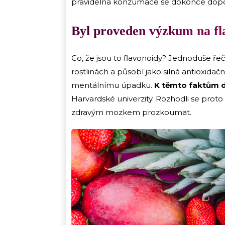
pravidelná konzumace se dokonce dopo
Byl proveden výzkum na fl
Co, že jsou to flavonoidy? Jednoduše řeč
rostlinách a působí jako silná antioxidač
mentálnímu úpadku.
K těmto faktům do
Harvardské univerzity. Rozhodli se prot
zdravým mozkem prozkoumat.