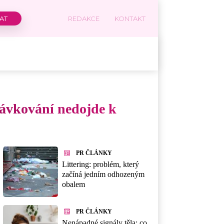
REDAKCE
KONTAKT
ávkování nedojde k
PR ČLÁNKY
Littering: problém, který
začíná jedním odhozeným
obalem
PR ČLÁNKY
Nenápadné signály těla: co