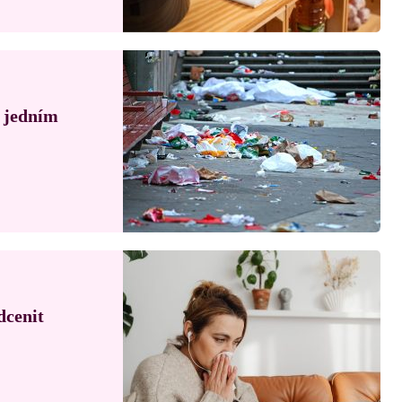
á jedním
dcenit