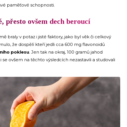
 své paměťové schopnosti.
é, přesto ovšem dech beroucí
raly v potaz i jisté faktory, jako byl věk či celkový
nulo, že dospělí kteří jedli cca 600 mg flavonoidů
vního poklesu
. Jen tak na okraj, 100 gramů jahod
 se ovšem na těchto výsledcích nezastavili a studovali