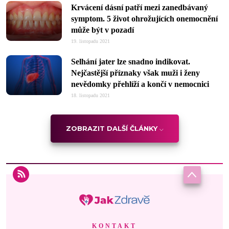
Krvácení dásní patří mezi zanedbávaný
symptom. 5 život ohrožujících onemocnění
může být v pozadí
19. listopadu 2021
Selhání jater lze snadno indikovat.
Nejčastější příznaky však muži i ženy
nevědomky přehlíží a končí v nemocnici
18. listopadu 2021
ZOBRAZIT DALŠÍ ČLÁNKY
KONTAKT