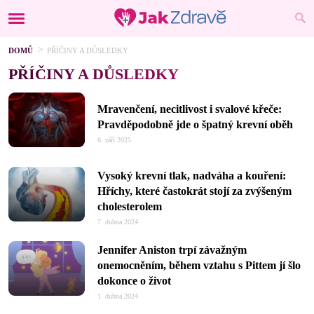
DOMŮ
PŘÍČINY A DŮSLEDKY
PŘÍČINY A DŮSLEDKY
Mravenčení, necitlivost i svalové křeče:
Pravděpodobně jde o špatný krevní oběh
6. září 2025
Vysoký krevní tlak, nadváha a kouření:
Hříchy, které častokrát stojí za zvýšeným
cholesterolem
7. dubna 2024
Jennifer Aniston trpí závažným
onemocněním, během vztahu s Pittem jí šlo
dokonce o život
1. dubna 2024