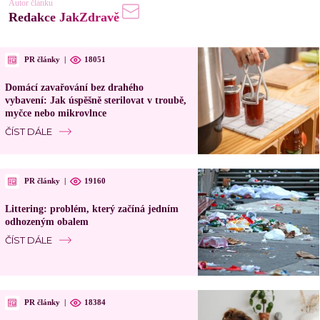
Autor článku
Redakce JakZdravě
PR články
|
18051
Domácí zavařování bez drahého
vybavení: Jak úspěšně sterilovat v troubě,
myčce nebo mikrovlnce
ČÍST DÁLE
PR články
|
19160
Littering: problém, který začíná jedním
odhozeným obalem
ČÍST DÁLE
PR články
|
18384