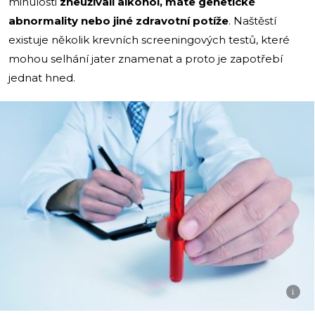
minulosti
zneužívali alkohol, máte genetické
abnormality nebo jiné zdravotní potíže
. Naštěstí
existuje několik krevních screeningových testů, které
mohou selhání jater znamenat a proto je zapotřebí
jednat hned.
i