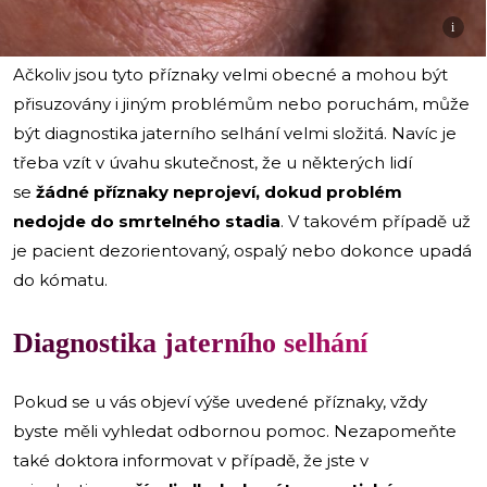
i
Ačkoliv jsou tyto příznaky velmi obecné a mohou být
přisuzovány i jiným problémům nebo poruchám, může
být diagnostika jaterního selhání velmi složitá. Navíc je
třeba vzít v úvahu skutečnost, že u některých lidí
se
žádné příznaky neprojeví, dokud problém
nedojde do smrtelného stadia
. V takovém případě už
je pacient dezorientovaný, ospalý nebo dokonce upadá
do kómatu.
Diagnostika jaterního selhání
Pokud se u vás objeví výše uvedené příznaky, vždy
byste měli vyhledat odbornou pomoc. Nezapomeňte
také doktora informovat v případě, že jste v