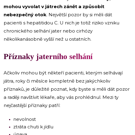
mohou vyvolat v játrech zánět a způsobit
nebezpečný otok
. Největší pozor by si měli dát
pacienti s hepatitidou C. U nich je totiž riziko vzniku
chronického selhání jater nebo cirhózy
několikanásobně vyšší než u ostatních.
Příznaky jaterního selhání
Ačkoliv mohou být někteří pacienti, kterým selhávají
játra, roky či měsíce kompletně bez jakýchkoliv
příznaků, je důležité poznat, kdy byste si měli dát pozor
a raději navštívit lékaře, aby vás prohlédnul. Mezi ty
nejčastější příznaky patří:
nevolnost
ztráta chuti k jídlu
únava