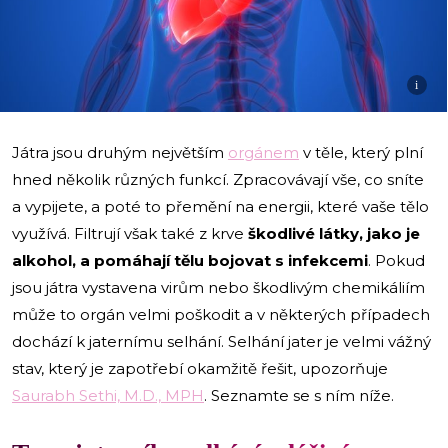
i
Játra jsou druhým největším
orgánem
v těle, který plní
hned několik různých funkcí. Zpracovávají vše, co sníte
a vypijete, a poté to přemění na energii, které vaše tělo
využívá. Filtrují však také z krve
škodlivé látky, jako je
alkohol, a pomáhají tělu bojovat s infekcemi
. Pokud
jsou játra vystavena virům nebo škodlivým chemikáliím
může to orgán velmi poškodit a v některých případech
dochází k jaternímu selhání. Selhání jater je velmi vážný
stav, který je zapotřebí okamžitě řešit, upozorňuje
Saurabh Sethi, M.D., MPH
. Seznamte se s ním níže.