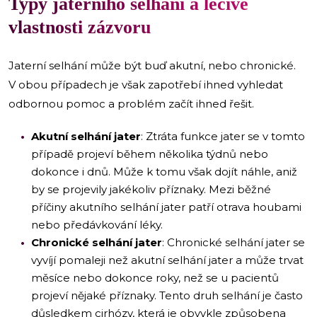
Typy jaterního selhání a léčivé
vlastnosti zázvoru
Jaterní selhání může být buď akutní, nebo chronické.
V obou případech je však zapotřebí ihned vyhledat
odbornou pomoc a problém začít ihned řešit.
Akutní selhání jater
: Ztráta funkce jater se v tomto
případě projeví během několika týdnů nebo
dokonce i dnů. Může k tomu však dojít náhle, aniž
by se projevily jakékoliv příznaky. Mezi běžné
příčiny akutního selhání jater patří otrava houbami
nebo předávkování léky.
Chronické selhání jater
: Chronické selhání jater se
vyvíjí pomaleji než akutní selhání jater a může trvat
měsíce nebo dokonce roky, než se u pacientů
projeví nějaké příznaky. Tento druh selhání je často
důsledkem cirhózy, která je obvykle způsobena