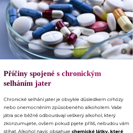
i
Příčiny spojené s chronickým
selháním jater
Chronické selhání jater je obvykle důsledkem cirhózy
nebo onemocněním způsobeného alkoholem. Vaše
játra sice běžně odbourávají veškerý alkohol, který
zkonzumujete, ovšem pokud pijete příliš, nebudou vám
stíhat. Alkohol navíc obsahuje
chemické látky, které