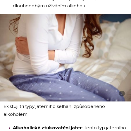
dlouhodobým užíváním alkoholu.
i
Existují tři typy jaterního selhání způsobeného
alkoholem:
Alkoholické ztukovatění jater
: Tento typ jaterního