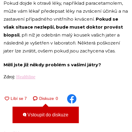
Pokud dojde k otravě léky, například paracetamolem,
může vám lékař předepsat léky na zvrácení účinků a na
zastavení případného vnitřního krvácení.
Pokud se
však situace nezlepší, bude muset doktor provést
biopsii
, při níž je odebrán malý kousek vašich jater a
následně je vyšetřen v laboratoři. Některá poškození
jater lze zvrátit, ovšem pokud jsou zachycena včas.
Měli jste již někdy problém s vašimi játry?
Zdroj:
Healthline
Diskuze
0
Vstoupit do diskuze