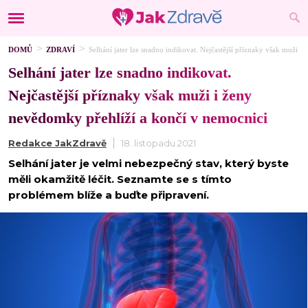
DOMŮ
ZDRAVÍ
Selhání jater lze snadno indikovat. Nejčastější příznaky však muži 
Selhání jater lze snadno indikovat.
Nejčastější příznaky však muži i ženy
nevědomky přehlíží a končí v nemocnici
Redakce JakZdravě
18. listopadu 2021
Selhání jater je velmi nebezpečný stav, který byste
měli okamžitě léčit. Seznamte se s tímto
problémem blíže a buďte připravení.