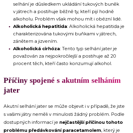
selhání je důsledkem ukládání tukových buněk
v játrech a postihuje běžně ty, kteří pijí hodně
alkoholu. Problém však mohou mít i obézní lidé.
Alkoholická hepatitida
: Alkoholická hepatitida je
charakterizována tukovými buňkami v játrech,
zánětem a jizvením.
Alkoholická cirhóza
: Tento typ selhání jater je
považován za nejpokročilejší a postihuje až 20
procent těch, kteří často konzumují alkohol.
Příčiny spojené s akutním selháním
jater
Akutní selhání jater se může objevit i v případě, že jste
s vašimi játry neměli v minulosti žádný problém. Podle
dostupných informací je
nejčastější příčinou tohoto
problému předávkování paracetamolem
, který je