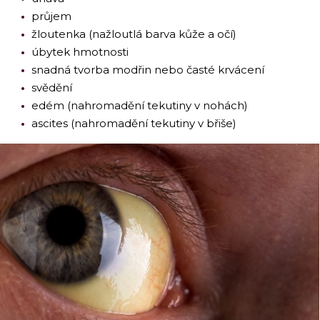
průjem
žloutenka (nažloutlá barva kůže a očí)
úbytek hmotnosti
snadná tvorba modřin nebo časté krvácení
svědění
edém (nahromadění tekutiny v nohách)
ascites (nahromadění tekutiny v břiše)