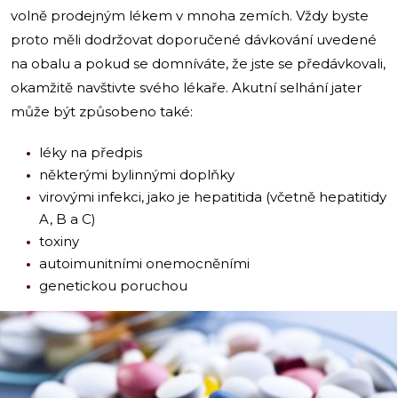
volně prodejným lékem v mnoha zemích. Vždy byste
proto měli dodržovat doporučené dávkování uvedené
na obalu a pokud se domníváte, že jste se předávkovali,
okamžitě navštivte svého lékaře. Akutní selhání jater
může být způsobeno také:
léky na předpis
některými bylinnými doplňky
virovými infekci, jako je hepatitida (včetně hepatitidy
A, B a C)
toxiny
autoimunitními onemocněními
genetickou poruchou