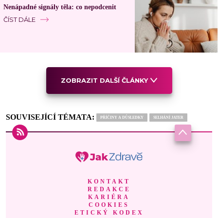
Nenápadné signály těla: co nepodcenit
ČÍST DÁLE
ZOBRAZIT DALŠÍ ČLÁNKY
SOUVISEJÍCÍ TÉMATA:
PŘÍČINY A DŮSLEDKY
SELHÁNÍ JATER
KONTAKT
REDAKCE
KARIÉRA
COOKIES
ETICKÝ KODEX