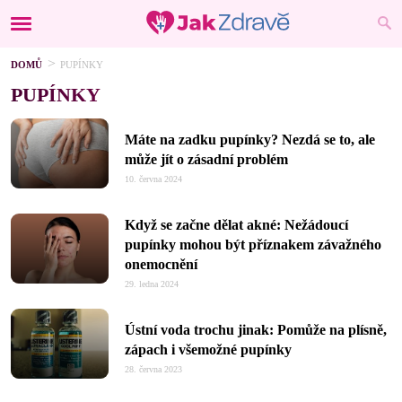
DOMŮ
PUPÍNKY
PUPÍNKY
Máte na zadku pupínky? Nezdá se to, ale
může jít o zásadní problém
10. června 2024
Když se začne dělat akné: Nežádoucí
pupínky mohou být příznakem závažného
onemocnění
29. ledna 2024
Ústní voda trochu jinak: Pomůže na plísně,
zápach i všemožné pupínky
28. června 2023