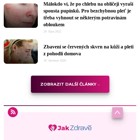
Málokdo ví, že po chlebu na obličeji vyraší
spousta pupínků. Pro bezchybnou pleť je
třeba vyhnout se některým potravinám
obloukem
24. října 2022
Zbavení se červených skvrn na kůži a pleti
z pohodlí domova
18. července 2020
ZOBRAZIT DALŠÍ ČLÁNKY