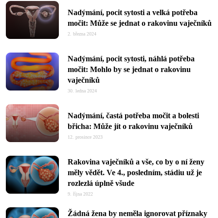
Nadýmání, pocit sytosti a velká potřeba
močit: Může se jednat o rakovinu vaječníků
2. března 2024
Nadýmání, pocit sytosti, náhlá potřeba
močit: Mohlo by se jednat o rakovinu
vaječníků
30. ledna 2024
Nadýmání, častá potřeba močit a bolesti
břicha: Může jít o rakovinu vaječníků
12. prosince 2023
Rakovina vaječníků a vše, co by o ní ženy
měly vědět. Ve 4., posledním, stádiu už je
rozlezlá úplně všude
9. října 2022
Žádná žena by neměla ignorovat příznaky