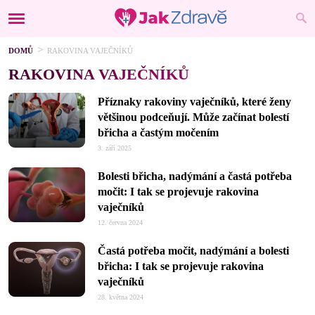
DOMŮ
RAKOVINA VAJEČNÍKŮ
RAKOVINA VAJEČNÍKŮ
Příznaky rakoviny vaječníků, které ženy
většinou podceňují. Může začínat bolestí
břicha a častým močením
3. září 2025
Bolesti břicha, nadýmání a častá potřeba
močit: I tak se projevuje rakovina
vaječníků
12. června 2024
Častá potřeba močit, nadýmání a bolesti
břicha: I tak se projevuje rakovina
vaječníků
28. května 2024