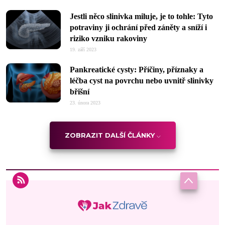
Jestli něco slinivka miluje, je to tohle: Tyto
potraviny ji ochrání před záněty a sníží i
riziko vzniku rakoviny
19. září 2023
Pankreatické cysty: Příčiny, příznaky a
léčba cyst na povrchu nebo uvnitř slinivky
břišní
23. února 2023
ZOBRAZIT DALŠÍ ČLÁNKY