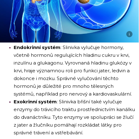
i
Endokrinní systém
: Slinivka vylučuje hormony,
včetně hormonů regulujících hladinu cukru v krvi,
inzulínu a glukagonu. Vyrovnaná hladinu glukózy v
krvi, hraje významnou roli pro funkci jater, ledvin a
dokonce i mozku. Správné vylučování těchto
hormonů je důležité pro mnoho tělesných
systémů, například pro nervový a kardiovaskulární.
Exokrinní systém
: Slinivka břišní také vylučuje
enzymy do trávicího traktu prostřednictvím kanálku
do dvanáctníku. Tyto enzymy ve spolupráci se žlučí
z jater a žlučníku pomáhají rozkládat látky pro
správné trávení a vstřebávání.