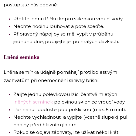
postupujte následovně:
Přelijte jednu lžičku kopru sklenkou vroucí vody.
Nechte hodinu louhovat a poté sceďte.
Připravený nápoj by se měl vypít v průběhu
jednoho dne, popíjejte jej po malých dávkách.
Lněná semínka
Lněná semínka údajně pomáhají proti bolestivým
záchvatům při onemocnění slinivky břišní.
Zalijte jednu polévkovou lžíci čerstvě mletých
lněných semínek
polovinou sklenice vroucí vody.
Pár minut poduste pod pokličkou (max. 5 minut).
Nechte vychladnout a vypijte (včetně slupek) půl
hodiny před hlavním jídlem.
Pokud se objeví záchvaty, lze užívat několikrát