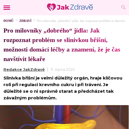
DOMŮ
ZDRAVÍ
Pro milovníky „dobrého“ jídla: Jak rozpoznat problém se slinivkou bř
Pro milovníky „dobrého“ jídla: Jak
rozpoznat problém se slinivkou břišní,
možnosti domácí léčby a znamení, že je čas
navštívit lékaře
Redakce JakZdravě
11. srpna 2025
Slinivka břišní je velmi důležitý orgán, hraje klíčovou
roli při regulaci krevního cukru i při trávení. Je
důležité se o ni správně starat a předcházet tak
závažným problémům.