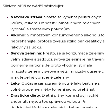
Slinivce příliš nesvědčí následující:
Nezdravá strava
: Snažte se vyhýbat příliš tučným
jídlům, velkému množství plnotučných mléčných
výrobků a smaženým pokrmům.
Alkohol
: S množstvím konzumovaného alkoholu to
nepřehánějte, protože zvyšuje riziko pankreatitidy a
rakoviny žaludku.
Syrová zelenina
: Přesto, že je konzumace zeleniny
velmi zdravá a žádoucí, syrová zelenina je na trávení
poměrně náročná. Je proto vhodné jíst malé
množství zeleniny syrové a větší množství dušené či
jinak tepelně upravené zeleniny.
Léky
: Občas je samozřejmě nutné léky brát, ale s
volně prodejnými léky to není radno přehánět.
Drastické diety
: Dietní plány, které slibují rychlé
zhubnutí, nejsou tou správnou volbou. Při
dodržování těchto extrémních diet se ve vašich