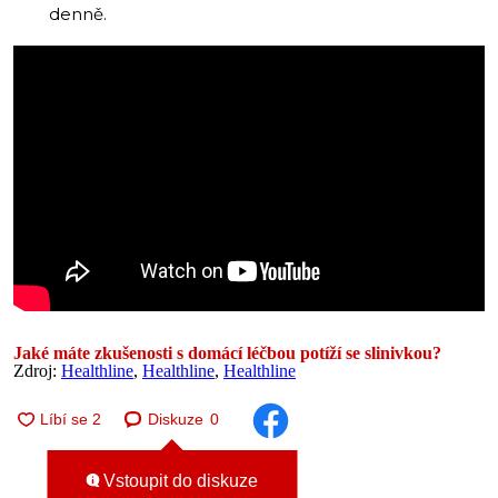
denně.
Jaké máte zkušenosti s domácí léčbou potíží se slinivkou?
Zdroj:
Healthline
,
Healthline
,
Healthline
Diskuze
0
Vstoupit do diskuze