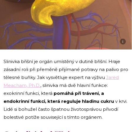
i
Slinivka břišní je orgán umístěný v dutině břišní. Hraje
zásadní roli při přeměně přijímané potravy na palivo pro
tělesné buňky. Jak vysvětluje expert na výživu
Jared
Meacham, Ph.D.
, slinivka má dvě hlavní funkce:
exokrinní funkci, která
pomáhá při trávení, a
endokrinní funkci, která reguluje hladinu cukru
v krvi.
Lidé si bohužel často špatnou životosprávou přivodí
bolestivé potíže související s tímto orgánem.