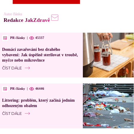
Autor článku
Redakce JakZdravě
PR články
|
45337
Domácí zavařování bez drahého
vybavení: Jak úspěšně sterilovat v troubě,
myčce nebo mikrovlnce
ČÍST DÁLE
PR články
|
46446
Littering: problém, který začíná jedním
odhozeným obalem
ČÍST DÁLE