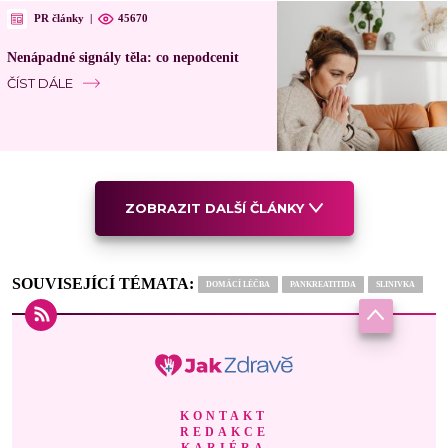
PR články
|
45670
Nenápadné signály těla: co nepodcenit
ČÍST DÁLE
ZOBRAZIT DALŠÍ ČLÁNKY
SOUVISEJÍCÍ TÉMATA:
DOMÁCÍ LÉČBA
PANKREATITIDA
SLINIVKA
KONTAKT
REDAKCE
KARIÉRA