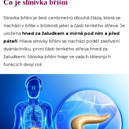
Co je slinivka břišní
Slinivka břišní je šest centimetrů dlouhá žláza, která se
nachází v břiše v blízkosti jater a části tenkého střeva. Je
uložena
hned za žaludkem a mírně pod ním a před
páteří
. Hlava slinivky břišní se nachází podél zakřivení
dvanáctníku, první části tenkého střeva hned za
žaludkem. Slinivka břišní hraje ve vašich tělesných
funkcích dvojí roli: