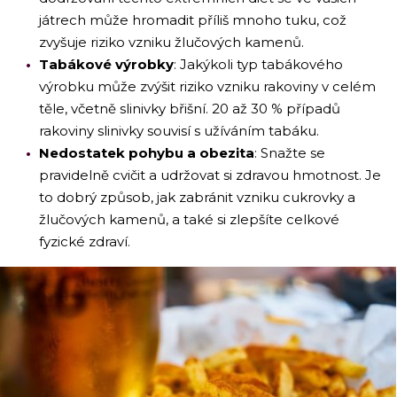
játrech může hromadit příliš mnoho tuku, což
zvyšuje riziko vzniku žlučových kamenů.
Tabákové výrobky
: Jakýkoli typ tabákového
výrobku může zvýšit riziko vzniku rakoviny v celém
těle, včetně slinivky břišní. 20 až 30 % případů
rakoviny slinivky souvisí s užíváním tabáku.
Nedostatek pohybu a obezita
: Snažte se
pravidelně cvičit a udržovat si zdravou hmotnost. Je
to dobrý způsob, jak zabránit vzniku cukrovky a
žlučových kamenů, a také si zlepšíte celkové
fyzické zdraví.