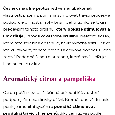
Česnek má silné protizánětlivé a antibakteriální
vlastnosti, přičemž pomáhá stimulovat trávicí procesy a
podporuje činnost slinivky břišní. Jeho účinky se týkají
především tohoto orgánu,
který dokáže stimulovat a
umožňuje jí produkovat více inzulínu
. Některé složky,
které tato zelenina obsahuje, navíc výrazně snižují riziko
vzniku rakoviny tohoto orgánu a celkově podporují jeho
zdraví. Podobně funguje oregano, které navíc snižuje
hladinu cukru v krvi.
Aromatický citron a pampeliška
Citron patří mezi další účinná přírodní léčiva, která
podporují činnost slinivky břišní. Kromě toho však navíc
posiluje imunitní systém a
pomáhá stimulovat
produkci trávicích enzymů
, díky čemuž vás podle