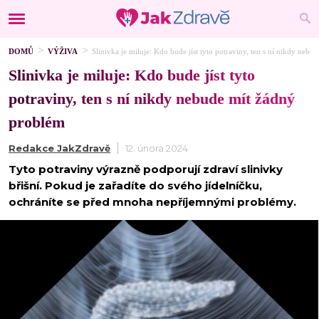
DOMŮ
VÝŽIVA
Slinivka je miluje: Kdo bude jíst tyto potraviny, ten s ní nikdy neb
Slinivka je miluje: Kdo bude jíst tyto
potraviny, ten s ní nikdy nebude mít žádný
problém
Redakce JakZdravě
12. února 2024
Tyto potraviny výrazně podporují zdraví slinivky
břišní. Pokud je zařadíte do svého jídelníčku,
ochráníte se před mnoha nepříjemnými problémy.