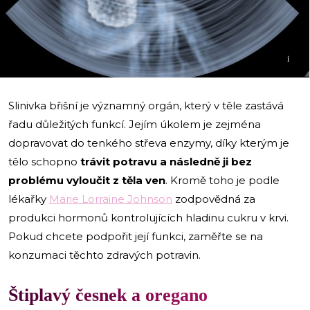
i
Slinivka břišní je významný orgán, který v těle zastává
řadu důležitých funkcí. Jejím úkolem je zejména
dopravovat do tenkého střeva enzymy, díky kterým je
tělo schopno
trávit potravu a následně ji bez
problému vyloučit z těla ven
. Kromě toho je podle
lékařky
Marie Lorraine Johnson
zodpovědná za
produkci hormonů kontrolujících hladinu cukru v krvi.
Pokud chcete podpořit její funkci, zaměřte se na
konzumaci těchto zdravých potravin.
Štiplavý česnek a oregano