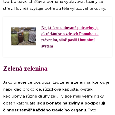
tvorbu trávicích šťáv a pomáhá vyplavovat toxiny ze
střev. Rovněž zvyšuje potřebu těla vylučovat tekutiny.
Nejíst fermentované potraviny je
okrádání se o zdraví: Pomohou s
trávením, silně posílí i imunitní
systém
Zelená zelenina
Jako prevence poslouží i tzv. zelená zelenina, kterou je
například brokolice, růžičková kapusta, květák,
kedlubny a různé druhy zelí. Ty sice mají velmi nízký
obsah kalorií, ale
jsou bohaté na živiny a podporují
činnost téměř každého trávicího orgánu
. Tyto