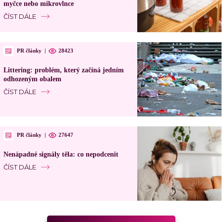
myčce nebo mikrovlnce
ČÍST DÁLE
PR články
|
28423
Littering: problém, který začíná jedním
odhozeným obalem
ČÍST DÁLE
PR články
|
27647
Nenápadné signály těla: co nepodcenit
ČÍST DÁLE