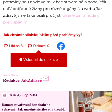
potraviny jsou navíc velmi lehce stravitelné a dodají tělu
další potřebné živiny pro různé orgány. Na webu Jak
Zdravě jsme také psali proč jíst
kysané zelí 3 hodiny
před spaním
.
Jak chráníte slinivku břišní před problémy vy?
Diskuze
0
Vstoupit do diskuze
Autor článku
Redakce JakZdravě
PR články
|
27314
Domácí zavařování bez drahého
vybavení: Jak úspěšně sterilovat v troubě,