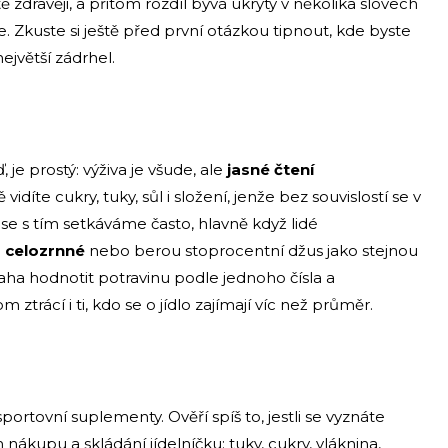
 zdravěji, a přitom rozdíl bývá ukrytý v několika slovech
Zkuste si ještě před první otázkou tipnout, kde byste
největší zádrhel.
 je prostý: výživa je všude, ale
jasné čtení
íte cukry, tuky, sůl i složení, jenže bez souvislostí se v
se s tím setkáváme často, hlavně když lidé
 celozrnné
nebo berou stoprocentní džus jako stejnou
aha hodnotit potravinu podle jednoho čísla a
 ztrácí i ti, kdo se o jídlo zajímají víc než průměr.
portovní suplementy. Ověří spíš to, jestli se vyznáte
 nákupu a skládání jídelníčku: tuky, cukry, vláknina,