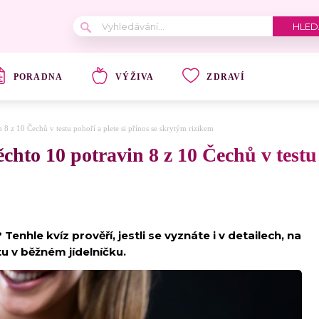
PORADNA
VÝŽIVA
ZDRAVÍ
n 8 z 10 Čechů v testu pohoří a plete si přínos se skrytým rizikem
těchto 10 potravin 8 z 10 Čechů v testu
Tenhle kvíz prověří, jestli se vyznáte i v detailech, na
otu v běžném jídelníčku.