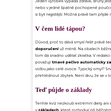
Jeden výrobek vypadá zdravě, druhý ještě
nebo v jedné špatně pochopené poučce. 
si byli nejjistější. Možná právě tam přijde 
V čem lidé tápou?
Důvod, proč to dává smysl řešit právě teď,
doporučení
už méně. Na obalech běžně vid
tom dá snadno udělat zkratka. V redakci 
považují
tmavé pečivo automaticky za
volbu jako celé ovoce. Typický omyl? Sn
přehlédnout zbytek. Není divu, že se v tom
Teď půjde o základy
Tenhle kvíz nezkouší extrémní diety ani s
v
základech
, které rozhodují při běžném