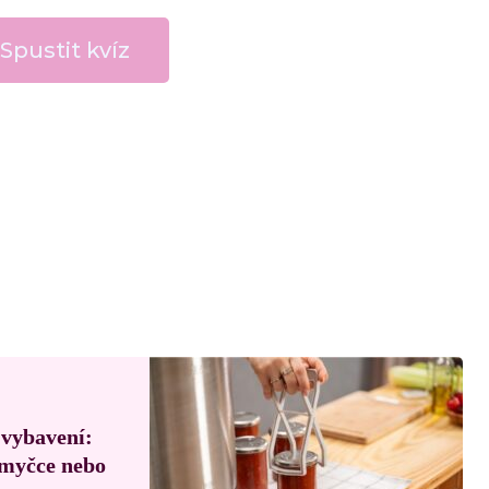
Spustit kvíz
 vybavení:
, myčce nebo