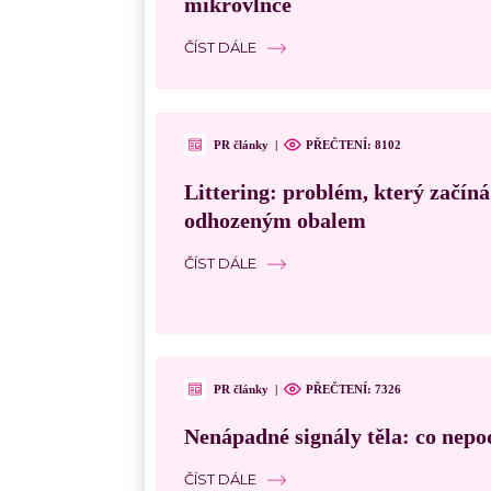
mikrovlnce
ČÍST DÁLE
PR články
|
PŘEČTENÍ:
8102
Littering: problém, který začín
odhozeným obalem
ČÍST DÁLE
PR články
|
PŘEČTENÍ:
7326
Nenápadné signály těla: co nepo
ČÍST DÁLE