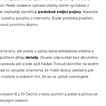
ivin. Naše redakce vybrala otázky, které vycházejí z
idé nejčastěji zaměňují
podobně znějící pojmy
. Narazíte
 si jednu poučku z internetu. Bude potřeba postřeh,
ehnout prvnímu dojmu.
á ano, ale právě u výživy bývá sebejistota zrádná a
 počtem dělají
detaily
. Zkuste odpovídat bez dlouhého
li opravdu jistí a kde spíš hádali. Pokud skončíte na sedmi
pak to obvykle znamená, že máte dobrý základ a pár
, můžete si právem říct, že se ve výživě orientujete
 potravin 8 z 10 Čechů v testu pohoří a plete si přínos se
skrytým rizikem