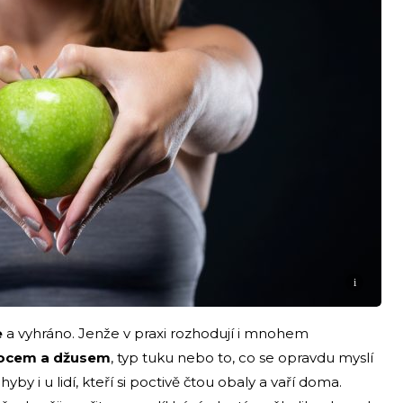
i
e
a vyhráno. Jenže v praxi rozhodují i mnohem
ocem a džusem
, typ tuku nebo to, co se opravdu myslí
by i u lidí, kteří si poctivě čtou obaly a vaří doma.