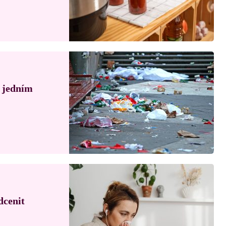
á jedním
dcenit