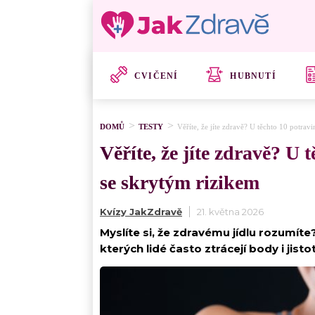
CVIČENÍ
HUBNUTÍ
DOMŮ
TESTY
Věříte, že jíte zdravě? U těchto 10 potravi
Věříte, že jíte zdravě? U 
se skrytým rizikem
Kvízy JakZdravě
21. května 2026
Myslíte si, že zdravému jídlu rozumíte? 
kterých lidé často ztrácejí body i jist