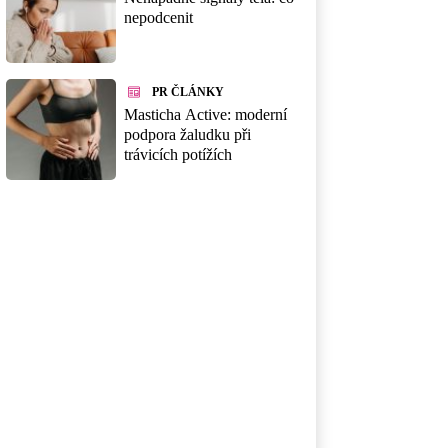
nepodcenit
PR ČLÁNKY
Masticha Active: moderní
podpora žaludku při
trávicích potížích