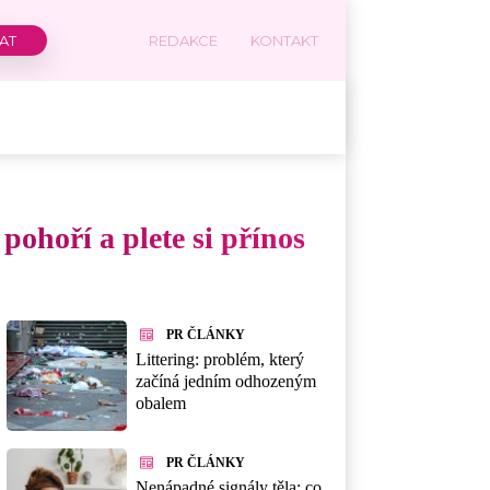
REDAKCE
KONTAKT
 pohoří a plete si přínos
PR ČLÁNKY
Littering: problém, který
začíná jedním odhozeným
obalem
PR ČLÁNKY
Nenápadné signály těla: co