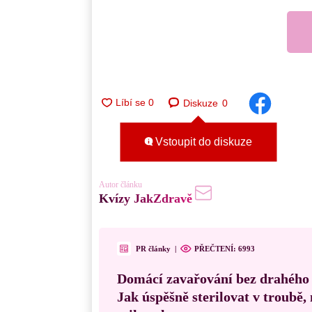
Diskuze
0
Vstoupit do diskuze
Autor článku
Kvízy JakZdravě
PR články
|
PŘEČTENÍ:
6993
Domácí zavařování bez drahého
Jak úspěšně sterilovat v troubě