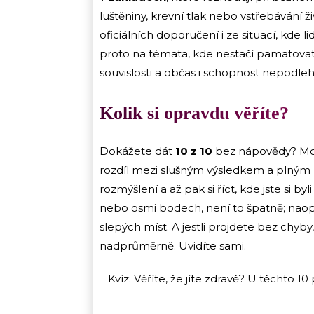
luštěniny, krevní tlak nebo vstřebávání ž
oficiálních doporučení i ze situací, kde l
proto na témata, kde nestačí pamatovat
souvislosti a občas i schopnost nepodl
Kolik si opravdu věříte?
Dokážete dát
10 z 10
bez nápovědy? Možn
rozdíl mezi slušným výsledkem a plným
rozmýšlení a až pak si říct, kde jste si by
nebo osmi bodech, není to špatně; nao
slepých míst. A jestli projdete bez chyby
nadprůměrně. Uvidíte sami.
Kvíz: Věříte, že jíte zdravě? U těchto 10