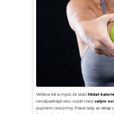
Většina lidí si myslí, že stačí
hlídat kalori
nenápadnější věci: rozdíl mezi
celým ov
pojmem celozrnný. Právě tady se dělají chy