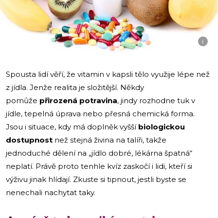
i
Spousta lidí věří, že vitamin v kapsli tělo využije lépe než
z jídla. Jenže realita je složitější. Někdy
pomůže
přirozená potravina
, jindy rozhodne tuk v
jídle, tepelná úprava nebo přesná chemická forma.
Jsou i situace, kdy má doplněk vyšší
biologickou
dostupnost
než stejná živina na talíři, takže
jednoduché dělení na „jídlo dobré, lékárna špatná“
neplatí. Právě proto tenhle kvíz zaskočí i lidi, kteří si
výživu jinak hlídají. Zkuste si tipnout, jestli byste se
nenechali nachytat taky.