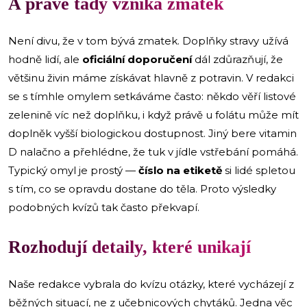
A právě tady vzniká zmatek
Není divu, že v tom bývá zmatek. Doplňky stravy užívá
hodně lidí, ale
oficiální doporučení
dál zdůrazňují, že
většinu živin máme získávat hlavně z potravin. V redakci
se s tímhle omylem setkáváme často: někdo věří listové
zelenině víc než doplňku, i když právě u folátu může mít
doplněk vyšší biologickou dostupnost. Jiný bere vitamin
D nalačno a přehlédne, že tuk v jídle vstřebání pomáhá.
Typický omyl je prostý —
číslo na etiketě
si lidé spletou
s tím, co se opravdu dostane do těla. Proto výsledky
podobných kvízů tak často překvapí.
Rozhodují detaily, které unikají
Naše redakce vybrala do kvízu otázky, které vycházejí z
běžných situací, ne z učebnicových chytáků. Jedna věc