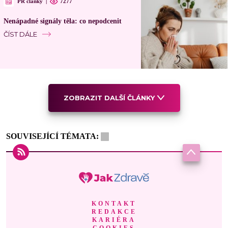
PR články
|
7277
Nenápadné signály těla: co nepodcenit
ČÍST DÁLE
ZOBRAZIT DALŠÍ ČLÁNKY
SOUVISEJÍCÍ TÉMATA:
KONTAKT
REDAKCE
KARIÉRA