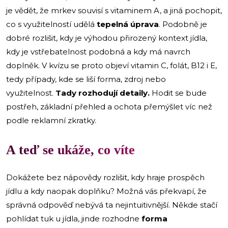
je vědět, že mrkev souvisí s vitaminem A, a jiná pochopit,
co s využitelností udělá
tepelná úprava
. Podobně je
dobré rozlišit, kdy je výhodou přirozený kontext jídla,
kdy je vstřebatelnost podobná a kdy má navrch
doplněk. V kvízu se proto objeví vitamin C, folát, B12 i E,
tedy případy, kde se liší forma, zdroj nebo
využitelnost.
Tady rozhodují detaily.
Hodit se bude
postřeh, základní přehled a ochota přemýšlet víc než
podle reklamní zkratky.
A teď se ukáže, co víte
Dokážete bez nápovědy rozlišit, kdy hraje prospěch
jídlu a kdy naopak doplňku? Možná vás překvapí, že
správná odpověď nebývá ta nejintuitivnější. Někde stačí
pohlídat tuk u jídla, jinde rozhodne
forma