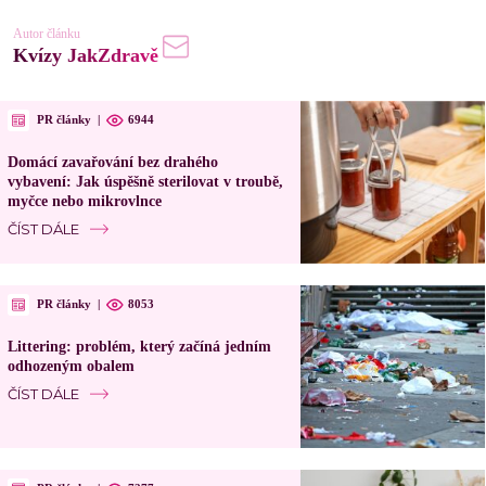
Autor článku
Kvízy JakZdravě
PR články
|
6944
Domácí zavařování bez drahého
vybavení: Jak úspěšně sterilovat v troubě,
myčce nebo mikrovlnce
ČÍST DÁLE
PR články
|
8053
Littering: problém, který začíná jedním
odhozeným obalem
ČÍST DÁLE