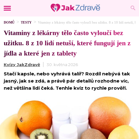
DOMŮ
TESTY
Vitaminy z lékárny tělo často vyloučí bez užitku. 8 z 10 lidí netuší, kter
Vitaminy z lékárny tělo často vyloučí bez
užitku. 8 z 10 lidí netuší, které fungují jen z
jídla a které jen z tablety
Kvízy JakZdravě
30. května 2026
Stačí kapsle, nebo vyhrává talíř? Rozdíl nebývá tak
jasný, jak se zdá, a právě pár detailů rozhodne víc,
než většina lidí čeká. Tenhle kvíz to rychle prověří.