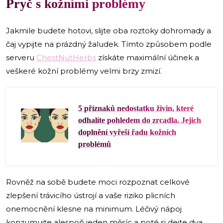
Pryč s kožními problémy
Jakmile budete hotovi, slijte oba roztoky dohromady a
čaj vypijte na prázdný žaludek. Tímto způsobem podle
serveru
ChestNutHerbs
získáte maximální účinek a
veškeré kožní problémy velmi brzy zmizí.
5 příznaků nedostatku živin, které
odhalíte pohledem do zrcadla. Jejich
doplnění vyřeší řadu kožních
problémů
Rovněž na sobě budete moci rozpoznat celkové
zlepšení trávicího ústrojí a vaše riziko plicních
onemocnění klesne na minimum. Léčivý nápoj
konzumujte alespoň jeden měsíc a poté si dejte dva