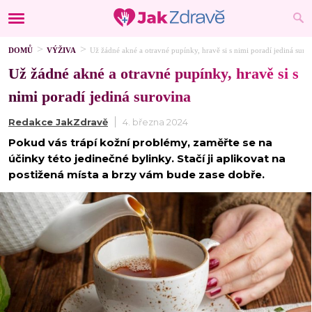
DOMŮ
VÝŽIVA
Už žádné akné a otravné pupínky, hravě si s nimi poradí jediná suro
Už žádné akné a otravné pupínky, hravě si s
nimi poradí jediná surovina
Redakce JakZdravě
4. března 2024
Pokud vás trápí kožní problémy, zaměřte se na
účinky této jedinečné bylinky. Stačí ji aplikovat na
postižená místa a brzy vám bude zase dobře.