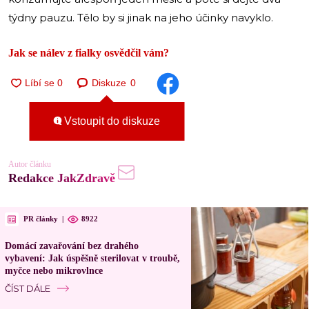
týdny pauzu. Tělo by si jinak na jeho účinky navyklo.
Jak se nálev z fialky osvědčil vám?
Diskuze
0
Vstoupit do diskuze
Autor článku
Redakce JakZdravě
PR články
|
8922
Domácí zavařování bez drahého
vybavení: Jak úspěšně sterilovat v troubě,
myčce nebo mikrovlnce
ČÍST DÁLE