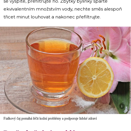
se vyspíte, přefiltrujte ho. Zbytky bylinky spařte
ekvivalentním množstvím vody, nechte směs alespoň
třicet minut louhovat a nakonec přefiltrujte.
i
Fialkový čaj pomáhá léčit kožní problémy a podporuje lidské zdraví