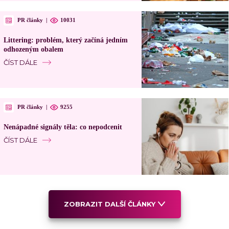
PR články
|
10031
Littering: problém, který začíná jedním
odhozeným obalem
ČÍST DÁLE
PR články
|
9255
Nenápadné signály těla: co nepodcenit
ČÍST DÁLE
ZOBRAZIT DALŠÍ ČLÁNKY