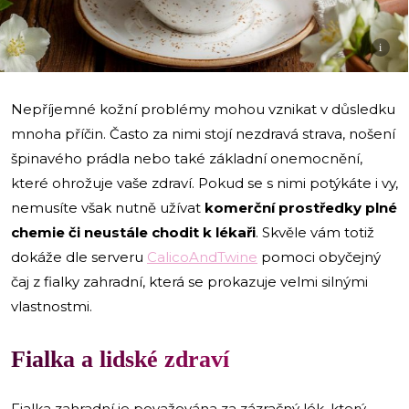
i
Nepříjemné kožní problémy mohou vznikat v důsledku
mnoha příčin. Často za nimi stojí nezdravá strava, nošení
špinavého prádla nebo také základní onemocnění,
které ohrožuje vaše zdraví. Pokud se s nimi potýkáte i vy,
nemusíte však nutně užívat
komerční prostředky plné
chemie či neustále chodit k lékaři
. Skvěle vám totiž
dokáže dle serveru
CalicoAndTwine
pomoci obyčejný
čaj z fialky zahradní, která se prokazuje velmi silnými
vlastnostmi.
Fialka a lidské zdraví
Fialka zahradní je považována za zázračný lék, který