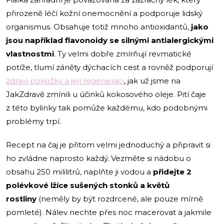
přirozeně léčí kožní onemocnění a podporuje lidský
organismus. Obsahuje totiž mnoho antioxidantů,
jako
jsou například flavonoidy se silnými antialergickými
vlastnostmi
. Ty velmi dobře zmírňují revmatické
potíže, tlumí záněty dýchacích cest a rovněž podporují
zdraví pokožky a její regeneraci
, jak už jsme na
JakZdravě zmínili u účinků kokosového oleje. Pití čaje
z této bylinky tak pomůže každému, kdo podobnými
problémy trpí.
Recept na čaj je přitom velmi jednoduchý a připravit si
ho zvládne naprosto každý. Vezměte si nádobu o
obsahu 250 mililitrů, naplňte ji vodou a
přidejte 2
polévkové lžíce sušených stonků a květů
rostliny
(neměly by být rozdrcené, ale pouze mírně
pomleté). Nálev nechte přes noc macerovat a jakmile