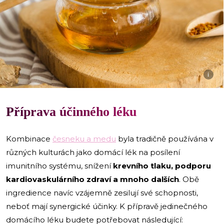
i
Příprava účinného léku
Kombinace
česneku a medu
byla tradičně používána v
různých kulturách jako domácí lék na posílení
imunitního systému, snížení
krevního tlaku, podporu
kardiovaskulárního zdraví a mnoho dalších
. Obě
ingredience navíc vzájemně zesilují své schopnosti,
neboť mají synergické účinky. K přípravě jedinečného
domácího léku budete potřebovat následující: