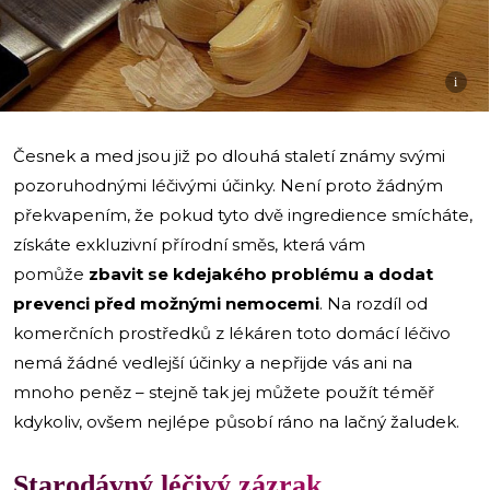
i
Česnek a med jsou již po dlouhá staletí známy svými
pozoruhodnými léčivými účinky. Není proto žádným
překvapením, že pokud tyto dvě ingredience smícháte,
získáte exkluzivní přírodní směs, která vám
pomůže
zbavit se kdejakého problému a dodat
prevenci před možnými nemocemi
. Na rozdíl od
komerčních prostředků z lékáren toto domácí léčivo
nemá žádné vedlejší účinky a nepřijde vás ani na
mnoho peněz – stejně tak jej můžete použít téměř
kdykoliv, ovšem nejlépe působí ráno na lačný žaludek.
Starodávný léčivý zázrak