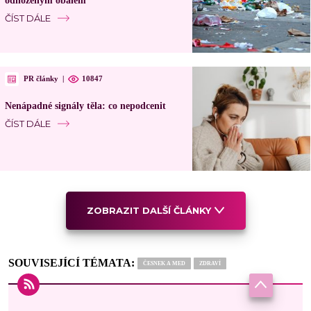
odhozeným obalem
ČÍST DÁLE
PR články
|
10847
Nenápadné signály těla: co nepodcenit
ČÍST DÁLE
ZOBRAZIT DALŠÍ ČLÁNKY
SOUVISEJÍCÍ TÉMATA:
ČESNEK A MED
ZDRAVÍ