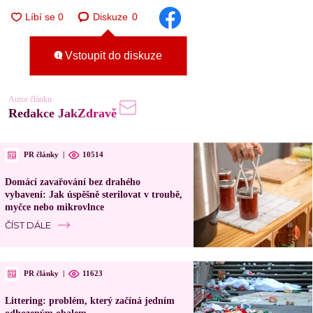
Diskuze
0
Vstoupit do diskuze
Autor článku
Redakce JakZdravě
PR články
|
10514
Domácí zavařování bez drahého
vybavení: Jak úspěšně sterilovat v troubě,
myčce nebo mikrovlnce
ČÍST DÁLE
PR články
|
11623
Littering: problém, který začíná jedním