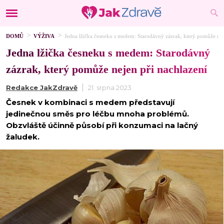
DOMŮ
VÝŽIVA
Jedna lžička česneku s medem: Starodávný zázrak, který pomůže nej
Jedna lžička česneku s medem: Starodávný
zázrak, který pomůže nejen při nachlazení
Redakce JakZdravě
21. srpna 2023
Česnek v kombinaci s medem představují
jedinečnou směs pro léčbu mnoha problémů.
Obzvláště účinně působí při konzumaci na lačný
žaludek.