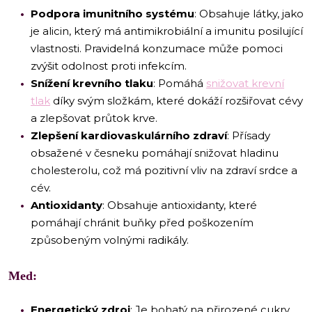
Podpora imunitního systému
: Obsahuje látky, jako
je alicin, který má antimikrobiální a imunitu posilující
vlastnosti. Pravidelná konzumace může pomoci
zvýšit odolnost proti infekcím.
Snížení krevního tlaku
: Pomáhá
snižovat krevní
tlak
díky svým složkám, které dokáží rozšiřovat cévy
a zlepšovat průtok krve.
Zlepšení kardiovaskulárního zdraví
: Přísady
obsažené v česneku pomáhají snižovat hladinu
cholesterolu, což má pozitivní vliv na zdraví srdce a
cév.
Antioxidanty
: Obsahuje antioxidanty, které
pomáhají chránit buňky před poškozením
způsobeným volnými radikály.
Med:
Energetický zdroj
: Je bohatý na přirozené cukry,