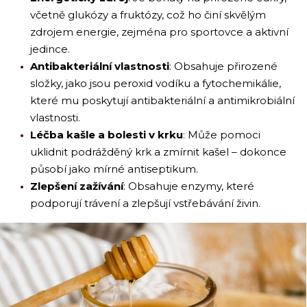
včetně glukózy a fruktózy, což ho činí skvělým
zdrojem energie, zejména pro sportovce a aktivní
jedince.
Antibakteriální vlastnosti
: Obsahuje přirozené
složky, jako jsou peroxid vodíku a fytochemikálie,
které mu poskytují antibakteriální a antimikrobiální
vlastnosti.
Léčba kašle a bolesti v krku
: Může pomoci
uklidnit podrážděný krk a zmírnit kašel – dokonce
působí jako mírné antiseptikum.
Zlepšení zažívání
: Obsahuje enzymy, které
podporují trávení a zlepšují vstřebávání živin.