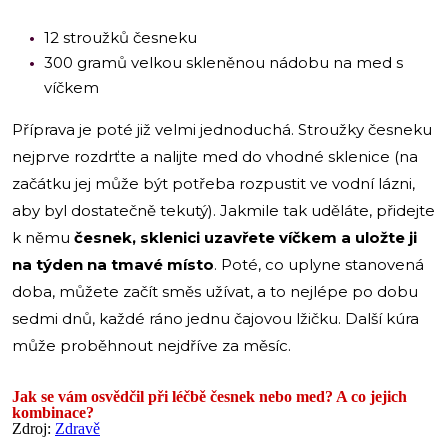
12 stroužků česneku
300 gramů velkou skleněnou nádobu na med s
víčkem
Příprava je poté již velmi jednoduchá. Stroužky česneku
nejprve rozdrťte a nalijte med do vhodné sklenice (na
začátku jej může být potřeba rozpustit ve vodní lázni,
aby byl dostatečně tekutý). Jakmile tak uděláte, přidejte
k němu
česnek, sklenici uzavřete víčkem a uložte ji
na týden na tmavé místo
. Poté, co uplyne stanovená
doba, můžete začít směs užívat, a to nejlépe po dobu
sedmi dnů, každé ráno jednu čajovou lžičku. Další kúra
může proběhnout nejdříve za měsíc.
Jak se vám osvědčil při léčbě česnek nebo med? A co jejich
kombinace?
Zdroj:
Zdravě