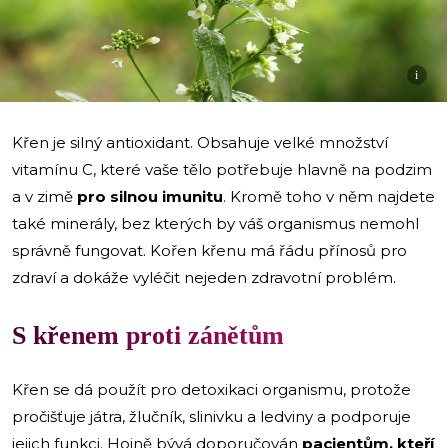
i
Křen je silný antioxidant. Obsahuje velké množství
vitamínu C, které vaše tělo potřebuje hlavně na podzim
a v zimě
pro silnou imunitu
. Kromě toho v něm najdete
také minerály, bez kterých by váš organismus nemohl
správně fungovat. Kořen křenu má řádu přínosů pro
zdraví a dokáže vyléčit nejeden zdravotní problém.
S křenem proti zánětům
Křen se dá použít pro detoxikaci organismu, protože
pročišťuje játra, žlučník, slinivku a ledviny a podporuje
jejich funkci. Hojně bývá doporučován
pacientům, kteří