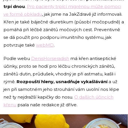
trpí dnou
.
Pro pacienty trpící migrénou může pomoci
ve formě obkladu
, jak jsme na JakZdravě již informovali.
Křen je také báječné diuretikum (působí močopudně) a
pomáhá při léčbě zánětů močových cest. Preventivně
se dá použít pro podporu imunitního systému, jak
potvrzuje také
webMD
.
Podle webu
DenisHorseradish
má křen antiseptické
účinky, proto se hodí pro léčbu chronických zánětů,
zánětů dutin, průdušek, vhodný je při astmatu, kašli i
rýmě.
Rozpouští hleny, usnadňuje vykašlávání
a už
jen při samotném jeho strouhání vám uvolní nos lépe
než ty nejdražší kapičky do nosu.
O dalších účincích
křenu
psala naše redakce již dříve.