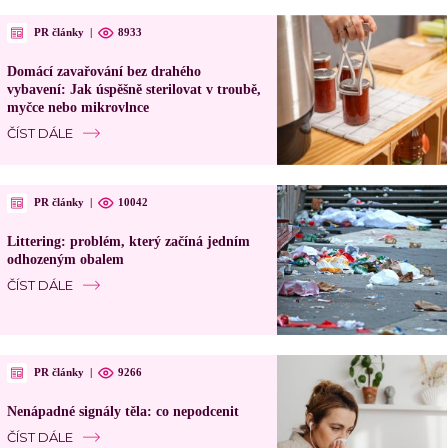
PR články
|
8933
Domácí zavařování bez drahého
vybavení: Jak úspěšně sterilovat v troubě,
myčce nebo mikrovlnce
ČÍST DÁLE
PR články
|
10042
Littering: problém, který začíná jedním
odhozeným obalem
ČÍST DÁLE
PR články
|
9266
Nenápadné signály těla: co nepodcenit
ČÍST DÁLE