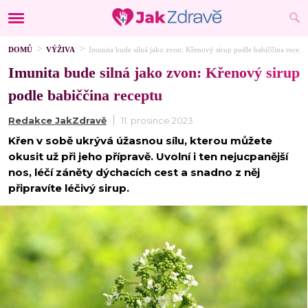
DOMŮ
VÝŽIVA
Imunita bude silná jako zvon: Křenový sirup podle babiččina recept
Imunita bude silná jako zvon: Křenový sirup
podle babiččina receptu
Redakce JakZdravě
11. prosince 2023
Křen v sobě ukrývá úžasnou sílu, kterou můžete
okusit už při jeho přípravě. Uvolní i ten nejucpanější
nos, léčí záněty dýchacích cest a snadno z něj
připravíte léčivý sirup.