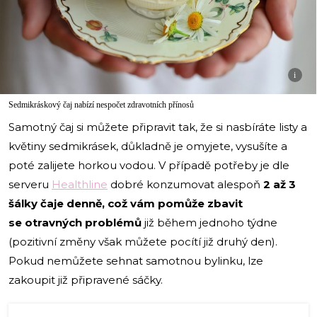
i
Sedmikráskový čaj nabízí nespočet zdravotních přínosů
Samotný čaj si můžete připravit tak, že si nasbíráte listy a
květiny sedmikrásek, důkladně je omyjete, vysušíte a
poté zalijete horkou vodou. V případě potřeby je dle
serveru
Healthline
dobré konzumovat alespoň
2 až 3
šálky čaje denně, což vám pomůže zbavit
se otravných problémů
již během jednoho týdne
(pozitivní změny však můžete pocítí již druhý den).
Pokud nemůžete sehnat samotnou bylinku, lze
zakoupit již připravené sáčky.