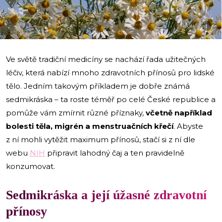
i
Ve světě tradiční medicíny se nachází řada užitečných
léčiv, která nabízí mnoho zdravotních přínosů pro lidské
tělo. Jedním takovým příkladem je dobře známá
sedmikráska – ta roste téměř po celé České republice a
pomůže vám zmírnit různé příznaky,
včetně například
bolesti těla, migrén a menstruačních křečí
. Abyste
z ní mohli vytěžit maximum přínosů, stačí si z ní dle
webu
NIH
připravit lahodný čaj a ten pravidelně
konzumovat.
Sedmikráska a její úžasné zdravotní
přínosy