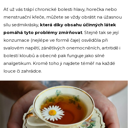
Ať už vás trápí chronické bolesti hlavy, horečka nebo
menstruační křeče, můžete se vždy obrátit na úžasnou
sílu sedmikrásky,
která díky
obsahu účinných látek
pomáhá tyto problémy zmírňovat
. Stejně tak se její
konzumace (nejlépe ve formě čaje) osvědčila při
svalovém napětí, zánětlivých onemocněních, artritidě i
bolestí kloubů a obecně pak funguje jako silné
analgetikum. Kromě toho ji najdete téměř na každé
louce či zahrádce.