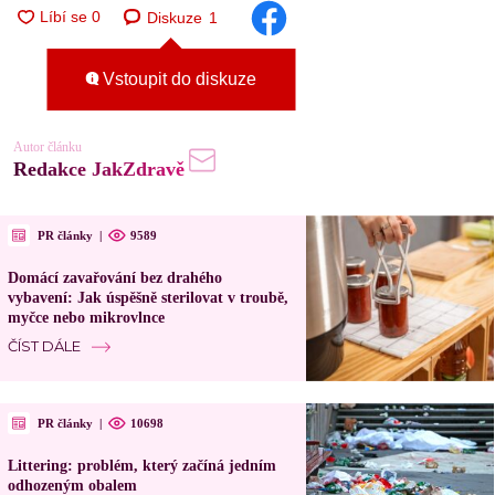
Diskuze
1
Vstoupit do diskuze
Autor článku
Redakce JakZdravě
PR články
|
9589
Domácí zavařování bez drahého
vybavení: Jak úspěšně sterilovat v troubě,
myčce nebo mikrovlnce
ČÍST DÁLE
PR články
|
10698
Littering: problém, který začíná jedním
odhozeným obalem