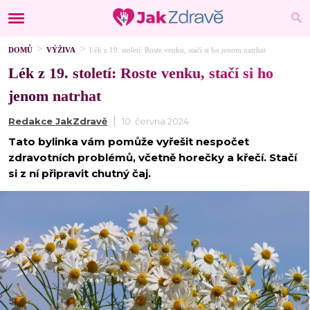
DOMŮ
VÝŽIVA
Lék z 19. století: Roste venku, stačí si ho jenom natrhat
Lék z 19. století: Roste venku, stačí si ho
jenom natrhat
Redakce JakZdravě
10. června 2024
Tato bylinka vám pomůže vyřešit nespočet
zdravotních problémů, včetně horečky a křečí. Stačí
si z ní připravit chutný čaj.