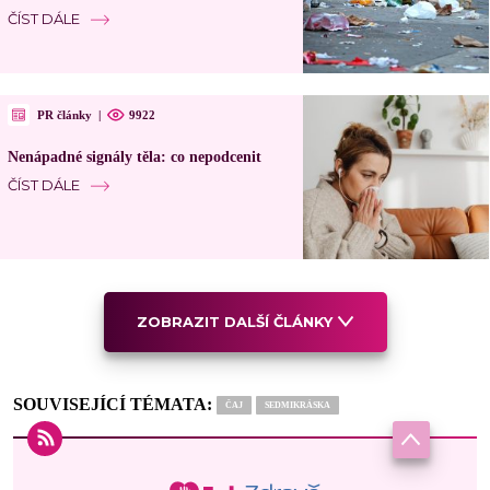
ČÍST DÁLE
PR články
|
9922
Nenápadné signály těla: co nepodcenit
ČÍST DÁLE
ZOBRAZIT DALŠÍ ČLÁNKY
SOUVISEJÍCÍ TÉMATA:
ČAJ
SEDMIKRÁSKA