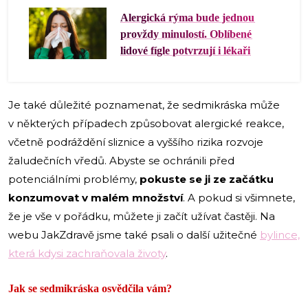
Alergická rýma bude jednou
provždy minulostí. Oblíbené
lidové fígle potvrzují i lékaři
Je také důležité poznamenat, že sedmikráska může
v některých případech způsobovat alergické reakce,
včetně podráždění sliznice a vyššího rizika rozvoje
žaludečních vředů. Abyste se ochránili před
potenciálními problémy,
pokuste se ji ze začátku
konzumovat v malém množství
. A pokud si všimnete,
že je vše v pořádku, můžete ji začít užívat častěji. Na
webu JakZdravě jsme také psali o další užitečné
bylince,
která kdysi zachraňovala životy
.
Jak se sedmikráska osvědčila vám?