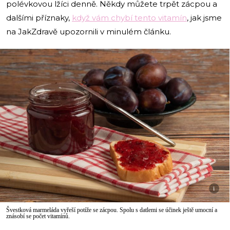
polévkovou lžíci denně. Někdy můžete trpět zácpou a
dalšími příznaky,
když vám chybí tento vitamín
, jak jsme
na JakZdravě upozornili v minulém článku.
i
Švestková marmeláda vyřeší potíže se zácpou. Spolu s datlemi se účinek ještě umocní a
znásobí se počet vitamínů.