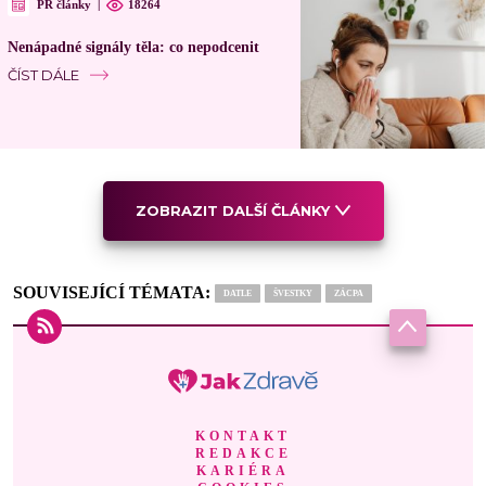
PR články
|
18264
Nenápadné signály těla: co nepodcenit
ČÍST DÁLE
ZOBRAZIT DALŠÍ ČLÁNKY
SOUVISEJÍCÍ TÉMATA:
DATLE
ŠVESTKY
ZÁCPA
KONTAKT
REDAKCE
KARIÉRA