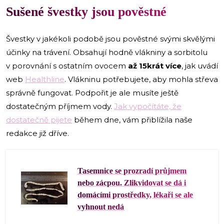
Sušené švestky jsou pověstné
Švestky v jakékoli podobě jsou pověstné svými skvělými
účinky na trávení. Obsahují hodně vlákniny a sorbitolu
v porovnání s ostatním ovocem
až 15krát více
, jak uvádí
web
Healthline
. Vlákninu potřebujete, aby mohla střeva
správně fungovat. Podpořit je ale musíte ještě
dostatečným příjmem vody.
Jak vypočítáte, že
dostatečně pijete
během dne, vám přiblížila naše
redakce již dříve.
Tasemnice se prozradí průjmem
nebo zácpou. Zlikvidovat se dá i
domácími prostředky, lékaři se ale
vyhnout nedá