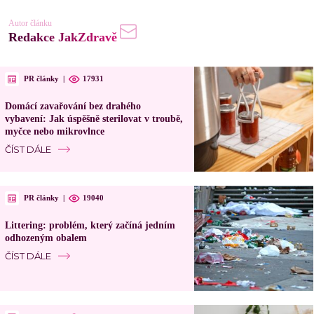
Autor článku
Redakce JakZdravě
PR články
|
17931
Domácí zavařování bez drahého
vybavení: Jak úspěšně sterilovat v troubě,
myčce nebo mikrovlnce
ČÍST DÁLE
PR články
|
19040
Littering: problém, který začíná jedním
odhozeným obalem
ČÍST DÁLE