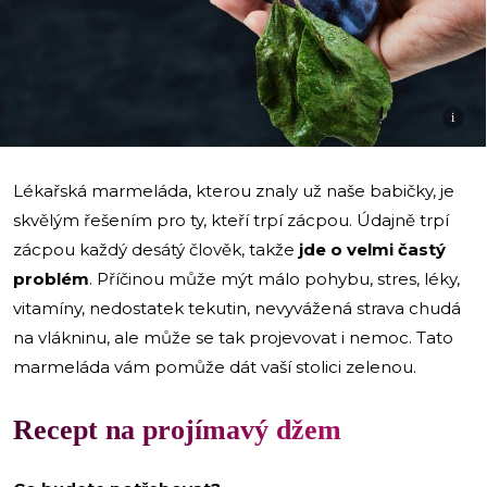
i
Lékařská marmeláda, kterou znaly už naše babičky, je
skvělým řešením pro ty, kteří trpí zácpou. Údajně trpí
zácpou každý desátý člověk, takže
jde o velmi častý
problém
. Příčinou může mýt málo pohybu, stres, léky,
vitamíny, nedostatek tekutin, nevyvážená strava chudá
na vlákninu, ale může se tak projevovat i nemoc. Tato
marmeláda vám pomůže dát vaší stolici zelenou.
Recept na projímavý džem