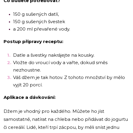
Co budete potřebovat?
150 g sušených datlí,
150 g sušených švestek
a 200 ml převařené vody.
Postup přípravy receptu:
Datle a švestky nakrájejte na kousky.
Vložte do vroucí vody a vařte, dokud směs
nezhoustne.
Váš džem je tak hotov. Z tohoto množství by mělo
vyjít 20 porcí.
Aplikace a dávkování:
Džem je vhodný pro každého. Můžete ho jíst
samostatně, natírat na chleba nebo přidávat do jogurtu
či cereálií. Lidé, kteří trpí zácpou, by měli sníst jednu