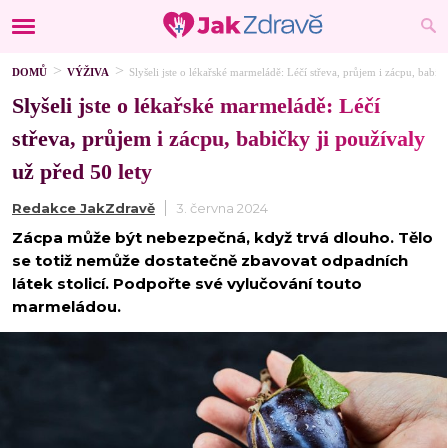
DOMŮ
VÝŽIVA
Slyšeli jste o lékařské marmeládě: Léčí střeva, průjem i zácpu, babič
Slyšeli jste o lékařské marmeládě: Léčí
střeva, průjem i zácpu, babičky ji používaly
už před 50 lety
Redakce JakZdravě
3. června 2024
Zácpa může být nebezpečná, když trvá dlouho. Tělo
se totiž nemůže dostatečně zbavovat odpadních
látek stolicí. Podpořte své vylučování touto
marmeládou.