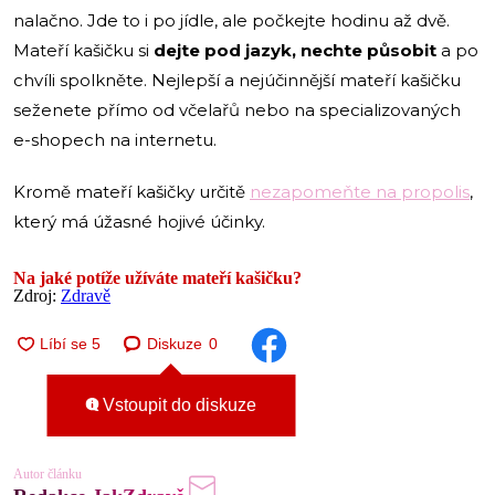
nalačno. Jde to i po jídle, ale počkejte hodinu až dvě.
Mateří kašičku si
dejte pod jazyk, nechte působit
a po
chvíli spolkněte. Nejlepší a nejúčinnější mateří kašičku
seženete přímo od včelařů nebo na specializovaných
e-shopech na internetu.
Kromě mateří kašičky určitě
nezapomeňte na propolis
,
který má úžasné hojivé účinky.
Na jaké potíže užíváte mateří kašičku?
Zdroj:
Zdravě
Diskuze
0
Vstoupit do diskuze
Autor článku