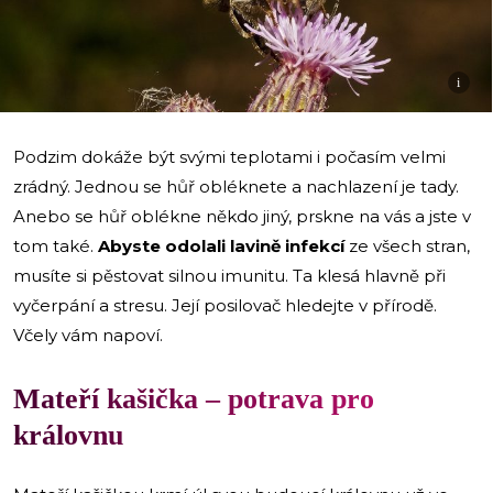
i
Podzim dokáže být svými teplotami i počasím velmi
zrádný. Jednou se hůř obléknete a nachlazení je tady.
Anebo se hůř oblékne někdo jiný, prskne na vás a jste v
tom také.
Abyste odolali lavině infekcí
ze všech stran,
musíte si pěstovat silnou imunitu. Ta klesá hlavně při
vyčerpání a stresu. Její posilovač hledejte v přírodě.
Včely vám napoví.
Mateří kašička – potrava pro
královnu