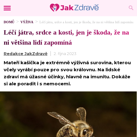
DOMŮ
VÝŽIVA
Léčí játra, srdce a kosti, jen je škoda, že na ni většina lidí zapomíná
Léčí játra, srdce a kosti, jen je škoda, že na
ni většina lidí zapomíná
Redakce JakZdravě
2. října 2023
Mateří kašička je extrémně výživná surovina, kterou
včely vyrábí pouze pro svou královnu. Na lidské
zdraví má úžasné účinky, hlavně na imunitu. Dokáže
si ale poradit i s nemocemi.