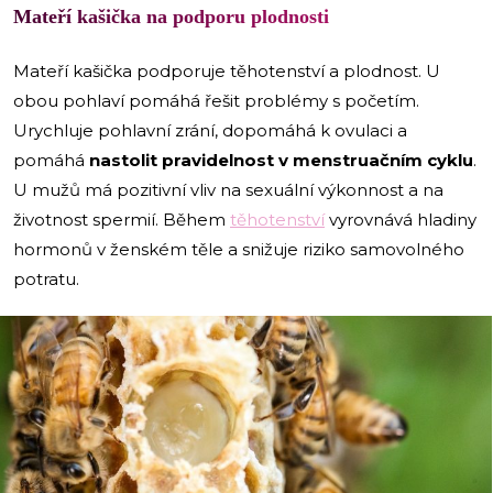
Mateří kašička na podporu plodnosti
Mateří kašička podporuje těhotenství a plodnost. U
obou pohlaví pomáhá řešit problémy s početím.
Urychluje pohlavní zrání, dopomáhá k ovulaci a
pomáhá
nastolit pravidelnost v menstruačním cyklu
.
U mužů má pozitivní vliv na sexuální výkonnost a na
životnost spermií. Během
těhotenství
vyrovnává hladiny
hormonů v ženském těle a snižuje riziko samovolného
potratu.