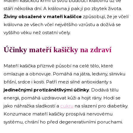
Mateří kašičkou krmí úl svou budoucí královnu už ve
stáří několika dní. A královna ji pak jí po zbytek života.
Živiny obsažené v mateří kašičce
způsobují, že je včelí
královna ze všech včel největšího vzrůstu a dožívá se
vyššího věku než ostatní včely.
Účinky mateří kašičky na zdraví
Mateří kašička příznivě působí na celé tělo, které
omlazuje a obnovuje. Pomáhá na játra, ledviny, slinivku
břišní, srdce i kosti. Patří mezi silné antioxidanty s
jedinečnými protizánětlivými účinky
. Dodává tělu
energii, pomáhá uzdravovat kůži a hojit rány. Hodí se
jako náhražka sladkostí a
cukru
na slazení pro diabetiky.
Konzumace mateří kašičky prospívá nervovému
systému, chrání ho před degenerativními poruchami.