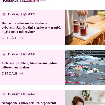
Redakce JakZdravě
PR články
|
56959
Domácí zavařování bez drahého
vybavení: Jak úspěšně sterilovat v troubě,
myčce nebo mikrovlnce
ČÍST DÁLE
PR články
|
58068
Littering: problém, který začíná jedním
odhozeným obalem
ČÍST DÁLE
PR články
|
57292
Nenápadné signály těla: co nepodcenit