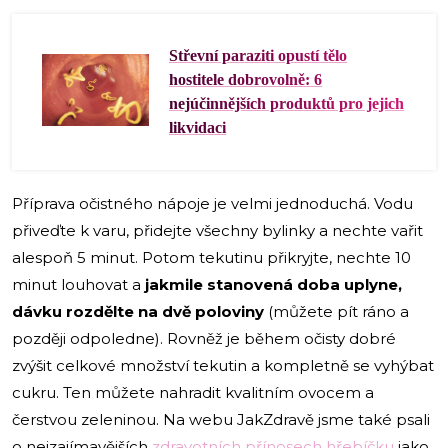
Střevní paraziti opustí tělo
hostitele dobrovolně: 6
nejúčinnějších produktů pro jejich
likvidaci
Příprava očistného nápoje je velmi jednoduchá. Vodu
přiveďte k varu, přidejte všechny bylinky a nechte vařit
alespoň 5 minut. Potom tekutinu přikryjte, nechte 10
minut louhovat a
jakmile stanovená doba uplyne,
dávku rozdělte na dvě poloviny
(můžete pít ráno a
později odpoledne). Rovněž je během očisty dobré
zvýšit celkové množství tekutin a kompletně se vyhýbat
cukru. Ten můžete nahradit kvalitním ovocem a
čerstvou zeleninou. Na webu JakZdravě jsme také psali
o nejzajímavějších
zdravotních přínosech hřebíčku
jako