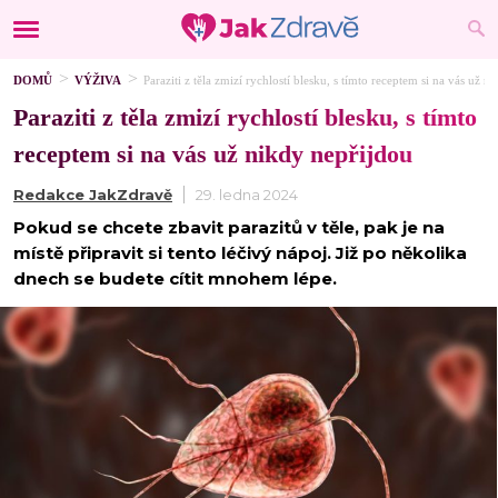
DOMŮ
VÝŽIVA
Paraziti z těla zmizí rychlostí blesku, s tímto receptem si na vás už n
Paraziti z těla zmizí rychlostí blesku, s tímto
receptem si na vás už nikdy nepřijdou
Redakce JakZdravě
29. ledna 2024
Pokud se chcete zbavit parazitů v těle, pak je na
místě připravit si tento léčivý nápoj. Již po několika
dnech se budete cítit mnohem lépe.