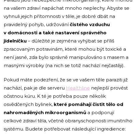
na vašem zdraví napáchat mnoho neplechy. Abyste se
vyhnuli jejich přítomnosti v těle, je dobré dbát na
pravidelný pohyb, udržování
čistého vzduchu
v domácnosti a také nastavení správného
jídelníčku
– důležité je zejména vyhýbat se příliš
zpracovaným potravinám, které mohou být toxické a
není jasné, zda bylo správně manipulováno s masem a
masnými výrobky (na nich se totiž nachází nejčastěji).
Pokud máte podezření, že se ve vašem těle paraziti již
nachází, pak je dle serveru
Healthline
nejlepší provést
očistnou kúru. K té je potřeba pouze několik
osvědčených bylinek,
které pomáhají čistit tělo od
nahromaděných mikroorganismů
a podporují
celkové zdraví těla, včetně obranyschopnosti imunitního
systému. Budete potřebovat následující ingredience: