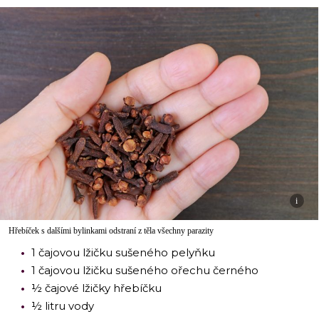
i
Hřebíček s dalšími bylinkami odstraní z těla všechny parazity
1 čajovou lžičku sušeného pelyňku
1 čajovou lžičku sušeného ořechu černého
½ čajové lžičky hřebíčku
½ litru vody