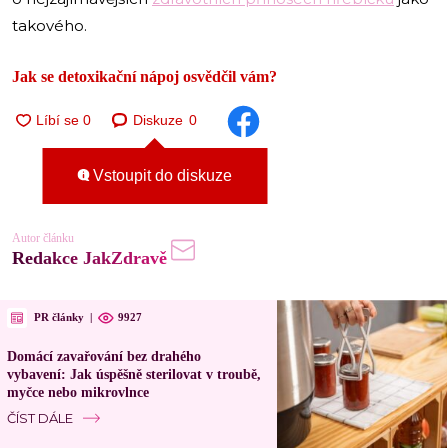
takového.
Jak se detoxikační nápoj osvědčil vám?
Diskuze
0
Vstoupit do diskuze
Autor článku
Redakce JakZdravě
PR články
|
9927
Domácí zavařování bez drahého
vybavení: Jak úspěšně sterilovat v troubě,
myčce nebo mikrovlnce
ČÍST DÁLE