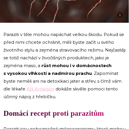
i
Paraziti v těle mohou napáchat velkou škodu. Pokud se
před nimi chcete ochránit, měli byste začít u svého
životního stylu a zejména stravovacího režimu. Nejčastěji
se totiž nachází v živočišných produktech, jako je
zejména maso, a
růst mohou i v domácnostech
s vysokou vlhkostí a nadmírou prachu
. Zapomínat
byste neměli ani na detoxikaci jater a střev, s čímž vám
dle lékaře
Atli Arnarson
dokáže skvěle pomoci tento
účinný nápoj z hřebíčku.
Domácí recept proti parazitům
Paraziti jsou nebezpečné mikroorganismy, které mohou