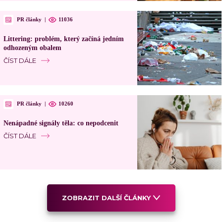
PR články
|
11036
Littering: problém, který začíná jedním
odhozeným obalem
ČÍST DÁLE
PR články
|
10260
Nenápadné signály těla: co nepodcenit
ČÍST DÁLE
ZOBRAZIT DALŠÍ ČLÁNKY