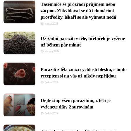
Tasemnice se prozradí průjmem nebo
zácpou. Zlikvidovat se dá i domácími
prostředky, lékaři se ale vyhnout nedá
15. srpna 2025
Už žádní paraziti v těle, hřebíček je vyžene
už během pár minut
30. června 2024
Paraziti z těla zmizí rychlostí blesku, s tímto
receptem si na vás už nikdy nepřijdou
29. ledna 2024
Dejte stop všem parazitům, z těla je
vyženete díky 2 surovinám
15. ledna 2024