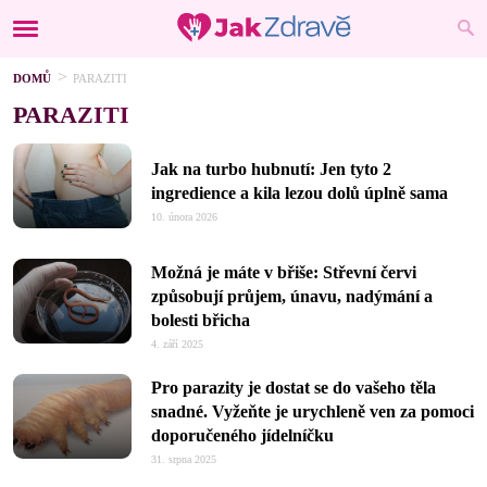
DOMŮ
PARAZITI
PARAZITI
Jak na turbo hubnutí: Jen tyto 2
ingredience a kila lezou dolů úplně sama
10. února 2026
Možná je máte v břiše: Střevní červi
způsobují průjem, únavu, nadýmání a
bolesti břicha
4. září 2025
Pro parazity je dostat se do vašeho těla
snadné. Vyžeňte je urychleně ven za pomoci
doporučeného jídelníčku
31. srpna 2025