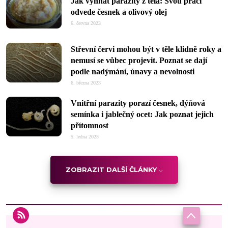
Jak vyhnat parazity z těla: Svou práci
odvede česnek a olivový olej
6. června 2023
Střevní červi mohou být v těle klidně roky a
nemusí se vůbec projevit. Poznat se dají
podle nadýmání, únavy a nevolnosti
6. března 2023
Vnitřní parazity porazí česnek, dýňová
semínka i jablečný ocet: Jak poznat jejich
přítomnost
5. ledna 2023
ZOBRAZIT DALŠÍ ČLÁNKY