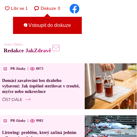
Diskuze
0
Vstoupit do diskuze
Autor článku
Redakce JakZdravě
PR články
|
8873
Domácí zavařování bez drahého
vybavení: Jak úspěšně sterilovat v troubě,
myčce nebo mikrovlnce
ČÍST DÁLE
PR články
|
9982
Littering: problém, který začíná jedním