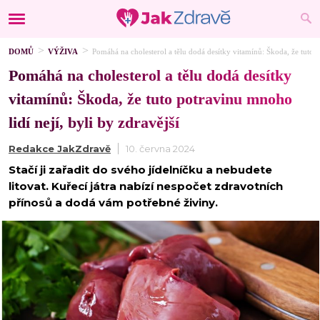
DOMŮ
VÝŽIVA
Pomáhá na cholesterol a tělu dodá desítky vitamínů: Škoda, že tuto p
Pomáhá na cholesterol a tělu dodá desítky
vitamínů: Škoda, že tuto potravinu mnoho
lidí nejí, byli by zdravější
Redakce JakZdravě
10. června 2024
Stačí ji zařadit do svého jídelníčku a nebudete
litovat. Kuřecí játra nabízí nespočet zdravotních
přínosů a dodá vám potřebné živiny.