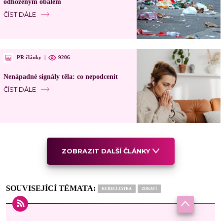
odhozeným obalem
ČÍST DÁLE
PR články
|
9206
Nenápadné signály těla: co nepodcenit
ČÍST DÁLE
ZOBRAZIT DALŠÍ ČLÁNKY
SOUVISEJÍCÍ TÉMATA:
KUŘECÍ JÁTRA
ZDRAVÍ