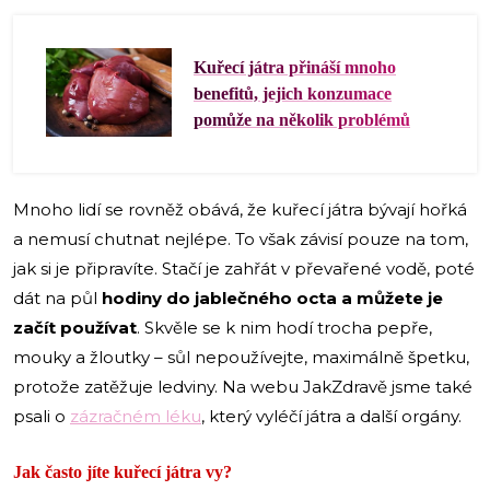
Kuřecí játra přináší mnoho
benefitů, jejich konzumace
pomůže na několik problémů
Mnoho lidí se rovněž obává, že kuřecí játra bývají hořká
a nemusí chutnat nejlépe. To však závisí pouze na tom,
jak si je připravíte. Stačí je zahřát v převařené vodě, poté
dát na půl
hodiny do jablečného octa a můžete je
začít používat
. Skvěle se k nim hodí trocha pepře,
mouky a žloutky – sůl nepoužívejte, maximálně špetku,
protože zatěžuje ledviny. Na webu JakZdravě jsme také
psali o
zázračném léku
, který vyléčí játra a další orgány.
Jak často jíte kuřecí játra vy?