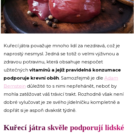
i
Kuřecí játra považuje mnoho lidí za nezdravá, což je
naprostý nesmysl. Jedná se totiž o velmi výživnou a
zdravou potravinu, která obsahuje nespočet
užitečných
vitamínů a jejíž pravidelná konzumace
podporuje krevní oběh
. Samozřejmě je dle
Adam
Bernstein
důležité to s nimi nepřehánět, neboť by
mohla zatěžovat váš trávicí trakt. Rozhodně však není
dobré vylučovat je ze svého jídelníčku kompletně a
dopřát si je aspoň dvakrát týdně.
Kuřecí játra skvěle podporují lidské