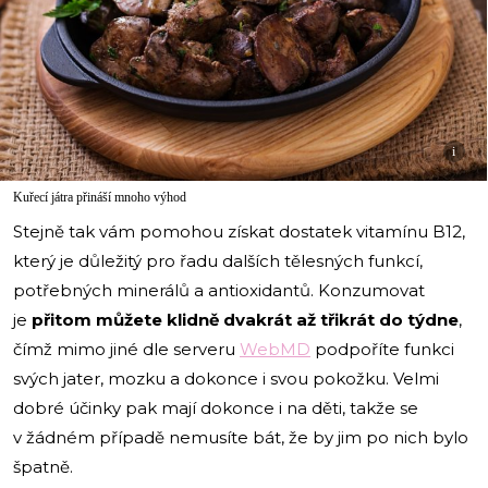
i
Kuřecí játra přináší mnoho výhod
Stejně tak vám pomohou získat dostatek vitamínu B12,
který je důležitý pro řadu dalších tělesných funkcí,
potřebných minerálů a antioxidantů. Konzumovat
je
přitom můžete klidně dvakrát až třikrát do týdne
,
čímž mimo jiné dle serveru
WebMD
podpoříte funkci
svých jater, mozku a dokonce i svou pokožku. Velmi
dobré účinky pak mají dokonce i na děti, takže se
v žádném případě nemusíte bát, že by jim po nich bylo
špatně.