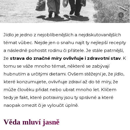
i
Jídlo je jedno z nejoblíbenějších a nejdiskutovanějších
témat vůbec. Nejde jen o snahu najít ty nejlepší recepty
a následně pohostit rodinu či přátele. Je stále patrnější,
že
strava do značné míry ovlivňuje i zdravotní stav
. K
tomu se váže mnoho témat, některé se zabývají
hubnutím a určitými dietami. Ovšem stěžejní je, že jídlo,
které konzumujete, ovlivňuje zdraví až do té míry, že
může člověku přidat nebo ubrat mnoho let. Klíčem
tedy je fakt, které potraviny jsou ty správné a které
naopak omezit či je vyloučit úplně.
Věda mluví jasně