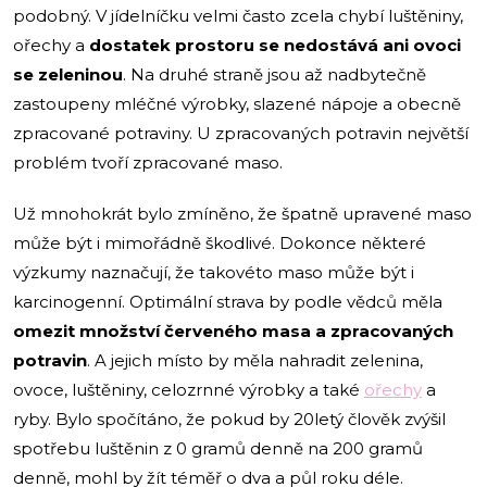
podobný. V jídelníčku velmi často zcela chybí luštěniny,
ořechy a
dostatek prostoru se nedostává ani ovoci
se zeleninou
. Na druhé straně jsou až nadbytečně
zastoupeny mléčné výrobky, slazené nápoje a obecně
zpracované potraviny. U zpracovaných potravin největší
problém tvoří zpracované maso.
Už mnohokrát bylo zmíněno, že špatně upravené maso
může být i mimořádně škodlivé. Dokonce některé
výzkumy naznačují, že takovéto maso může být i
karcinogenní. Optimální strava by podle vědců měla
omezit množství červeného masa a zpracovaných
potravin
. A jejich místo by měla nahradit zelenina,
ovoce, luštěniny, celozrnné výrobky a také
ořechy
a
ryby. Bylo spočítáno, že pokud by 20letý člověk zvýšil
spotřebu luštěnin z 0 gramů denně na 200 gramů
denně, mohl by žít téměř o dva a půl roku déle.