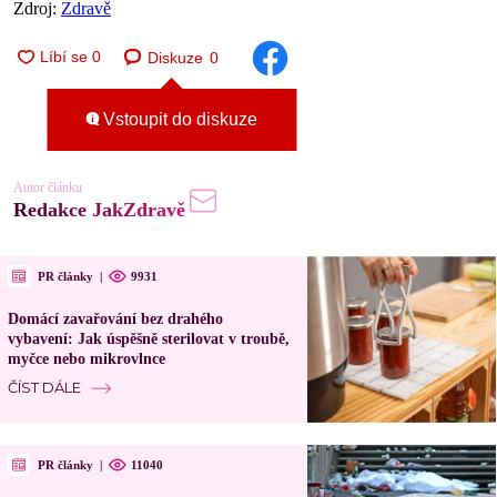
Zdroj:
Zdravě
Diskuze
0
Vstoupit do diskuze
Autor článku
Redakce JakZdravě
PR články
|
9931
Domácí zavařování bez drahého
vybavení: Jak úspěšně sterilovat v troubě,
myčce nebo mikrovlnce
ČÍST DÁLE
PR články
|
11040