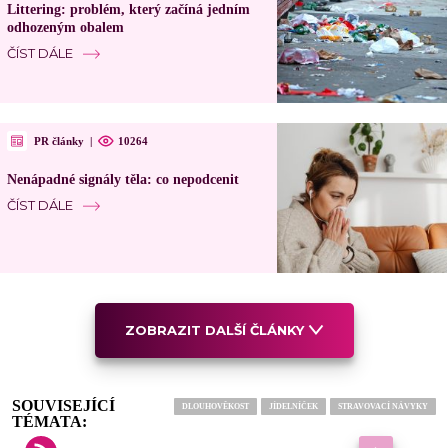
Littering: problém, který začíná jedním
odhozeným obalem
ČÍST DÁLE
PR články
|
10264
Nenápadné signály těla: co nepodcenit
ČÍST DÁLE
ZOBRAZIT DALŠÍ ČLÁNKY
SOUVISEJÍCÍ
DLOUHOVĚKOST
JÍDELNÍČEK
STRAVOVACÍ NÁVYKY
TÉMATA: