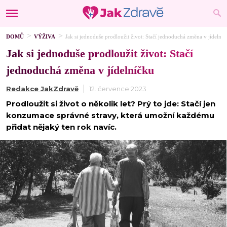
DOMŮ
VÝŽIVA
Jak si jednoduše prodloužit život: Stačí jednoduchá změna v jídelníč
Jak si jednoduše prodloužit život: Stačí
jednoduchá změna v jídelníčku
Redakce JakZdravě
12. července 2023
Prodloužit si život o několik let? Prý to jde: Stačí jen
konzumace správné stravy, která umožní každému
přidat nějaký ten rok navíc.