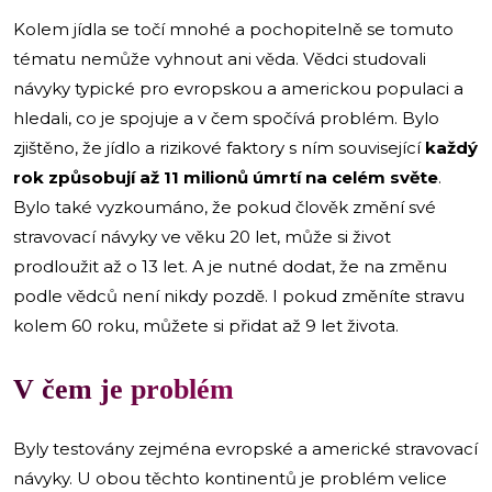
Kolem jídla se točí mnohé a pochopitelně se tomuto
tématu nemůže vyhnout ani věda. Vědci studovali
návyky typické pro evropskou a americkou populaci a
hledali, co je spojuje a v čem spočívá problém. Bylo
zjištěno, že jídlo a rizikové faktory s ním související
každý
rok způsobují až 11 milionů úmrtí na celém světe
.
Bylo také vyzkoumáno, že pokud člověk změní své
stravovací návyky ve věku 20 let, může si život
prodloužit až o 13 let. A je nutné dodat, že na změnu
podle vědců není nikdy pozdě. I pokud změníte stravu
kolem 60 roku, můžete si přidat až 9 let života.
V čem je problém
Byly testovány zejména evropské a americké stravovací
návyky. U obou těchto kontinentů je problém velice