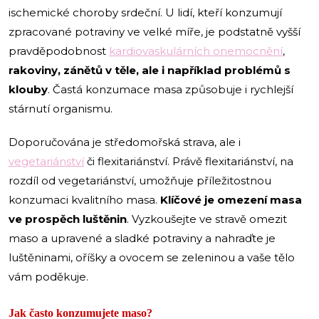
ischemické choroby srdeční. U lidí, kteří konzumují
zpracované potraviny ve velké míře, je podstatně vyšší
pravděpodobnost
kardiovaskulárních onemocnění
,
rakoviny, zánětů v těle, ale i například problémů s
klouby
. Častá konzumace masa způsobuje i rychlejší
stárnutí organismu.
Doporučována je středomořská strava, ale i
vegetariánství
či flexitariánství. Právě flexitariánství, na
rozdíl od vegetariánství, umožňuje příležitostnou
konzumaci kvalitního masa.
Klíčové je omezení masa
ve prospěch luštěnin
. Vyzkoušejte ve stravě omezit
maso a upravené a sladké potraviny a nahraďte je
luštěninami, oříšky a ovocem se zeleninou a vaše tělo
vám poděkuje.
Jak často konzumujete maso?