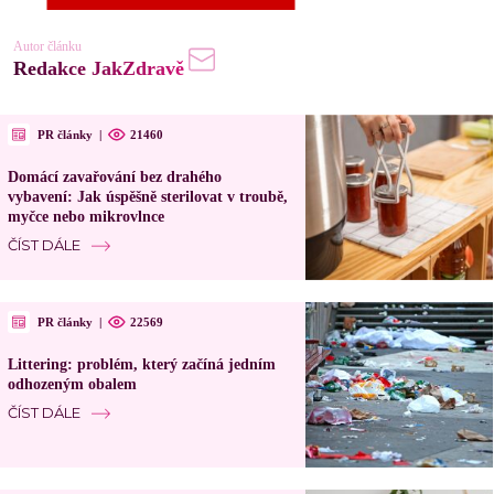
Autor článku
Redakce JakZdravě
PR články
|
21460
Domácí zavařování bez drahého
vybavení: Jak úspěšně sterilovat v troubě,
myčce nebo mikrovlnce
ČÍST DÁLE
PR články
|
22569
Littering: problém, který začíná jedním
odhozeným obalem
ČÍST DÁLE