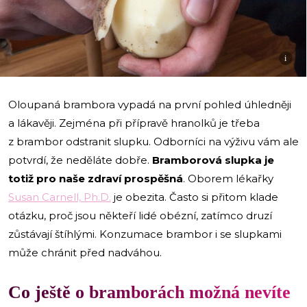
i
Oloupaná brambora vypadá na první pohled úhledněji
a lákavěji. Zejména při přípravě hranolků je třeba
z brambor odstranit slupku. Odborníci na výživu vám ale
potvrdí, že neděláte dobře.
Bramborová slupka je
totiž pro naše zdraví prospěšná
. Oborem lékařky
Susan Carnell, Ph.D.
je obezita. Často si přitom klade
otázku, proč jsou někteří lidé obézní, zatímco druzí
zůstávají štíhlými. Konzumace brambor i se slupkami
může chránit před nadváhou.
Co ještě o bramborách možná nevíte