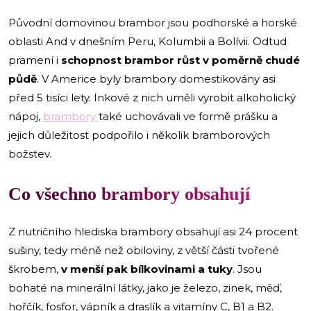
Původní domovinou brambor jsou podhorské a horské
oblasti And v dnešním Peru, Kolumbii a Bolívii. Odtud
pramení i
schopnost brambor růst v poměrně chudé
půdě
. V Americe byly brambory domestikovány asi
před 5 tisíci lety. Inkové z nich uměli vyrobit alkoholický
nápoj,
brambory
také uchovávali ve formě prášku a
jejich důležitost podpořilo i několik bramborových
božstev.
Co všechno brambory obsahují
Z nutričního hlediska brambory obsahují asi 24 procent
sušiny, tedy méně než obiloviny, z větší části tvořené
škrobem,
v menší pak bílkovinami a tuky
. Jsou
bohaté na minerální látky, jako je železo, zinek, měď,
hořčík, fosfor, vápník a draslík a vitamíny C, B1 a B2.