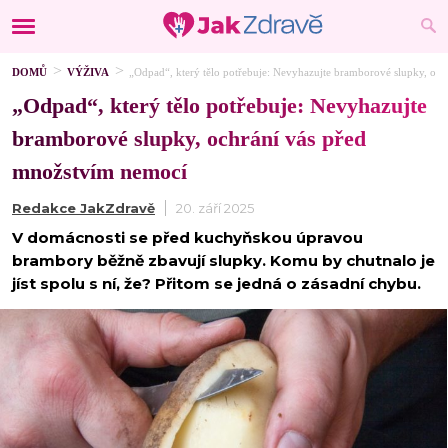
DOMŮ
VÝŽIVA
„Odpad“, který tělo potřebuje: Nevyhazujte bramborové slupky, oc
„Odpad“, který tělo potřebuje: Nevyhazujte
bramborové slupky, ochrání vás před
množstvím nemocí
Redakce JakZdravě
20. září 2025
V domácnosti se před kuchyňskou úpravou
brambory běžně zbavují slupky. Komu by chutnalo je
jíst spolu s ní, že? Přitom se jedná o zásadní chybu.