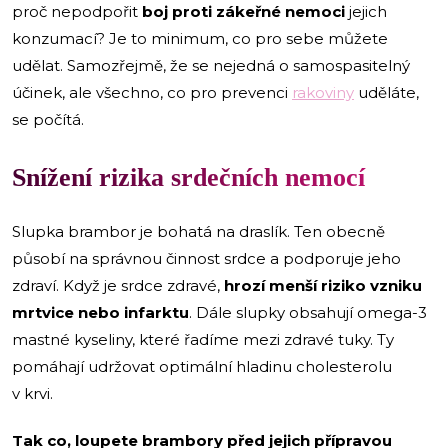
proč nepodpořit
boj proti zákeřné nemoci
jejich
konzumací? Je to minimum, co pro sebe můžete
udělat. Samozřejmě, že se nejedná o samospasitelný
účinek, ale všechno, co pro prevenci
rakoviny
uděláte,
se počítá.
Snížení rizika srdečních nemocí
Slupka brambor je bohatá na draslík. Ten obecně
působí na správnou činnost srdce a podporuje jeho
zdraví. Když je srdce zdravé,
hrozí menší riziko vzniku
mrtvice nebo infarktu
. Dále slupky obsahují omega-3
mastné kyseliny, které řadíme mezi zdravé tuky. Ty
pomáhají udržovat optimální hladinu cholesterolu
v krvi.
Tak co, loupete brambory před jejich přípravou