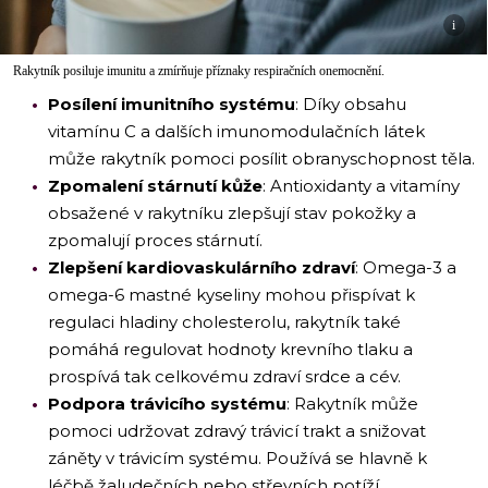
i
Rakytník posiluje imunitu a zmírňuje příznaky respiračních onemocnění.
Posílení imunitního systému
: Díky obsahu
vitamínu C a dalších imunomodulačních látek
může rakytník pomoci posílit obranyschopnost těla.
Zpomalení stárnutí kůže
: Antioxidanty a vitamíny
obsažené v rakytníku zlepšují stav pokožky a
zpomalují proces stárnutí.
Zlepšení kardiovaskulárního zdraví
: Omega-3 a
omega-6 mastné kyseliny mohou přispívat k
regulaci hladiny cholesterolu, rakytník také
pomáhá regulovat hodnoty krevního tlaku a
prospívá tak celkovému zdraví srdce a cév.
Podpora trávicího systému
: Rakytník může
pomoci udržovat zdravý trávicí trakt a snižovat
záněty v trávicím systému. Používá se hlavně k
léčbě žaludečních nebo střevních potíží.