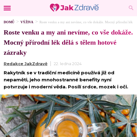
DOMŮ
VÝŽIVA
Roste venku a my ani nevíme, co vše dokáže. Mocný přírodní lék dě
Roste venku a my ani nevíme, co vše dokáže.
Mocný přírodní lék dělá s tělem hotové
zázraky
Redakce JakZdravě
22. ledna 2024
Rakytník se v tradiční medicíně používá již od
nepaměti, jeho mnohostranné benefity nyní
potvrzuje i moderní věda. Posílí srdce, mozek i oči.