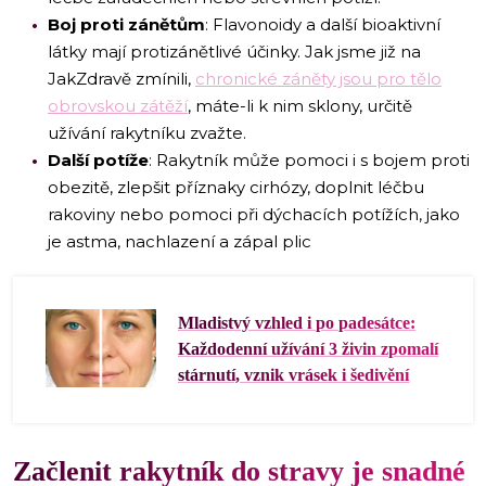
Boj proti zánětům
: Flavonoidy a další bioaktivní
látky mají protizánětlivé účinky. Jak jsme již na
JakZdravě zmínili,
chronické záněty jsou pro tělo
obrovskou zátěží
, máte-li k nim sklony, určitě
užívání rakytníku zvažte.
Další potíže
: Rakytník může pomoci i s bojem proti
obezitě, zlepšit příznaky cirhózy, doplnit léčbu
rakoviny nebo pomoci při dýchacích potížích, jako
je astma, nachlazení a zápal plic
Mladistvý vzhled i po padesátce:
Každodenní užívání 3 živin zpomalí
stárnutí, vznik vrásek i šedivění
Začlenit rakytník do stravy je snadné