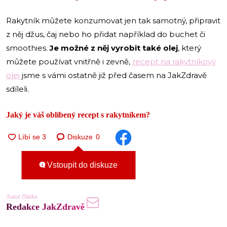
Rakytník můžete konzumovat jen tak samotný, připravit
z něj džus, čaj nebo ho přidat například do buchet či
smoothies.
Je možné z něj vyrobit také olej
, který
můžete používat vnitřně i zevně,
recept na rakytníkový
olej
jsme s vámi ostatně již před časem na JakZdravě
sdíleli.
Jaký je váš oblíbený recept s rakytníkem?
Diskuze
0
Vstoupit do diskuze
Autor článku
Redakce JakZdravě