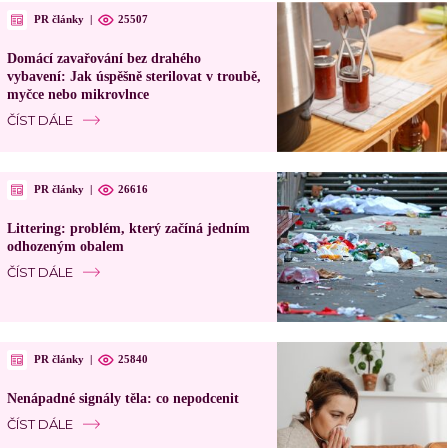
PR články
|
25507
Domácí zavařování bez drahého
vybavení: Jak úspěšně sterilovat v troubě,
myčce nebo mikrovlnce
ČÍST DÁLE
PR články
|
26616
Littering: problém, který začíná jedním
odhozeným obalem
ČÍST DÁLE
PR články
|
25840
Nenápadné signály těla: co nepodcenit
ČÍST DÁLE