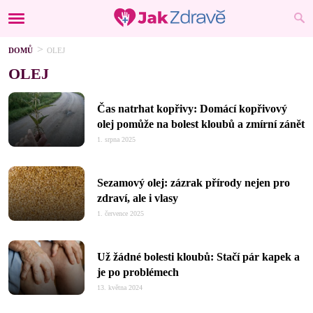
DOMŮ
OLEJ
OLEJ
Čas natrhat kopřivy: Domácí kopřivový
olej pomůže na bolest kloubů a zmírní zánět
1. srpna 2025
Sezamový olej: zázrak přírody nejen pro
zdraví, ale i vlasy
1. července 2025
Už žádné bolesti kloubů: Stačí pár kapek a
je po problémech
13. května 2024