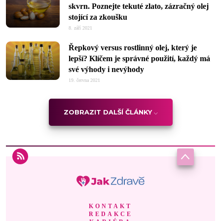
skvrn. Poznejte tekuté zlato, zázračný olej
stojící za zkoušku
8. září 2021
Řepkový versus rostlinný olej, který je
lepší? Klíčem je správné použití, každý má
své výhody i nevýhody
19. června 2021
ZOBRAZIT DALŠÍ ČLÁNKY
KONTAKT
REDAKCE