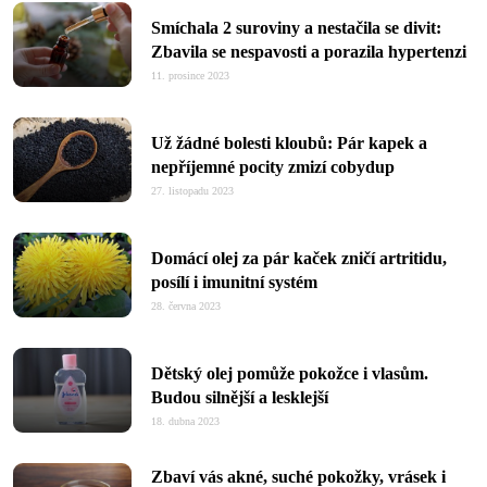
Smíchala 2 suroviny a nestačila se divit:
Zbavila se nespavosti a porazila hypertenzi
11. prosince 2023
Už žádné bolesti kloubů: Pár kapek a
nepříjemné pocity zmizí cobydup
27. listopadu 2023
Domácí olej za pár kaček zničí artritidu,
posílí i imunitní systém
28. června 2023
Dětský olej pomůže pokožce i vlasům.
Budou silnější a lesklejší
18. dubna 2023
Zbaví vás akné, suché pokožky, vrásek i