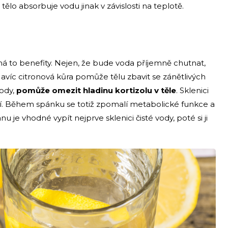
tělo absorbuje vodu jinak v závislosti na teplotě.
á to benefity. Nejen, že bude voda příjemně chutnat,
íc citronová kůra pomůže tělu zbavit se zánětlivých
vody,
pomůže omezit hladinu kortizolu v těle
. Sklenici
í. Během spánku se totiž zpomalí metabolické funkce a
nu je vhodné vypít nejprve sklenici čisté vody, poté si ji