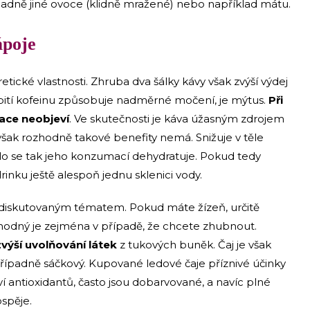
padně jiné ovoce (klidně mražené) nebo například mátu.
ápoje
tické vlastnosti. Zhruba dva šálky kávy však zvýší výdej
e pití kofeinu způsobuje nadměrné močení, je mýtus.
Při
ace neobjeví
. Ve skutečnosti je káva úžasným zdrojem
 však rozhodně takové benefity nemá. Snižuje v těle
lo se tak jeho konzumací dehydratuje. Pokud tedy
rinku ještě alespoň jednu sklenici vody.
 diskutovaným tématem. Pokud máte žízeň, určitě
Vhodný je zejména v případě, že chcete zhubnout.
zvýší uvolňování látek
z tukových buněk. Čaj je však
 případně sáčkový. Kupované ledové čaje příznivé účinky
í antioxidantů, často jsou dobarvované, a navíc plné
spěje.