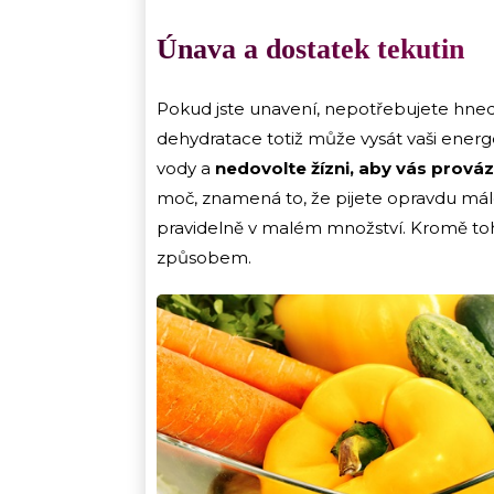
Únava a dostatek tekutin
Pokud jste unavení, nepotřebujete hned k
dehydratace totiž může vysát vaši energ
vody a
nedovolte žízni, aby vás prová
moč, znamená to, že pijete opravdu málo
pravidelně v malém množství. Kromě toh
způsobem.