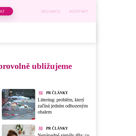
REDAKCE
KONTAKT
obrovolně ubližujeme
PR ČLÁNKY
Littering: problém, který
začíná jedním odhozeným
obalem
PR ČLÁNKY
Nenápadné signály těla: co