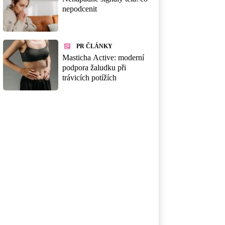
nepodcenit
PR ČLÁNKY
Masticha Active: moderní
podpora žaludku při
trávicích potížích