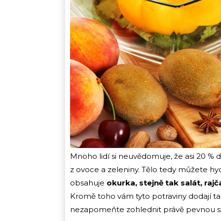
Mnoho lidí si neuvědomuje, že asi 20 % 
z ovoce a zeleniny. Tělo tedy můžete h
obsahuje
okurka, stejně tak salát, rajč
Kromě toho vám tyto potraviny dodají ta
nezapomeňte zohlednit právě pevnou st