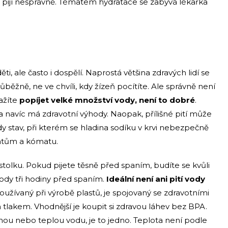
 a pijí nesprávně. Tématem hydratace se zabývá lékařka
, ale často i dospělí. Naprostá většina zdravých lidí se
růběžně, ne ve chvíli, kdy žízeň pocítíte. Ale správně není
nažíte
popíjet velké množství vody, není to dobré
.
 navíc má zdravotní výhody. Naopak, přílišné pití může
y stav, při kterém se hladina sodíku v krvi nebezpečně
vatům a kómatu.
olku. Pokud pijete těsně před spaním, budíte se kvůli
vody tři hodiny před spaním.
Ideální není ani pití vody
 používaný při výrobě plastů, je spojovaný se zdravotními
lakem. Vhodnější je koupit si zdravou láhev bez BPA.
denou nebo teplou vodu, je to jedno. Teplota není podle