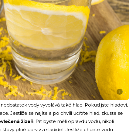
i
ož nedostatek vody vyvolává také hlad. Pokud jste hladoví,
. Jestliže se najíte a po chvíli ucítíte hlad, zkuste se
evlečená žízeň
. Pít byste měli opravdu vodu, nikoli
šťávy plné barviv a sladidel. Jestliže chcete vodu