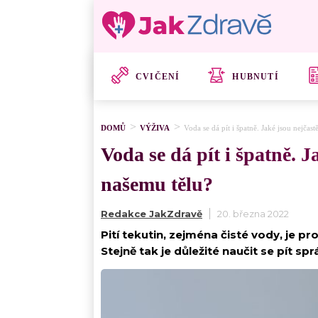
CVIČENÍ
HUBNUTÍ
DOMŮ
VÝŽIVA
Voda se dá pít i špatně. Jaké jsou nejča
Voda se dá pít i špatně. 
našemu tělu?
Redakce JakZdravě
20. března 2022
Pití tekutin, zejména čisté vody, je p
Stejně tak je důležité naučit se pít spr