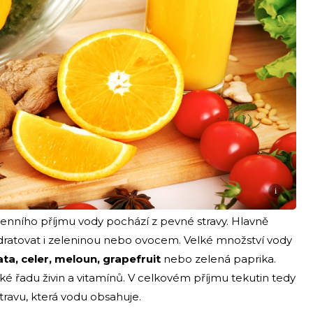
i
denního příjmu vody pochází z pevné stravy. Hlavně
ydratovat i zeleninou nebo ovocem. Velké množství vody
ata, celer, meloun, grapefruit
nebo zelená paprika.
ké řadu živin a vitamínů. V celkovém příjmu tekutin tedy
ravu, která vodu obsahuje.