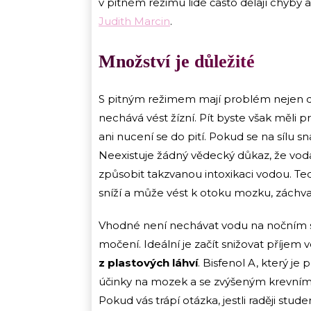
v pitném režimu lidé často dělají chyby
Judith Marcin
.
Množství je důležité
S pitným režimem mají problém nejen děti
nechává vést žízní. Pít byste však měli p
ani nucení se do pití. Pokud se na sílu s
Neexistuje žádný vědecký důkaz, že voda
způsobit takzvanou intoxikaci vodou. Ted
sníží a může vést k otoku mozku, zách
Vhodné není nechávat vodu na nočním st
močení. Ideální je začít snižovat příjem 
z plastových láhví
. Bisfenol A, který je
účinky na mozek a se zvýšeným krevním t
Pokud vás trápí otázka, jestli raději stu