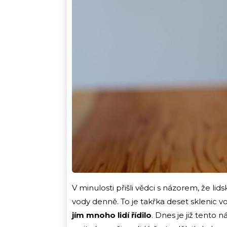
V minulosti přišli vědci s názorem, že li
vody denně. To je takřka deset sklenic v
jím mnoho lidí řídilo
. Dnes je již tento