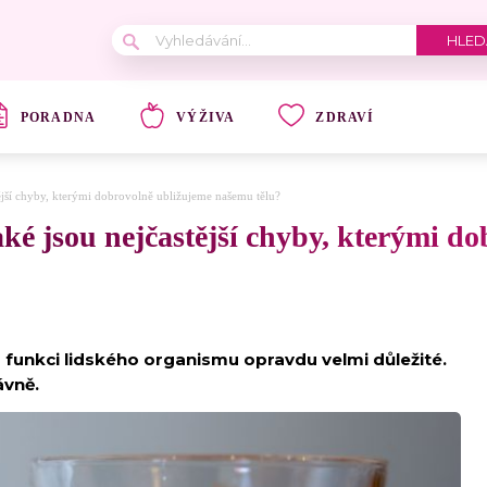
PORADNA
VÝŽIVA
ZDRAVÍ
stější chyby, kterými dobrovolně ubližujeme našemu tělu?
Jaké jsou nejčastější chyby, kterými d
ro funkci lidského organismu opravdu velmi důležité.
ávně.