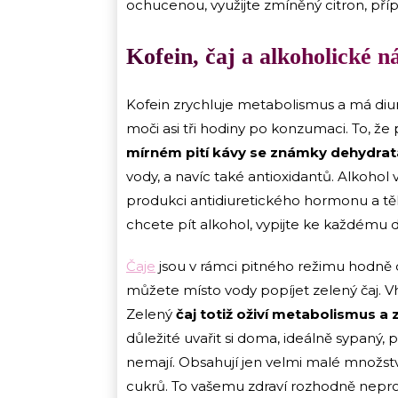
ochucenou, využijte zmíněný citron, pří
Kofein, čaj a alkoholické n
Kofein zrychluje metabolismus a má diure
moči asi tři hodiny po konzumaci. To, ž
mírném pití kávy se známky dehydrat
vody, a navíc také antioxidantů. Alkohol
produkci antidiuretického hormonu a tě
chcete pít alkohol, vypijte ke každému d
Čaje
jsou v rámci pitného režimu hodně
můžete místo vody popíjet zelený čaj. 
Zelený
čaj totiž oživí metabolismus a 
důležité uvařit si doma, ideálně sypaný,
nemají. Obsahují jen velmi malé množstv
cukrů. To vašemu zdraví rozhodně nepro