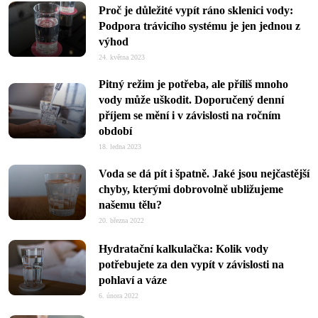
Proč je důležité vypít ráno sklenici vody:
Podpora trávicího systému je jen jednou z
výhod
24. května 2023
Pitný režim je potřeba, ale příliš mnoho
vody může uškodit. Doporučený denní
příjem se mění i v závislosti na ročním
období
18. ledna 2023
Voda se dá pít i špatně. Jaké jsou nejčastější
chyby, kterými dobrovolně ubližujeme
našemu tělu?
20. března 2022
Hydratační kalkulačka: Kolik vody
potřebujete za den vypít v závislosti na
pohlaví a váze
6. února 2022