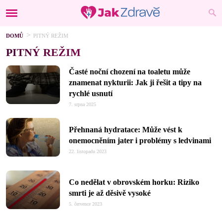
DOMŮ
PITNÝ REŽIM
PITNÝ REŽIM
Časté noční chození na toaletu může
znamenat nykturii: Jak ji řešit a tipy na
rychlé usnutí
7. srpna 2025
Přehnaná hydratace: Může vést k
onemocněním jater i problémy s ledvinami
22. listopadu 2023
Co nedělat v obrovském horku: Riziko
smrti je až děsivě vysoké
5. července 2023