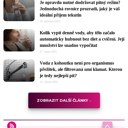
Je opravdu nutné dodržovat pitný režim?
Jednoduchá rovnice prozradí, jaký je váš
ideální příjem tekutin
19. prosince 2021
Kolik vypít denně vody, aby tělo začalo
automaticky hubnout bez diet a cvičení. Její
množství lze snadno vypočítat
17. srpna 2021
Voda z kohoutku není pro organismus
přežitek, ale filtrovaná umí klamat. Kterou
je tedy nejlepší pít?
15. června 2021
ZOBRAZIT DALŠÍ ČLÁNKY