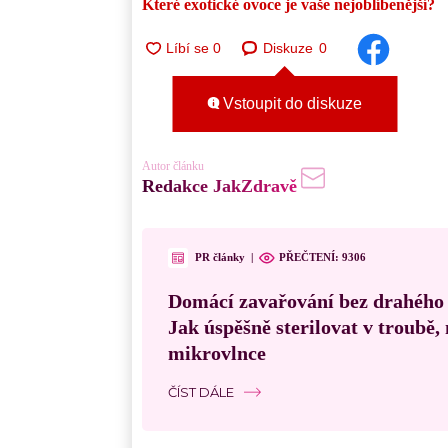
Které exotické ovoce je vaše nejoblíbenější?
Diskuze
0
Vstoupit do diskuze
Autor článku
Redakce JakZdravě
PR články
|
PŘEČTENÍ:
9306
Domácí zavařování bez drahého
Jak úspěšně sterilovat v troubě
mikrovlnce
ČÍST DÁLE