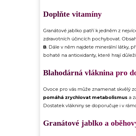
Doplňte vitamíny
Granátové jablko patří k jedněm z nejv
zdravotních účincích pochybovat. Obsa
B
. Dále v něm najdete minerální látky, 
bohaté na antioxidanty, které hrají důlež
Blahodárná vláknina pro d
Ovoce pro vás může znamenat skvělý zdroj
pomáhá zrychlovat metabolismus
a z
Dostatek vlákniny se doporučuje i v rámc
Granátové jablko a oběhov