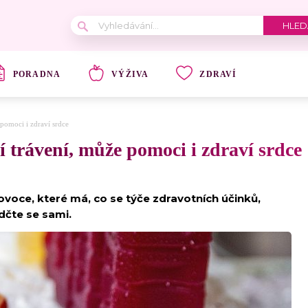
PORADNA
VÝŽIVA
ZDRAVÍ
pomoci i zdraví srdce
 trávení, může pomoci i zdraví srdce
ovoce, které má, co se týče zdravotních účinků,
dčte se sami.