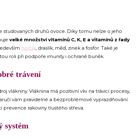
íce studovaných druhů ovoce. Díky tomu nelze o jeho
huje
velké množství vitamínů C, K, E a vitamínů z řady
především
hořčík
, draslík, měď, zinek a fosfor. Také je
itou roli při podpoře imunity i ochraně buněk.
obré trávení
 vlákniny. Vláknina má pozitivní vliv na trávicí procesy,
aručí vám pravidelné a bezproblémové vyprazdňování.
i prevence rakoviny tlustého střeva.
ý systém