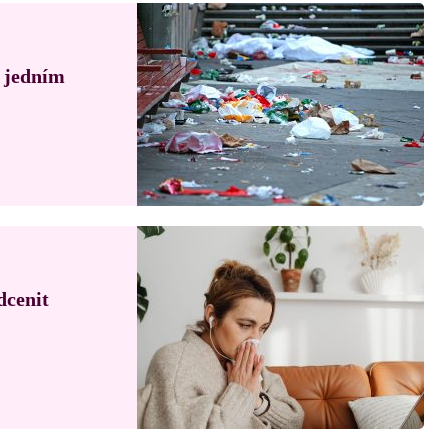
á jedním
dcenit