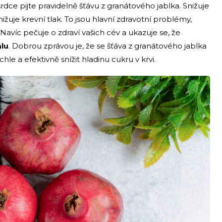
dce pijte pravidelně šťávu z granátového jablka. Snižuje
žuje krevní tlak. To jsou hlavní zdravotní problémy,
víc pečuje o zdraví vašich cév a ukazuje se, že
alu
. Dobrou zprávou je, že se šťáva z granátového jablka
hle a efektivně snížit hladinu cukru v krvi.