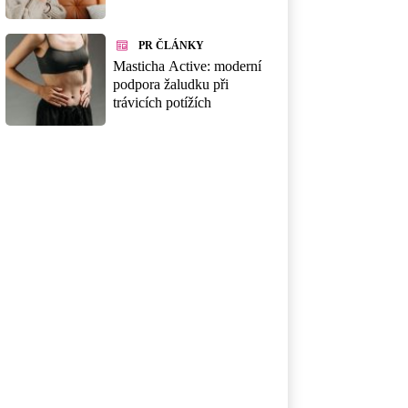
PR ČLÁNKY
Masticha Active: moderní
podpora žaludku při
trávicích potížích