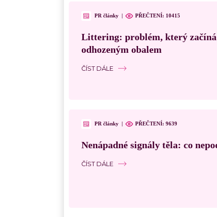
PR články
|
PŘEČTENÍ:
10415
Littering: problém, který začín
odhozeným obalem
ČÍST DÁLE
PR články
|
PŘEČTENÍ:
9639
Nenápadné signály těla: co nepo
ČÍST DÁLE