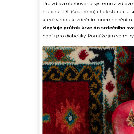
Pro zdraví oběhového systému a zdraví sr
hladinu LDL (špatného) cholesterolu a sni
které vedou k srdečním onemocněním. Na
zlepšuje průtok krve do srdečního sv
hodí i pro diabetiky. Pomůže jim velmi ryc