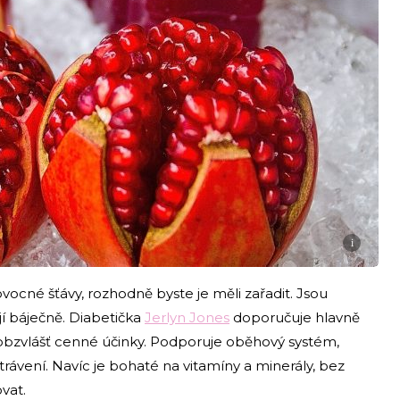
i
ovocné šťávy, rozhodně byste je měli zařadit. Jsou
 báječně. Diabetička
Jerlyn Jones
doporučuje hlavně
 obzvlášť cenné účinky. Podporuje oběhový systém,
 trávení. Navíc je bohaté na vitamíny a minerály, bez
vat.