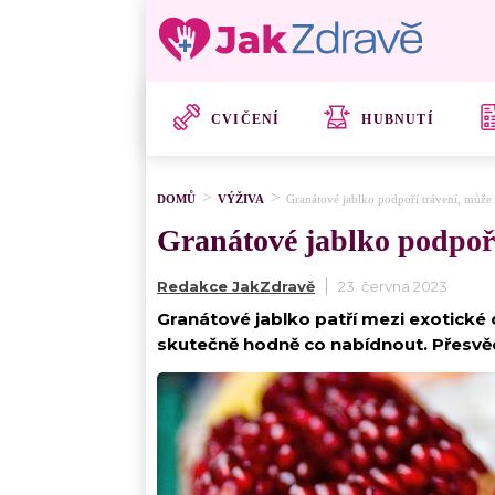
CVIČENÍ
HUBNUTÍ
DOMŮ
VÝŽIVA
Granátové jablko podpoří trávení, může 
Granátové jablko podpoří
Redakce JakZdravě
23. června 2023
Granátové jablko patří mezi exotické 
skutečně hodně co nabídnout. Přesvě