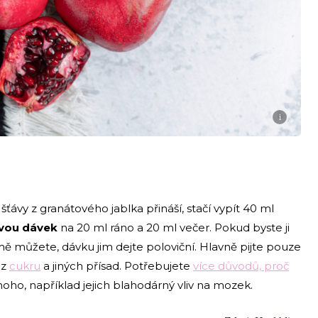
i
í šťávy z granátového jablka přináší, stačí vypít 40 ml
 dvou dávek
na 20 ml ráno a 20 ml večer. Pokud byste ji
ě můžete, dávku jim dejte poloviční. Hlavně pijte pouze
ez
cukru
a jiných přísad. Potřebujete
více důvodů, proč
noho, například jejich blahodárný vliv na mozek.