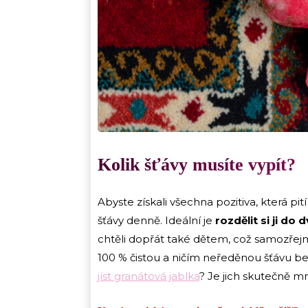
Kolik šťávy musíte vypít?
Abyste získali všechna pozitiva, která pit
šťávy denně. Ideální je
rozdělit si ji do
chtěli dopřát také dětem, což samozřejm
100 % čistou a ničím neředěnou šťávu b
jíst granátová jablka
? Je jich skutečně m