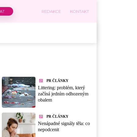
REDAKCE
KONTAKT
PR ČLÁNKY
Littering: problém, který
začíná jedním odhozeným
obalem
PR ČLÁNKY
Nenápadné signály těla: co
nepodcenit