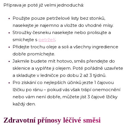
Příprava je poté již velmi jednoduchá:
Použijte pouze petrželové listy bez stonků,
nasekejte je najemno a vložte do vhodné mísy.
Stroužky česneku nasekejte nebo prolisujte a
smíchejte s
petrželí
.
Přidejte trochu oleje a soli a všechny ingredience
dobře promíchejte.
Jakmile budete mít hotovo, směs přendejte do
sklenice a vyplňte ji olejem. Poté pořádně uzavřete
a skladujte v ledničce po dobu 2 až 3 týdnů.
Pro získání co nejlepších účinků jezte 1 čajovou
lžičku po ránu – pokud vás však trápí onemocnění
nebo vám není dobře, můžete jíst 3 čajové lžičky
každý den.
Zdravotní přínosy léčivé směsi