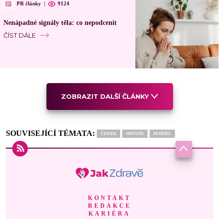
PR články
|
9124
Nenápadné signály těla: co nepodcenit
ČÍST DÁLE
ZOBRAZIT DALŠÍ ČLÁNKY
SOUVISEJÍCÍ TÉMATA:
ČESNEK
IMUNITA
PETRŽEL
KONTAKT
REDAKCE
KARIÉRA