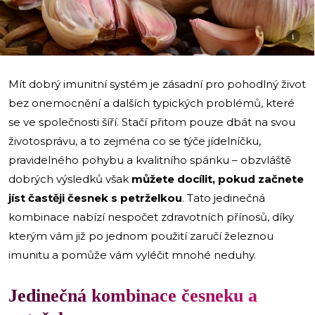
i
Mít dobrý imunitní systém je zásadní pro pohodlný život
bez onemocnění a dalších typických problémů, které
se ve společnosti šíří. Stačí přitom pouze dbát na svou
životosprávu, a to zejména co se týče jídelníčku,
pravidelného pohybu a kvalitního spánku – obzvláště
dobrých výsledků však
můžete docílit, pokud začnete
jíst častěji česnek s petrželkou
. Tato jedinečná
kombinace nabízí nespočet zdravotních přínosů, díky
kterým vám již po jednom použití zaručí železnou
imunitu a pomůže vám vyléčit mnohé neduhy.
Jedinečná kombinace česneku a