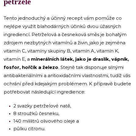
petržele
Tento jednoduchý a účinný recept vám pomůže co
nejlépe využít blahodárných účinků dvou úžasných
ingrediencí. Petrželová a česneková směs je bohatým
zdrojem nezbytných vitamínů a živin, jako je zejména
vitamín C, vitamíny skupiny B, vitamín A, vitamín K,
vitamín E, a
minerálních látek, jako je draslík, vápník,
fosfor, hořčík a železo
. Stejně tak disponuje silnými
antibakteriálními a antioxidačními vlastnostmi, tudíž vás
ochrání před kdejakým problémem. K přípravě budete
potřebovat následující ingredience:
2 svazky petrželové natě,
8 stroužků česneku,
140 mililitrů olivového oleje a
půlku citronu.