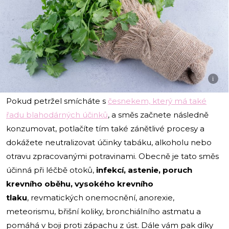
i
Pokud petržel smícháte s
česnekem, který má také
řadu blahodárných účinků
, a směs začnete následně
konzumovat, potlačíte tím také zánětlivé procesy a
dokážete neutralizovat účinky tabáku, alkoholu nebo
otravu zpracovanými potravinami. Obecně je tato směs
účinná při léčbě otoků,
infekcí, astenie, poruch
krevního oběhu, vysokého krevního
tlaku
, revmatických onemocnění, anorexie,
meteorismu, břišní koliky, bronchiálního astmatu a
pomáhá v boji proti zápachu z úst. Dále vám pak díky