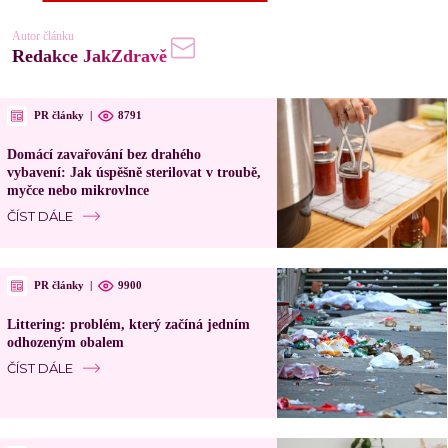
Autor článku
Redakce JakZdravě
PR články
|
8791
Domácí zavařování bez drahého
vybavení: Jak úspěšně sterilovat v troubě,
myčce nebo mikrovlnce
ČÍST DÁLE
PR články
|
9900
Littering: problém, který začíná jedním
odhozeným obalem
ČÍST DÁLE