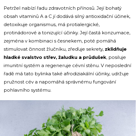
Petržel nabízí řadu zdravotních přínosů. Její bohatý
obsah vitaminů A a C jí dodává silný antioxidační účinek,
detoxikuje organismus, má protialergické,
protinádorové a tonizující účinky. Její častá konzumace,
zejména v kombinaci s česnekem, poté pomáhá
stimulovat činnost žlučníku, zřeďuje sekrety,
zklidňuje
hladké svalstvo střev, žaludku a průdušek
, posiluje
imunitní systém a regeneruje cévní stěnu. V neposlední
řadě má tato bylinka také afrodiziakální účinky, udržuje
pružnost cév a napomáhá správnému fungování
pohlavního systému.