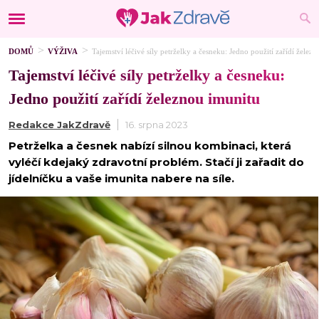
DOMŮ
VÝŽIVA
Tajemství léčivé síly petrželky a česneku: Jedno použití zařídí želez
Tajemství léčivé síly petrželky a česneku:
Jedno použití zařídí železnou imunitu
Redakce JakZdravě
16. srpna 2023
Petrželka a česnek nabízí silnou kombinaci, která
vyléčí kdejaký zdravotní problém. Stačí ji zařadit do
jídelníčku a vaše imunita nabere na síle.