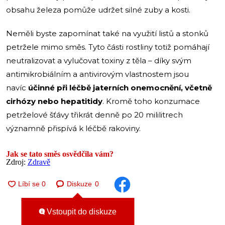
obsahu železa pomůže udržet silné zuby a kosti.
Neměli byste zapomínat také na využití listů a stonků
petržele mimo směs. Tyto části rostliny totiž pomáhají
neutralizovat a vylučovat toxiny z těla – díky svým
antimikrobiálním a antivirovým vlastnostem jsou
navíc
účinné při léčbě jaterních onemocnění, včetně
cirhózy nebo hepatitidy
. Kromě toho konzumace
petrželové šťávy třikrát denně po 20 mililitrech
významně přispívá k léčbě rakoviny.
Jak se tato směs osvědčila vám?
Zdroj:
Zdravě
Diskuze
0
Vstoupit do diskuze