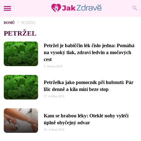
DOMŮ
PETRŽEL
PETRŽEL
Petržel je babiččin lék číslo jedna: Pomáhá
na vysoký tlak, zdraví ledvin a močových
cest
3. června 2024
Petrželka jako pomocník při hubnutí: Pár
lžic denně a kila mizí beze stop
27. května 2024
Kam se hrabou léky: Oteklé nohy vyléčí
úplně obyčejný odvar
20. května 2024