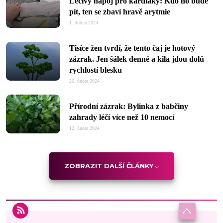
Léčivý nápoj pro kardiaky: Kdo ho bude
pít, ten se zbaví hravě arytmie
1. dubna 2024
Tisíce žen tvrdí, že tento čaj je hotový
zázrak. Jen šálek denně a kila jdou dolů
rychlostí blesku
26. února 2024
Přírodní zázrak: Bylinka z babčiny
zahrady léčí více než 10 nemocí
12. února 2024
ZOBRAZIT DALŠÍ ČLÁNKY