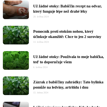
Už žádné otoky: Babiččin recept na odvar,
který funguje lépe než drahé léky
20. května 2024
Pomocník proti otokům nohou, který
účinkuje okamžitě: Chce to jen 2 suroviny
13. května 2024
Už žádné otoky: Používala to moje babička,
teď to doporučuje všem
6. května 2024
Zázrak z babiččiny zahrádky: Tato bylinka
pomůže na ledviny, artritidu i dnu
15. dubna 2024