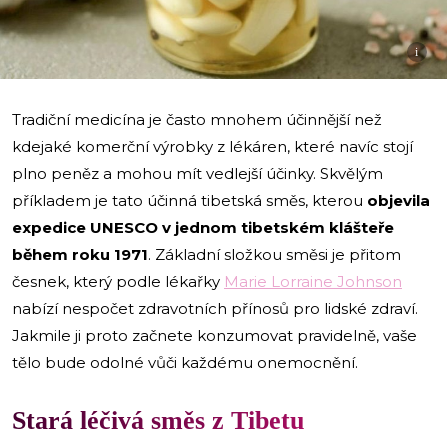
i
Tradiční medicína je často mnohem účinnější než
kdejaké komerční výrobky z lékáren, které navíc stojí
plno peněz a mohou mít vedlejší účinky. Skvělým
příkladem je tato účinná tibetská směs, kterou
objevila
expedice UNESCO v jednom tibetském klášteře
během roku 1971
. Základní složkou směsi je přitom
česnek, který podle lékařky
Marie Lorraine Johnson
nabízí nespočet zdravotních přínosů pro lidské zdraví.
Jakmile ji proto začnete konzumovat pravidelně, vaše
tělo bude odolné vůči každému onemocnění.
Stará léčivá směs z Tibetu