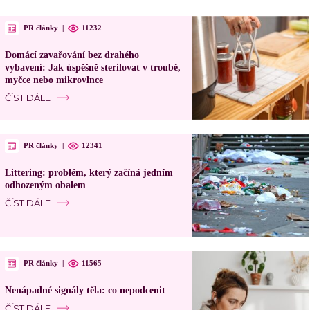
PR články
|
11232
Domácí zavařování bez drahého
vybavení: Jak úspěšně sterilovat v troubě,
myčce nebo mikrovlnce
ČÍST DÁLE
PR články
|
12341
Littering: problém, který začíná jedním
odhozeným obalem
ČÍST DÁLE
PR články
|
11565
Nenápadné signály těla: co nepodcenit
ČÍST DÁLE