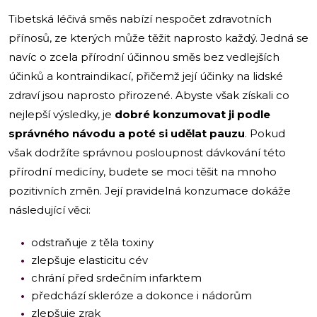
Tibetská léčivá směs nabízí nespočet zdravotních
přínosů, ze kterých může těžit naprosto každý. Jedná se
navíc o zcela přírodní účinnou směs bez vedlejších
účinků a kontraindikací, přičemž její účinky na lidské
zdraví jsou naprosto přirozené. Abyste však získali co
nejlepší výsledky, je
dobré konzumovat ji podle
správného návodu a poté si udělat pauzu
. Pokud
však dodržíte správnou posloupnost dávkování této
přírodní medicíny, budete se moci těšit na mnoho
pozitivních změn. Její pravidelná konzumace dokáže
následující věci:
odstraňuje z těla toxiny
zlepšuje elasticitu cév
chrání před srdečním infarktem
předchází skleróze a dokonce i nádorům
zlepšuje zrak