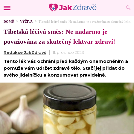
DOMŮ
VÝŽIVA
Tibetská léčivá směs: Ne nadarmo je považována za skutečný lektvar
Tibetská léčivá směs: Ne nadarmo je
považována za skutečný lektvar zdraví!
Redakce JakZdravě
11. prosince 2023
Tento lék vás ochrání před každým onemocněním a
pomůže vám udržet zdravé tělo. Stačí jej přidat do
svého jídelníčku a konzumovat pravidelně.