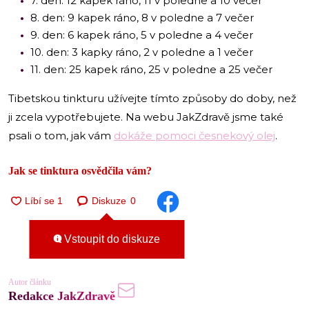
7. den: 12 kapek ráno, 11 v poledne a 10 večer
8. den: 9 kapek ráno, 8 v poledne a 7 večer
9. den: 6 kapek ráno, 5 v poledne a 4 večer
10. den: 3 kapky ráno, 2 v poledne a 1 večer
11. den: 25 kapek ráno, 25 v poledne a 25 večer
Tibetskou tinkturu užívejte tímto způsoby do doby, než
ji zcela vypotřebujete. Na webu JakZdravě jsme také
psali o tom, jak vám
dokáže pomoci česnekový olej
.
Jak se tinktura osvědčila vám?
Diskuze
0
Vstoupit do diskuze
Autor článku
Redakce JakZdravě