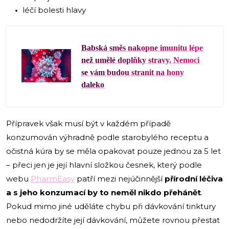
léčí bolesti hlavy
Babská směs nakopne imunitu lépe
než umělé doplňky stravy. Nemoci
se vám budou stranit na hony
daleko
Přípravek však musí být v každém případě
konzumován výhradně podle starobylého receptu a
očistná kúra by se měla opakovat pouze jednou za 5 let
– přeci jen je její hlavní složkou česnek, který podle
webu
PharmEasy
patří mezi nejúčinnější
přírodní léčiva
a s jeho konzumací by to neměl nikdo přehánět
.
Pokud mimo jiné uděláte chybu při dávkování tinktury
nebo nedodržíte její dávkování, můžete rovnou přestat