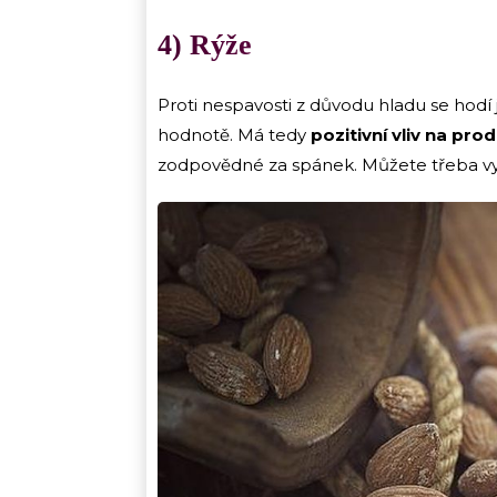
4) Rýže
Proti nespavosti z důvodu hladu se hodí jí
hodnotě. Má tedy
pozitivní vliv na pr
zodpovědné za spánek. Můžete třeba vy