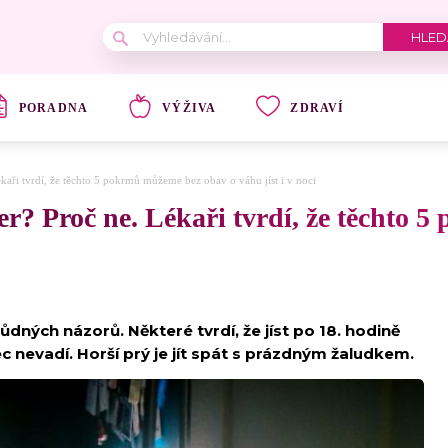
PORADNA
VÝŽIVA
ZDRAVÍ
kaři tvrdí, že těchto 5 pokrmů můžeme bez obav o váhu jíst i v noci
čer? Proč ne. Lékaři tvrdí, že těchto
dných názorů. Některé tvrdí, že jíst po 18. hodině
ec nevadí. Horší prý je jít spát s prázdným žaludkem.