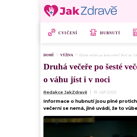
CVIČENÍ
HUBNUTÍ
DOMŮ
VÝŽIVA
Druhá večeře po šesté večer? Proč ne. Lé
Druhá večeře po šesté ve
o váhu jíst i v noci
Redakce JakZdravě
19. září 2025
Informace o hubnutí jsou plné protichů
večerní se nemá, jiné uvádí, že to vůb