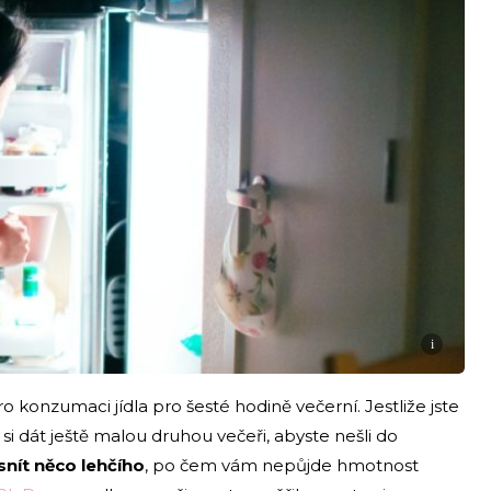
i
ro konzumaci jídla pro šesté hodině večerní. Jestliže jste
 si dát ještě malou druhou večeři, abyste nešli do
snít něco lehčího
, po čem vám nepůjde hmotnost