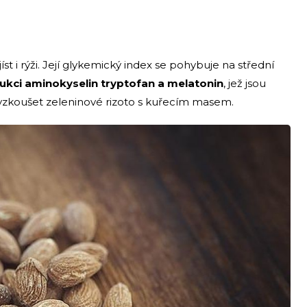
st i rýži. Její glykemický index se pohybuje na střední
odukci aminokyselin tryptofan a melatonin
, jež jsou
zkoušet zeleninové rizoto s kuřecím masem.