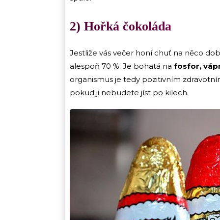
2) Hořká čokoláda
Jestliže vás večer honí chuť na něco d
alespoň 70 %. Je bohatá na
fosfor, vápn
organismus je tedy pozitivním zdravotním
pokud ji nebudete jíst po kilech.