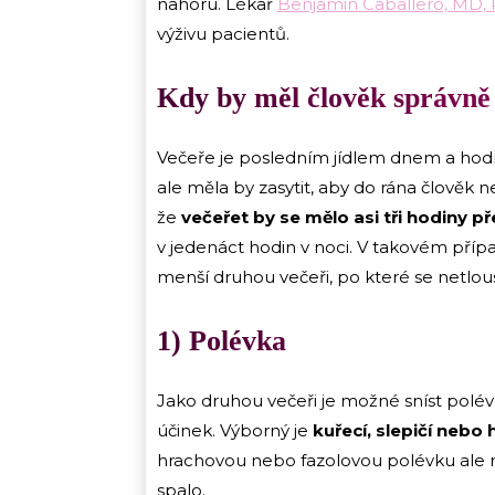
nahoru. Lékař
Benjamin Caballero, MD, 
výživu pacientů.
Kdy by měl člověk správně
Večeře je posledním jídlem dnem a hodně
ale měla by zasytit, aby do rána člověk ne
že
večeřet by se mělo asi tři hodiny 
v jedenáct hodin v noci. V takovém případě
menší druhou večeři, po které se netlou
1) Polévka
Jako druhou večeři je možné sníst polév
účinek. Výborný je
kuřecí, slepičí nebo
hrachovou nebo fazolovou polévku ale r
spalo.