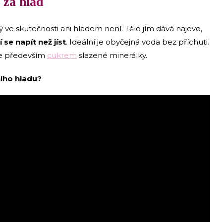
 za hlad
ý ve skutečnosti ani hladem není. Tělo jím dává najevo,
 se napít než jíst
. Ideální je obyčejná voda bez příchuti.
jte především
cukrem
slazené minerálky.
ního hladu?