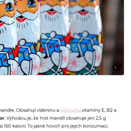
i
mandle. Obsahují vlákninu a
bílkoviny
, vitamíny E, B2 a
or
. Výhodou je, že hrst mandlí obsahuje jen 2,5 g
i 160 kalorií. To jasně hovoří pro jejich konzumaci.