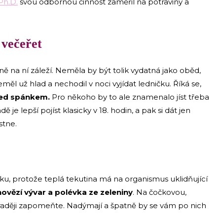
Ph.D.
svou odbornou činnost zaměřil na potraviny a
 večeřet
 na ní záleží. Neměla by být tolik vydatná jako oběd,
měl už hlad a nechodil v noci vyjídat ledničku. Říká se,
před spánkem.
Pro někoho by to ale znamenalo jíst třeba
 je lepší pojíst klasicky v 18. hodin, a pak si dát jen
stne.
ku, protože teplá tekutina má na organismus uklidňující
 hovězí vývar a polévka ze zeleniny
. Na čočkovou,
aději zapomeňte. Nadýmají a špatně by se vám po nich