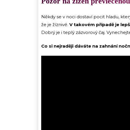
Pozor na žízeň převlečenou
Někdy se v noci dostaví pocit hladu, kter
že je žíznivé.
V takovém případě je lepší
Dobrý je i teplý zázvorový čaj. Vyneche
Co si nejraději dáváte na zahnání noč