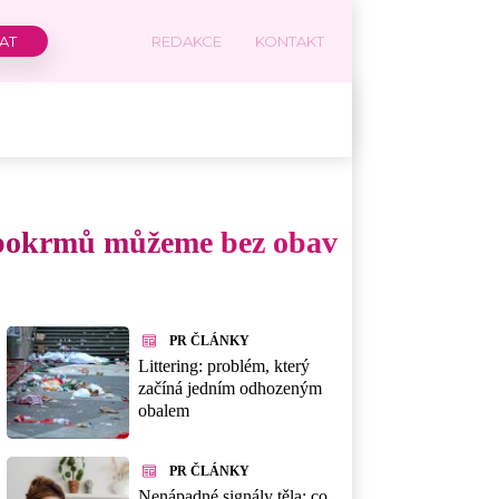
REDAKCE
KONTAKT
 5 pokrmů můžeme bez obav
PR ČLÁNKY
Littering: problém, který
začíná jedním odhozeným
obalem
PR ČLÁNKY
Nenápadné signály těla: co