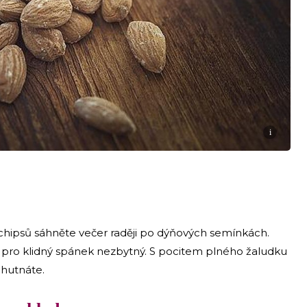
i
hipsů sáhněte večer raději po dýňových semínkách.
e pro klidný spánek nezbytný. S pocitem plného žaludku
chutnáte.