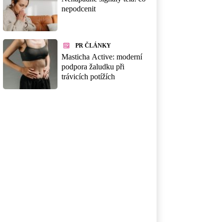
nepodcenit
PR ČLÁNKY
Masticha Active: moderní
podpora žaludku při
trávicích potížích