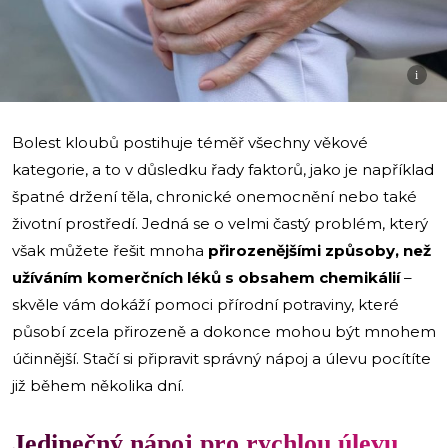
i
Bolest kloubů postihuje téměř všechny věkové
kategorie, a to v důsledku řady faktorů, jako je například
špatné držení těla, chronické onemocnění nebo také
životní prostředí. Jedná se o velmi častý problém, který
však můžete řešit mnoha
přirozenějšími způsoby, než
užíváním komerčních léků s obsahem chemikálií
–
skvěle vám dokáží pomoci přírodní potraviny, které
působí zcela přirozeně a dokonce mohou být mnohem
účinnější. Stačí si připravit správný nápoj a úlevu pocítíte
již během několika dní.
Jedinečný nápoj pro rychlou úlevu