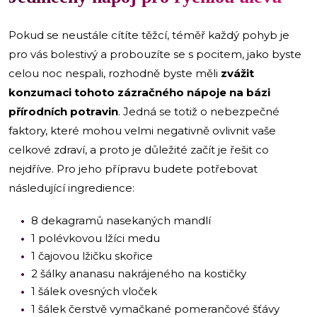
Pokud se neustále cítíte těžcí, téměř každý pohyb je
pro vás bolestivý a probouzíte se s pocitem, jako byste
celou noc nespali, rozhodně byste měli
zvážit
konzumaci tohoto zázračného nápoje na bázi
přírodních potravin
. Jedná se totiž o nebezpečné
faktory, které mohou velmi negativně ovlivnit vaše
celkové zdraví, a proto je důležité začít je řešit co
nejdříve. Pro jeho přípravu budete potřebovat
následující ingredience:
8 dekagramů nasekaných mandlí
1 polévkovou lžíci medu
1 čajovou lžičku skořice
2 šálky ananasu nakrájeného na kostičky
1 šálek ovesných vloček
1 šálek čerstvě vymačkané pomerančové šťávy