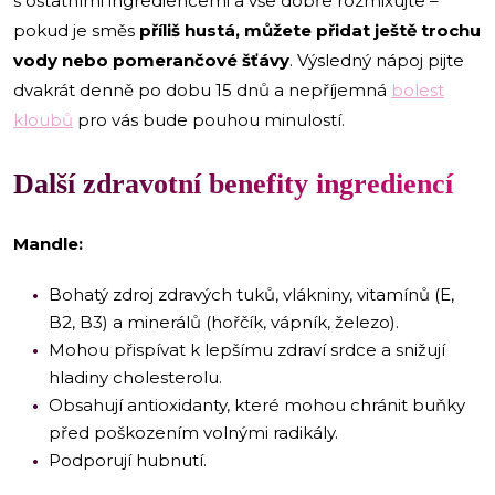
s ostatními ingrediencemi a vše dobře rozmixujte –
pokud je směs
příliš hustá, můžete přidat ještě trochu
vody nebo pomerančové šťávy
. Výsledný nápoj pijte
dvakrát denně po dobu 15 dnů a nepříjemná
bolest
kloubů
pro vás bude pouhou minulostí.
Další zdravotní benefity ingrediencí
Mandle:
Bohatý zdroj zdravých tuků, vlákniny, vitamínů (E,
B2, B3) a minerálů (hořčík, vápník, železo).
Mohou přispívat k lepšímu zdraví srdce a snižují
hladiny cholesterolu.
Obsahují antioxidanty, které mohou chránit buňky
před poškozením volnými radikály.
Podporují hubnutí.