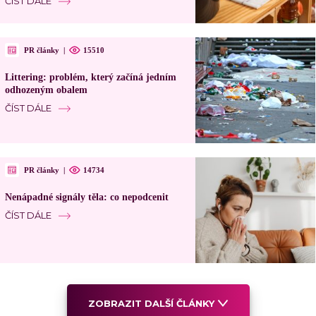
ČÍST DÁLE
PR články
|
15510
Littering: problém, který začíná jedním
odhozeným obalem
ČÍST DÁLE
PR články
|
14734
Nenápadné signály těla: co nepodcenit
ČÍST DÁLE
ZOBRAZIT DALŠÍ ČLÁNKY