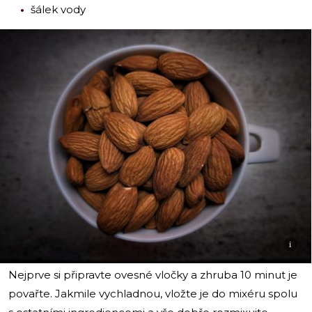
šálek vody
i
Nejprve si připravte ovesné vločky a zhruba 10 minut je
povařte. Jakmile vychladnou, vložte je do mixéru spolu