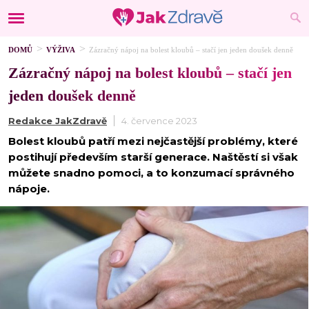
DOMŮ
VÝŽIVA
Zázračný nápoj na bolest kloubů – stačí jen jeden doušek denně
Zázračný nápoj na bolest kloubů – stačí jen
jeden doušek denně
Redakce JakZdravě
4. července 2023
Bolest kloubů patří mezi nejčastější problémy, které
postihují především starší generace. Naštěstí si však
můžete snadno pomoci, a to konzumací správného
nápoje.