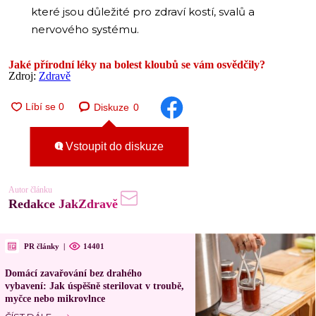
které jsou důležité pro zdraví kostí, svalů a
nervového systému.
Jaké přírodní léky na bolest kloubů se vám osvědčily?
Zdroj:
Zdravě
Diskuze
0
Vstoupit do diskuze
Autor článku
Redakce JakZdravě
PR články
|
14401
Domácí zavařování bez drahého
vybavení: Jak úspěšně sterilovat v troubě,
myčce nebo mikrovlnce