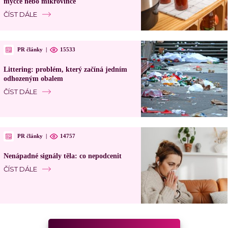
myčce nebo mikrovlnce
ČÍST DÁLE
PR články
|
15533
Littering: problém, který začíná jedním
odhozeným obalem
ČÍST DÁLE
PR články
|
14757
Nenápadné signály těla: co nepodcenit
ČÍST DÁLE