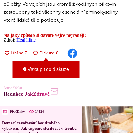
důležitý. Ve vejcích jsou kromě živočišných bílkovin
zastoupeny také všechny esenciální aminokyseliny,
které lidské tělo potřebuje.
Na jaký způsob si dáváte vejce nejraději?
Zdroj:
Healthline
Diskuze
0
Vstoupit do diskuze
Autor článku
Redakce JakZdravě
PR články
|
14424
Domácí zavařování bez drahého
vybavení: Jak úspěšně sterilovat v troubě,