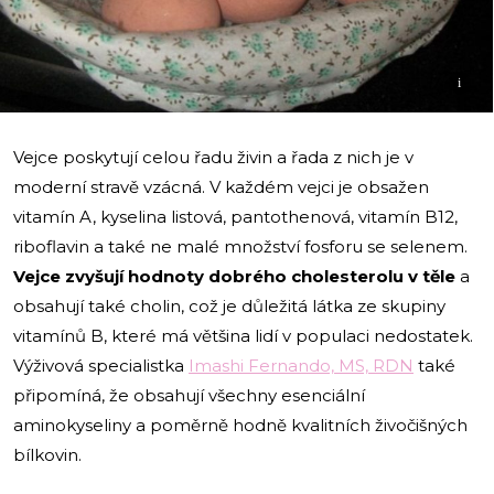
i
Vejce poskytují celou řadu živin a řada z nich je v
moderní stravě vzácná. V každém vejci je obsažen
vitamín A, kyselina listová, pantothenová, vitamín B12,
riboflavin a také ne malé množství fosforu se selenem.
Vejce zvyšují hodnoty dobrého cholesterolu v těle
a
obsahují také cholin, což je důležitá látka ze skupiny
vitamínů B, které má většina lidí v populaci nedostatek.
Výživová specialistka
Imashi Fernando, MS, RDN
také
připomíná, že obsahují všechny esenciální
aminokyseliny a poměrně hodně kvalitních živočišných
bílkovin.