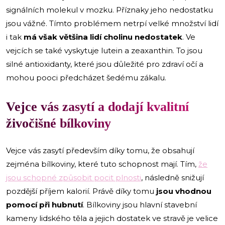
signálních molekul v mozku. Příznaky jeho nedostatku
jsou vážné. Tímto problémem netrpí velké množství lidí
i tak
má však většina lidí cholinu nedostatek
. Ve
vejcích se také vyskytuje lutein a zeaxanthin. To jsou
silné antioxidanty, které jsou důležité pro zdraví očí a
mohou pooci předcházet šedému zákalu.
Vejce vás zasytí a dodají kvalitní
živočišné bílkoviny
Vejce vás zasytí především díky tomu, že obsahují
zejména bílkoviny, které tuto schopnost mají. Tím,
že
jsou schopné způsobit pocit plnosti
, následně snižují
pozdější příjem kalorií. Právě díky tomu
jsou vhodnou
pomocí při hubnutí
. Bílkoviny jsou hlavní stavební
kameny lidského těla a jejich dostatek ve stravě je velice