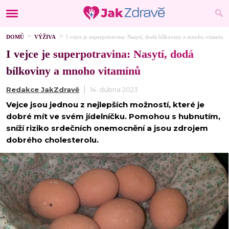
DOMŮ
VÝŽIVA
I vejce je superpotravina: Nasytí, dodá bílkoviny a mnoho vitamínů
I vejce je superpotravina: Nasytí, dodá
bílkoviny a mnoho vitamínů
Redakce JakZdravě
14. dubna 2023
Vejce jsou jednou z nejlepších možností, které je
dobré mít ve svém jídelníčku. Pomohou s hubnutím,
sníží riziko srdečních onemocnění a jsou zdrojem
dobrého cholesterolu.