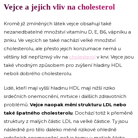
Vejce a jejich vliv na cholesterol
Kromě již zmíněných látek vejce obsahují také
nezanedbatelné množství vitamínu D, E, B6, vápníku a
zinku. Ve vejcích se také nachází velké množství
cholesterolu, ale přesto jejich konzumace nemá u
většiny lidí nepříznivý vliv na
cholesterol
v krvi. Vejce jsou
také vhodným způsobem pro zvýšení hladiny HDL
neboli dobrého cholesterolu.
Lidé, kteří mají vyšší hladinu HDL mají nižší riziko
srdečních onemocnění, mrtvice i dalších zdravotních
problémů.
Vejce naopak mění strukturu LDL nebo
také špatného cholesterolu
. Dochází totiž k přeměně
struktury z malých částic LDL na velké částice. Ty jsou
následně pro tělo daleko méně rizikové ohledně
srdečních onemocnění, než je tomu u malých částic