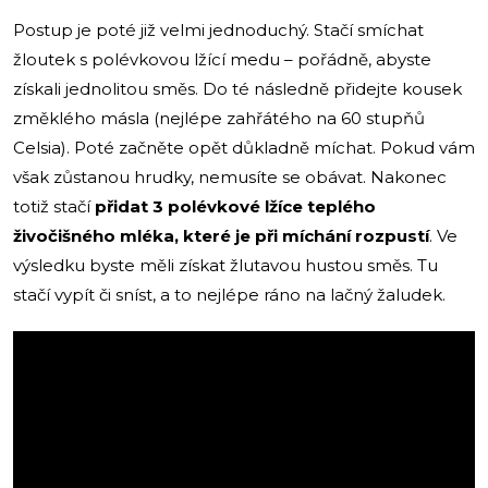
Postup je poté již velmi jednoduchý. Stačí smíchat
žloutek s polévkovou lžící medu – pořádně, abyste
získali jednolitou směs. Do té následně přidejte kousek
změklého másla (nejlépe zahřátého na 60 stupňů
Celsia). Poté začněte opět důkladně míchat. Pokud vám
však zůstanou hrudky, nemusíte se obávat. Nakonec
totiž stačí
přidat 3 polévkové lžíce teplého
živočišného mléka, které je při míchání rozpustí
. Ve
výsledku byste měli získat žlutavou hustou směs. Tu
stačí vypít či sníst, a to nejlépe ráno na lačný žaludek.