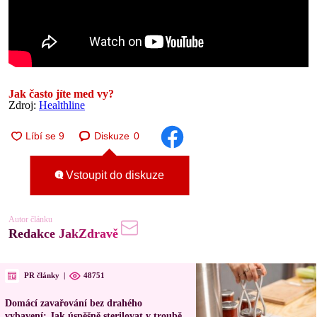
Jak často jíte med vy?
Zdroj:
Healthline
Diskuze
0
Vstoupit do diskuze
Autor článku
Redakce JakZdravě
PR články
|
48751
Domácí zavařování bez drahého
vybavení: Jak úspěšně sterilovat v troubě,