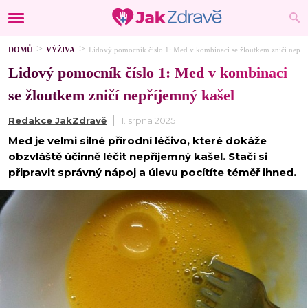
DOMŮ
VÝŽIVA
Lidový pomocník číslo 1: Med v kombinaci se žloutkem zničí nepří
Lidový pomocník číslo 1: Med v kombinaci
se žloutkem zničí nepříjemný kašel
Redakce JakZdravě
1. srpna 2025
Med je velmi silné přírodní léčivo, které dokáže
obzvláště účinně léčit nepříjemný kašel. Stačí si
připravit správný nápoj a úlevu pocítíte téměř ihned.