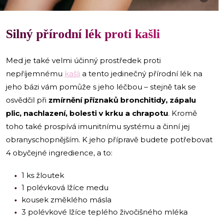
Silný přírodní lék proti kašli
Med je také velmi účinný prostředek proti
nepříjemnému
kašli
a tento jedinečný přírodní lék na
jeho bázi vám pomůže s jeho léčbou – stejně tak se
osvědčil při
zmírnění příznaků bronchitidy, zápalu
plic, nachlazení, bolesti v krku a chrapotu
. Kromě
toho také prospívá imunitnímu systému a činní jej
obranyschopnějším. K jeho přípravě budete potřebovat
4 obyčejné ingredience, a to:
1 ks žloutek
1 polévková lžíce medu
kousek změklého másla
3 polévkové lžíce teplého živočišného mléka