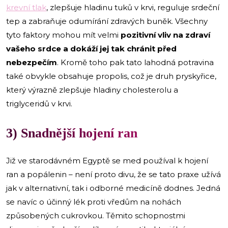
krevní tlak
, zlepšuje hladinu tuků v krvi, reguluje srdeční
tep a zabraňuje odumírání zdravých buněk. Všechny
tyto faktory mohou mít velmi
pozitivní vliv na zdraví
vašeho srdce a dokáží jej tak chránit před
nebezpečím
. Kromě toho pak tato lahodná potravina
také obvykle obsahuje propolis, což je druh pryskyřice,
který výrazně zlepšuje hladiny cholesterolu a
triglyceridů v krvi.
3) Snadnější hojení ran
Již ve starodávném Egyptě se med používal k hojení
ran a popálenin – není proto divu, že se tato praxe užívá
jak v alternativní, tak i odborné medicíně dodnes. Jedná
se navíc o účinný lék proti vředům na nohách
způsobených cukrovkou. Těmito schopnostmi