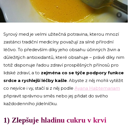
i
Syrový med je velmi užitečná potravina, kterou mnozí
zastánci tradiční medicíny považují za silné přírodní
léčivo. To především díky jeho obsahu účinných živin a
důležitých antioxidantů, které obsahuje – právě díky nim
totiž disponuje řadou zdraví prospěšných přínosů pro
lidské zdraví, a to
zejména co se týče podpory funkce
srdce a rychlejší léčby kašle
. Abyste z něj mohli vytěžit
co nejvíce i vy, stačí si z něj podle
Ayana Habtemariam
připravit správnou směs nebo jej přidat do svého
každodenního jídelníčku.
1) Zlepšuje hladinu cukru v krvi