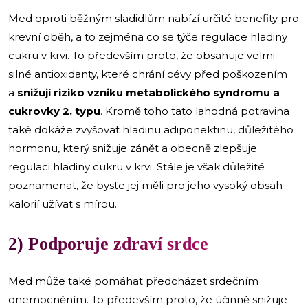
Med oproti běžným sladidlům nabízí určité benefity pro
krevní oběh, a to zejména co se týče regulace hladiny
cukru v krvi. To především proto, že obsahuje velmi
silné antioxidanty, které chrání cévy před poškozením
a
snižují riziko vzniku metabolického syndromu a
cukrovky 2. typu
. Kromě toho tato lahodná potravina
také dokáže zvyšovat hladinu adiponektinu, důležitého
hormonu, který snižuje zánět a obecně zlepšuje
regulaci hladiny cukru v krvi. Stále je však důležité
poznamenat, že byste jej měli pro jeho vysoký obsah
kalorií užívat s mírou.
2) Podporuje zdraví srdce
Med může také pomáhat předcházet srdečním
onemocněním. To především proto, že účinně snižuje