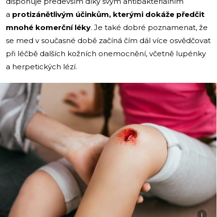
disponuje především díky svým antibakteriálním
a
protizánětlivým účinkům, kterými dokáže předčit
mnohé komerční léky
. Je také dobré poznamenat, že
se med v současné době začíná čím dál více osvědčovat
při léčbě dalších kožních onemocnění, včetně lupénky
a herpetických lézí.
i