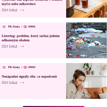
myčce nebo mikrovlnce
ČÍST DÁLE
PR články
|
49860
Littering: problém, který začíná jedním
odhozeným obalem
ČÍST DÁLE
PR články
|
49084
Nenápadné signály těla: co nepodcenit
ČÍST DÁLE