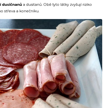
í dusičnanů
a dusitanů. Obě tyto látky zvyšují riziko
ho střeva a konečníku.