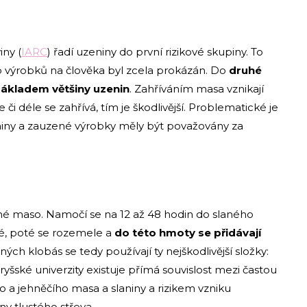
ny (
IARC
) řadí uzeniny do první rizikové skupiny. To
 výrobků na člověka byl zcela prokázán. Do
druhé
základem většiny uzenin
. Zahříváním masa vznikají
či déle se zahřívá, tím je škodlivější. Problematické je
niny a zauzené výrobky měly být považovány za
né maso. Namočí se na 12 až 48 hodin do slaného
vé, poté se rozemele a
do této hmoty se přidávají
ných klobás se tedy používají ty nejškodlivější složky:
ryšské univerzity existuje přímá souvislost mezi častou
a jehněčího masa a slaniny a rizikem vzniku
y tlustého střeva.