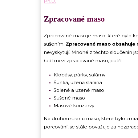
Ph.D.
Zpracované maso
Zpracované maso je maso, které bylo ko
sušením.
Zpracované maso obsahuje r
nevyskytují. Mnohé z těchto sloučenin jso
řadí mezi zpracované maso, patří:
Klobásy, párky, salámy
Šunka, uzená slanina
Solené a uzené maso
Sušené maso
Masové konzervy
Na druhou stranu maso, které bylo zmra
porcování, se stále považuje za nezprac