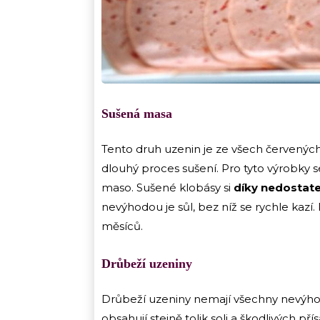
Sušená masa
Tento druh uzenin je ze všech červenýc
dlouhý proces sušení. Pro tyto výrobky s
maso. Sušené klobásy si
díky nedostate
nevýhodou je sůl, bez níž se rychle kazí.
měsíců.
Drůbeží uzeniny
Drůbeží uzeniny nemají všechny nevýho
obsahují stejně tolik soli a škodlivých př