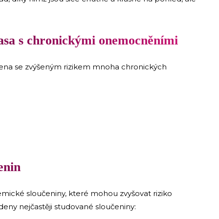
asa s chronickými onemocněními
ena se zvýšeným rizikem mnoha chronických
enin
ické sloučeniny, které mohou zvyšovat riziko
eny nejčastěji studované sloučeniny: