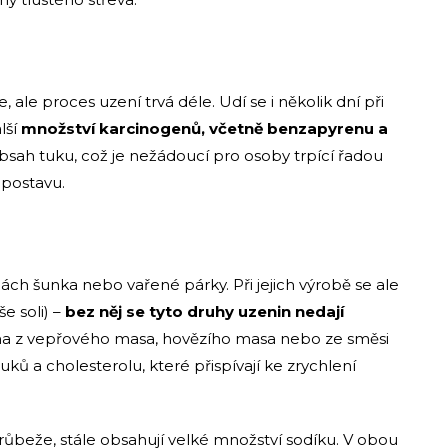
ale proces uzení trvá déle. Udí se i několik dní při
lší
množství karcinogenů, včetně benzapyrenu a
bsah tuku, což je nežádoucí pro osoby trpící řadou
 postavu.
nách šunka nebo vařené párky. Při jejich výrobě se ale
e soli) –
bez něj se tyto druhy uzenin nedají
na z vepřového masa, hovězího masa nebo ze směsi
ů a cholesterolu, které přispívají ke zrychlení
drůbeže, stále obsahují velké množství sodíku. V obou