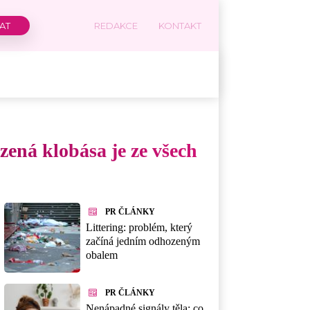
REDAKCE
KONTAKT
zená klobása je ze všech
PR ČLÁNKY
Littering: problém, který
začíná jedním odhozeným
obalem
PR ČLÁNKY
Nenápadné signály těla: co