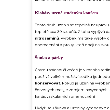
Klobásy uzené studeným kouřem
Tento druh uzenin se tepelně neupravuje, 
teplotě cca 30 stupňů. Z toho vyplývá da
nitrosaminů
. Výrobek má také vysoký o
onemocnění a pro ty, kteří dbají na svou
Šunka a párky
Častou snídaní či večeří je v mnoha rodi
používá velké množství sodíku (jednoduš
konzervovat
. Pokud je uzenina vyrobe
červených mas, je zdrojem nasycených tuk
kardiovaskulárních onemocnění.
I když jsou šunka a uzeniny vyrobeny z 