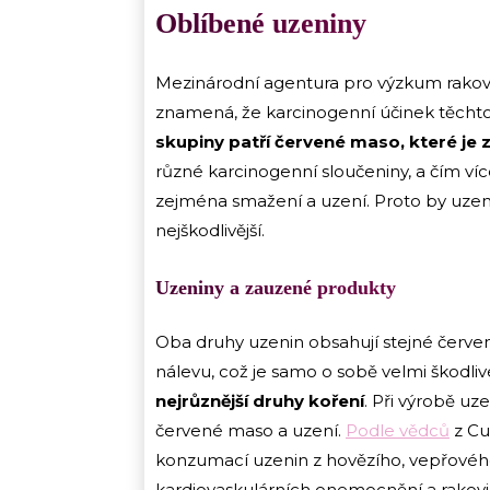
Oblíbené uzeniny
Mezinárodní agentura pro výzkum rakovi
znamená, že karcinogenní účinek těchto
skupiny patří červené maso, které je 
různé karcinogenní sloučeniny, a čím více 
zejména smažení a uzení. Proto by uze
nejškodlivější.
Uzeniny a zauzené produkty
Oba druhy uzenin obsahují stejné červe
nálevu, což je samo o sobě velmi škodli
nejrůznější druhy koření
. Při výrobě uze
červené maso a uzení.
Podle vědců
z Cu
konzumací uzenin z hovězího, vepřového 
kardiovaskulárních onemocnění a rakovin