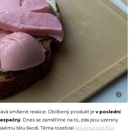
i
olává smíšené reakce. Oblíbený produkt je
v poslední
bezpečný
. Dnes se zaměříme na to, zda jsou uzeniny
idskému tělu škodí. Téma rozebral
Atli Arnarson BSc,