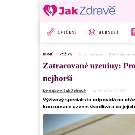
CVIČENÍ
HUBNUTÍ
DOMŮ
VÝŽIVA
Zatracované uzeniny: Proč je zpracované
Zatracované uzeniny: Pro
nejhorší
Redakce JakZdravě
14. července 2022
Výživový specialista odpovídá na otá
konzumace uzenin škodlivá a co jejich