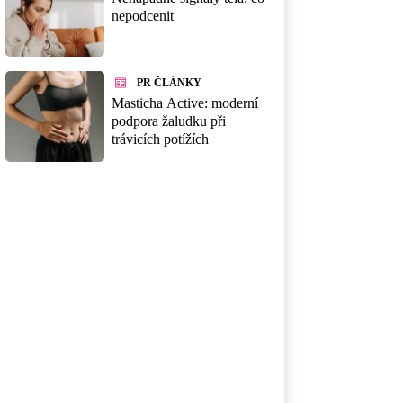
nepodcenit
PR ČLÁNKY
Masticha Active: moderní
podpora žaludku při
trávicích potížích