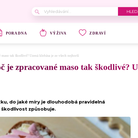
PORADNA
VÝŽIVA
ZDRAVÍ
 maso tak škodlivé? Uzená klobása je ze všech nejhorší
č je zpracované maso tak škodlivé? U
zku, do jaké míry je dlouhodobá pravidelná
 škodlivost způsobuje.