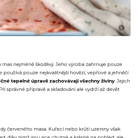
i
h mas nejméně škodlivý. Jeho výroba zahrnuje pouze
e používá pouze nejkvalitnější hovězí, vepřové a jehněčí
čné tepelné úpravě zachovávají všechny živiny
. Jejich
 Při správné přípravě a skladování ale vydrží až devět
dy červeného masa. Kuřecí nebo krůtí uzeniny však
ísad, díky nimž jsou sice chutné a krásné na pohled, ale