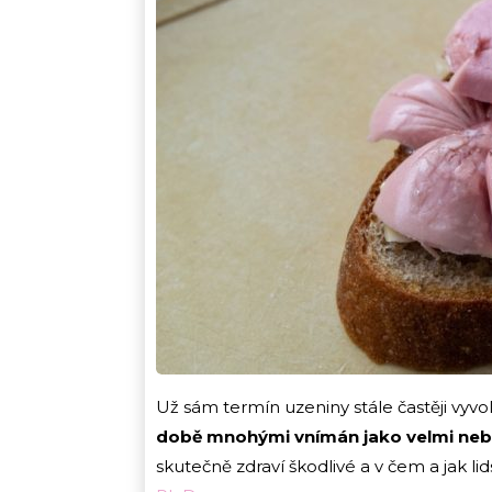
Už sám termín uzeniny stále častěji vyv
době mnohými vnímán jako velmi ne
skutečně zdraví škodlivé a v čem a jak l