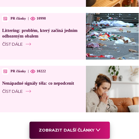
PR články
|
10998
Littering: problém, který začíná jedním
odhozeným obalem
ČÍST DÁLE
PR články
|
10222
Nenápadné signály těla: co nepodcenit
ČÍST DÁLE
ZOBRAZIT DALŠÍ ČLÁNKY