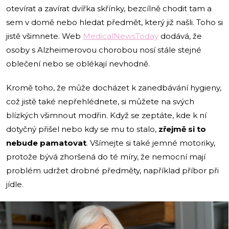
otevírat a zavírat dvířka skřínky, bezcílně chodit tam a
sem v domě nebo hledat předmět, který již našli. Toho si
jistě všimnete. Web
MedicalNewsToday
dodává, že
osoby s Alzheimerovou chorobou nosí stále stejné
oblečení nebo se oblékají nevhodně.
Kromě toho, že může docházet k zanedbávání hygieny,
což jistě také nepřehlédnete, si můžete na svých
blízkých všimnout modřin. Když se zeptáte, kde k ní
dotyčný přišel nebo kdy se mu to stalo,
zřejmě si to
nebude pamatovat
. Všímejte si také jemné motoriky,
protože bývá zhoršená do té míry, že nemocní mají
problém udržet drobné předměty, například příbor při
jídle.