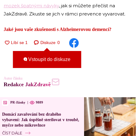
mozek špatnými návyky
, jak si můžete přečíst na
JakZdravě. Zkuste se jich v rámci prevence vyvarovat.
Jaké jsou vaše zkušenosti s Alzheimerovou demencí?
Diskuze
0
Vstoupit do diskuze
Autor článku
Redakce JakZdravě
PR články
|
9889
Domácí zavařování bez drahého
vybavení: Jak úspěšně sterilovat v troubě,
myčce nebo mikrovlnce
ČÍST DÁLE