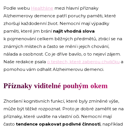
Podle webu
Healthline
mezi hlavní příznaky
Alzheimerovy demence patří poruchy paměti, které
zhoršují každodenní život. Nemocní mají výpadky
paměti, které jim brání
najít vhodná slova
k pojmenování celkem běžných předmětů, ztrácí se na
známých místech a často se mění i jejich chování,
nálada a osobnost. Co je dříve bavilo, o to nejeví zájem.
Naše redakce psala
o testech, které zaberou chviličku
a
pomohou vám odhalit Alzheimerovu demenci.
Příznaky viditelné pouhým okem
Zhoršení kognitivních funkcí, které byly zmíněné výše,
může být těžké rozpoznat. Proto je dobré zaměřit se na
příznaky, které uvidíte na vlastní oči. Nemocní mají
často
tendence opakovat podivné činnosti
, například