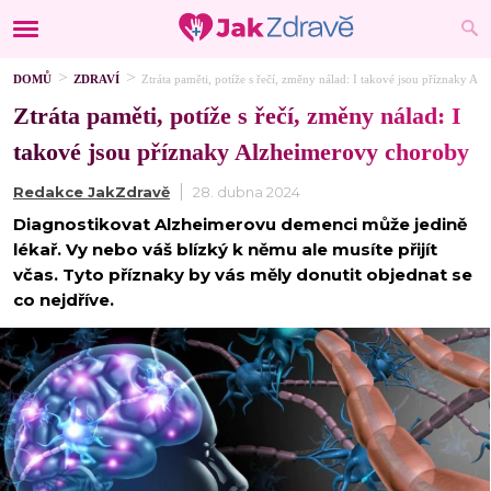
DOMŮ
ZDRAVÍ
Ztráta paměti, potíže s řečí, změny nálad: I takové jsou příznaky A
Ztráta paměti, potíže s řečí, změny nálad: I
takové jsou příznaky Alzheimerovy choroby
Redakce JakZdravě
28. dubna 2024
Diagnostikovat Alzheimerovu demenci může jedině
lékař. Vy nebo váš blízký k němu ale musíte přijít
včas. Tyto příznaky by vás měly donutit objednat se
co nejdříve.