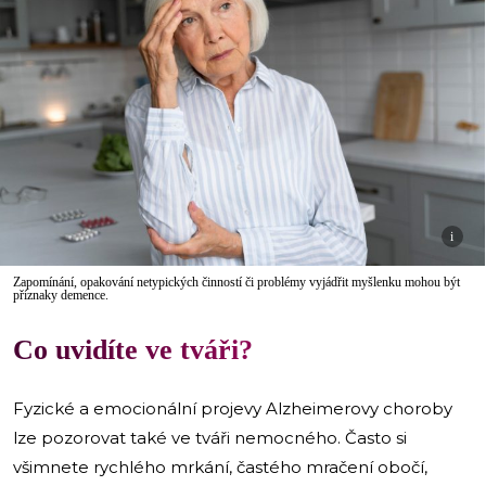
i
Zapomínání, opakování netypických činností či problémy vyjádřit myšlenku mohou být
příznaky demence.
Co uvidíte ve tváři?
Fyzické a emocionální projevy Alzheimerovy choroby
lze pozorovat také ve tváři nemocného. Často si
všimnete rychlého mrkání, častého mračení obočí,