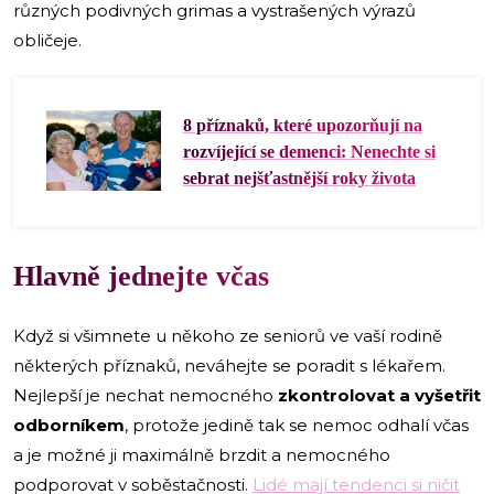
různých podivných grimas a vystrašených výrazů
obličeje.
8 příznaků, které upozorňují na
rozvíjející se demenci: Nenechte si
sebrat nejšťastnější roky života
Hlavně jednejte včas
Když si všimnete u někoho ze seniorů ve vaší rodině
některých příznaků, neváhejte se poradit s lékařem.
Nejlepší je nechat nemocného
zkontrolovat a vyšetřit
odborníkem
, protože jedině tak se nemoc odhalí včas
a je možné ji maximálně brzdit a nemocného
podporovat v soběstačnosti.
Lidé mají tendenci si ničit