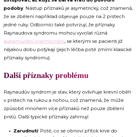
podoby
. Nástup příznaků je asymetrický, což znamená,
že se zbělení například objevuje pouze na 2 prstech
jedné ruky. Odborníci také potvrzují, že příznaky
Raynaudova syndromu mohou vyvolat různá
autoimunitní onemocnění
, se kterými se pacienti již
nějakou dobu potýkají (jejich léčba poté zmírní klasické
příznaky syndromu).
Další příznaky problému
Raynaudův syndrom je stav, který ovlivňuje krevní oběh
v prstech na rukou a nohou, což znamená, že může
způsobit mnohem více příznaků než pouze zbělení
prstů. Další typické příznaky zahrnují:
Zarudnutí
: Poté, co se obnoví přítok krve do