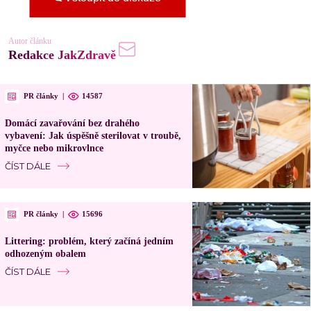
Autor článku
Redakce JakZdravě
PR články
|
14587
Domácí zavařování bez drahého
vybavení: Jak úspěšně sterilovat v troubě,
myčce nebo mikrovlnce
ČÍST DÁLE
PR články
|
15696
Littering: problém, který začíná jedním
odhozeným obalem
ČÍST DÁLE