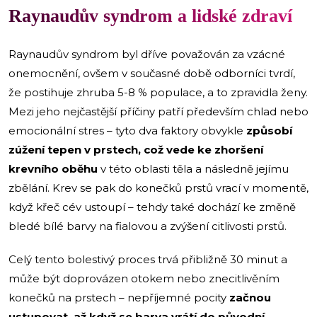
Raynaudův syndrom a lidské zdraví
Raynaudův syndrom byl dříve považován za vzácné
onemocnění, ovšem v současné době odborníci tvrdí,
že postihuje zhruba 5-8 % populace, a to zpravidla ženy.
Mezi jeho nejčastější příčiny patří především chlad nebo
emocionální stres – tyto dva faktory obvykle
způsobí
zúžení tepen v prstech, což vede ke zhoršení
krevního oběhu
v této oblasti těla a následně jejímu
zbělání. Krev se pak do konečků prstů vrací v momentě,
když křeč cév ustoupí – tehdy také dochází ke změně
bledé bílé barvy na fialovou a zvýšení citlivosti prstů.
Celý tento bolestivý proces trvá přibližně 30 minut a
může být doprovázen otokem nebo znecitlivěním
konečků na prstech – nepříjemné pocity
začnou
ustupovat, až když se barva vrátí do původní