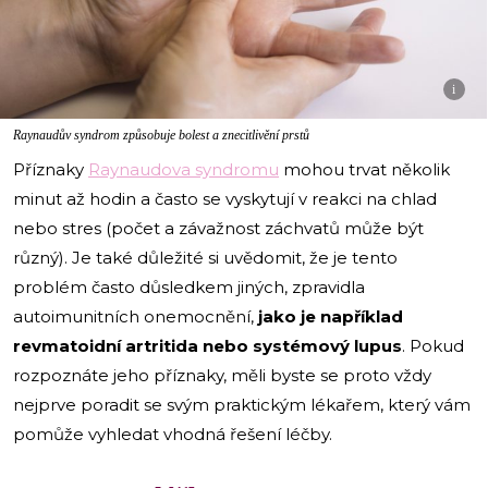
i
Raynaudův syndrom způsobuje bolest a znecitlivění prstů
Příznaky
Raynaudova syndromu
mohou trvat několik
minut až hodin a často se vyskytují v reakci na chlad
nebo stres (počet a závažnost záchvatů může být
různý). Je také důležité si uvědomit, že je tento
problém často důsledkem jiných, zpravidla
autoimunitních onemocnění,
jako je například
revmatoidní artritida nebo systémový lupus
. Pokud
rozpoznáte jeho příznaky, měli byste se proto vždy
nejprve poradit se svým praktickým lékařem, který vám
pomůže vyhledat vhodná řešení léčby.