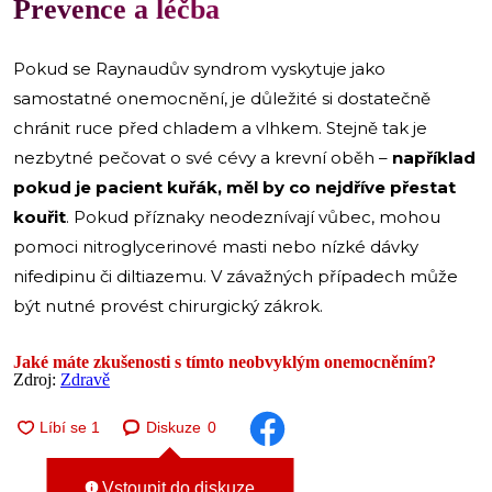
Prevence a léčba
Pokud se Raynaudův syndrom vyskytuje jako
samostatné onemocnění, je důležité si dostatečně
chránit ruce před chladem a vlhkem. Stejně tak je
nezbytné pečovat o své cévy a krevní oběh –
například
pokud je pacient kuřák, měl by co nejdříve přestat
kouřit
. Pokud příznaky neodeznívají vůbec, mohou
pomoci nitroglycerinové masti nebo nízké dávky
nifedipinu či diltiazemu. V závažných případech může
být nutné provést chirurgický zákrok.
Jaké máte zkušenosti s tímto neobvyklým onemocněním?
Zdroj:
Zdravě
Diskuze
0
Vstoupit do diskuze