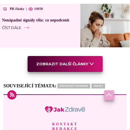
PR články
|
14920
Nenápadné signály těla: co nepodcenit
ČÍST DÁLE
ZOBRAZIT DALŠÍ ČLÁNKY
SOUVISEJÍCÍ TÉMATA:
RAYNAUDŮV SYNDROM
ZDRAVÍ
KONTAKT
REDAKCE