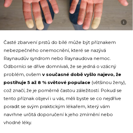
i
Časté zbarvení prstů do bílé může být příznakem
nebezpečného onemocnění, které se nazývá
Raynaudův syndrom nebo Raynaudova nemoc.
Odborníci se dříve domnívali, že se jedná o vzácný
problém, ovšem
v současné době vyšlo najevo, že
postihuje 5 až 8 % světové populace
(většinou ženy),
což značí, že je poměrně častou záležitostí. Pokud se
tento příznak objeví i u vás, měli byste se co nejdříve
poradit se svým praktickým lékařem, který vám
navrhne určitá doporučení k jeho zmírnění nebo
vhodné léky.