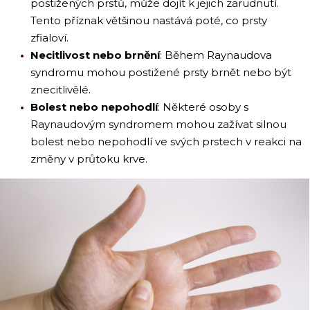
postižených prstů, může dojít k jejich zarudnutí.
Tento příznak většinou nastává poté, co prsty
zfialoví.
Necitlivost nebo brnění
: Během Raynaudova
syndromu mohou postižené prsty brnět nebo být
znecitlivělé.
Bolest nebo nepohodlí
: Některé osoby s
Raynaudovým syndromem mohou zažívat silnou
bolest nebo nepohodlí ve svých prstech v reakci na
změny v průtoku krve.