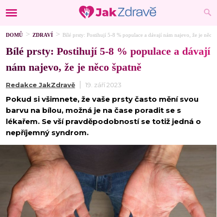
DOMŮ
ZDRAVÍ
Bílé prsty: Postihují 5-8 % populace a dávají nám najevo, že je něco 
Bílé prsty: Postihují 5-8 % populace a dávají
nám najevo, že je něco špatně
Redakce JakZdravě
19. září 2023
Pokud si všimnete, že vaše prsty často mění svou
barvu na bílou, možná je na čase poradit se s
lékařem. Se vší pravděpodobností se totiž jedná o
nepříjemný syndrom.