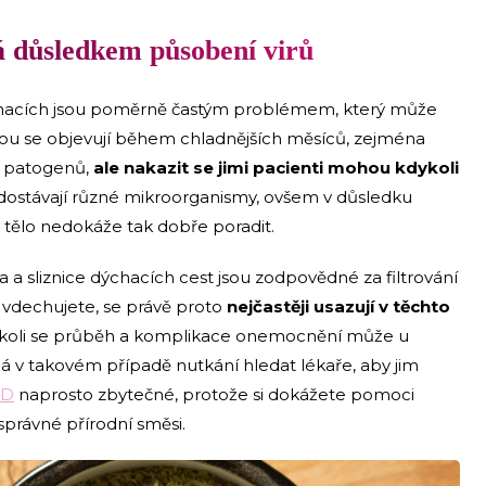
vá důsledkem působení virů
chacích jsou poměrně častým problémem, který může
nou se objevují během chladnějších měsíců, zejména
í patogenů,
ale nakazit se jimi pacienti mohou kdykoli
e dostávají různé mikroorganismy, ovšem v důsledku
 tělo nedokáže tak dobře poradit.
a a sliznice dýchacích cest jsou zodpovědné za filtrování
e vdechujete, se právě proto
nejčastěji usazují v těchto
čkoli se průběh a komplikace onemocnění může u
 má v takovém případě nutkání hledat lékaře, aby jim
D
naprosto zbytečné, protože si dokážete pomoci
právné přírodní směsi.