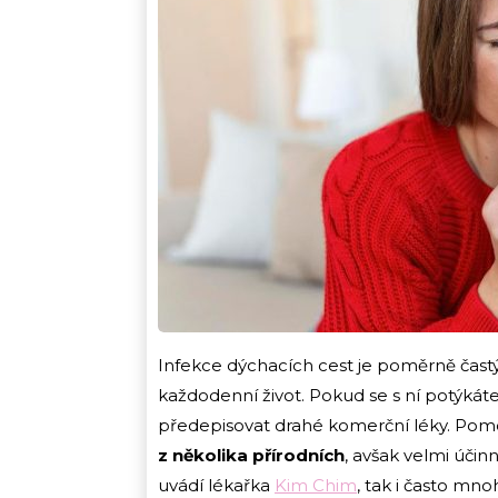
Infekce dýchacích cest je poměrně čast
každodenní život. Pokud se s ní potýkáte 
předepisovat drahé komerční léky. Pom
z několika přírodních
, avšak velmi účin
uvádí lékařka
Kim Chim
, tak i často mno