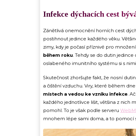
Infekce dýchacích cest bý
Zánětlivá onemocnění horních cest dý
postihnout jedince každého věku. Větši
zimy, kdy je počasí příznivé pro množen
během roku
. Tehdy se do dutin jedinc
oslabeného imunitního systému si s nimi
Skutečnost zhoršujte fakt, že nosní dutin
a čištění vzduchu. Viry, které během dn
místech a vedou ke vzniku infekce
. A
každého jednotlivce lišit, většina z nich
pomohl. To je však podle serveru
WebM
mnohem lépe sami doma, a to pomocí s