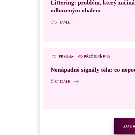
Littering: problém, který začín
odhozeným obalem
ČÍST DÁLE
PR články
|
PŘEČTENÍ:
8466
Nenápadné signály těla: co nepo
ČÍST DÁLE
ZOBR