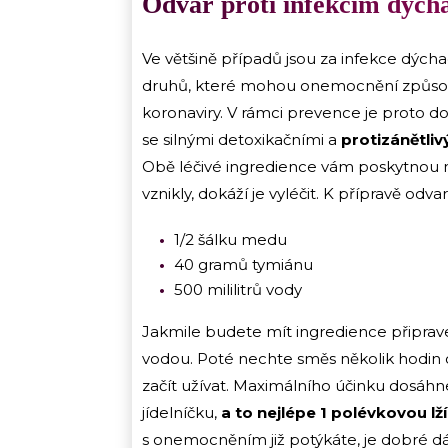
Odvar proti infekcím dých
Ve většině případů jsou za infekce dýcha
druhů, které mohou onemocnění způsobit,
koronaviry. V rámci prevence je proto d
se silnými detoxikačními a
protizánětliv
Obě léčivé ingredience vám poskytnou 
vznikly, dokáží je vyléčit. K přípravě od
1/2 šálku medu
40 gramů tymiánu
500 mililitrů vody
Jakmile budete mít ingredience připrave
vodou. Poté nechte směs několik hodin 
začít užívat. Maximálního účinku dosáh
jídelníčku,
a to nejlépe 1 polévkovou lž
s onemocněním již potýkáte, je dobré dá