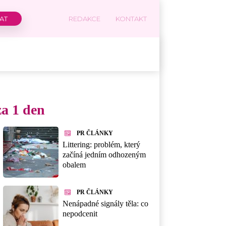
REDAKCE
KONTAKT
za 1 den
PR ČLÁNKY
Littering: problém, který
začíná jedním odhozeným
obalem
PR ČLÁNKY
Nenápadné signály těla: co
nepodcenit