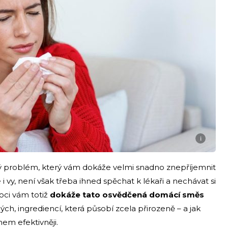
i
ý problém, který vám dokáže velmi snadno znepříjemnit
i vy, není však třeba ihned spěchat k lékaři a nechávat si
oci vám totiž
dokáže tato osvědčená domácí směs
ných, ingrediencí, která působí zcela přirozeně – a jak
hem efektivněji.