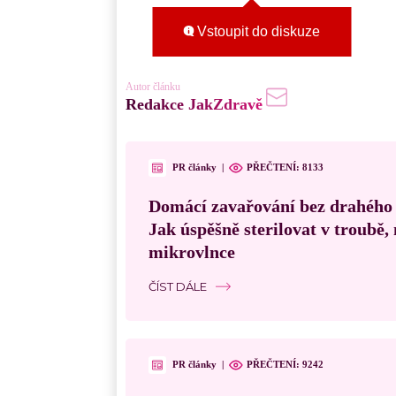
Vstoupit do diskuze
Autor článku
Redakce JakZdravě
PR články
|
PŘEČTENÍ:
8133
Domácí zavařování bez drahého
Jak úspěšně sterilovat v troubě
mikrovlnce
ČÍST DÁLE
PR články
|
PŘEČTENÍ:
9242