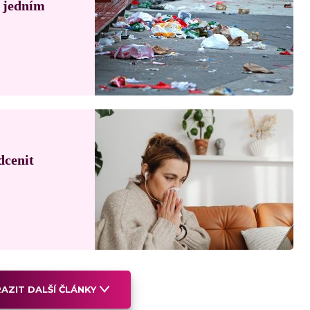
á jedním
dcenit
AZIT DALŠÍ ČLÁNKY