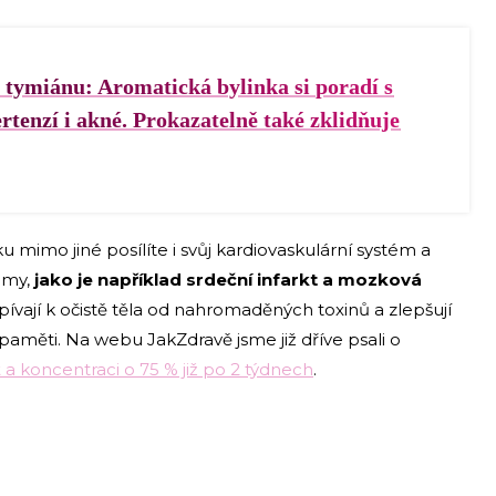
 tymiánu: Aromatická bylinka si poradí s
rtenzí i akné. Prokazatelně také zklidňuje
u mimo jiné posílíte i svůj kardiovaskulární systém a
émy,
jako je například srdeční infarkt a mozková
spívají k očistě těla od nahromaděných toxinů a zlepšují
aměti. Na webu JakZdravě jsme již dříve psali o
a koncentraci o 75 % již po 2 týdnech
.