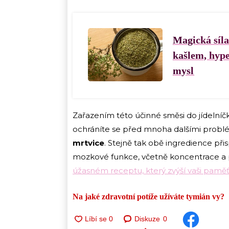
Magická síla
kašlem, hype
mysl
Zařazením této účinné směsi do jídelníčk
ochráníte se před mnoha dalšími probl
mrtvice
. Stejně tak obě ingredience při
mozkové funkce, včetně koncentrace a p
úžasném receptu, který zvýší vaši paměť 
Na jaké zdravotní potíže užíváte tymián vy?
Diskuze
0