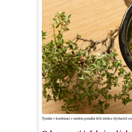
Tymián v kombinaci s medem pomáhá léčit infekce dýchacích ces