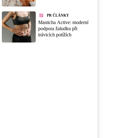
PR ČLÁNKY
Masticha Active: moderní
podpora žaludku při
trávicích potížích