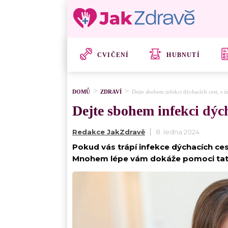
CVIČENÍ
HUBNUTÍ
DOMŮ
ZDRAVÍ
Dejte sbohem infekci dýchacích cest, s 
Dejte sbohem infekci dých
Redakce JakZdravě
8. ledna 2024
Pokud vás trápí infekce dýchacích ces
Mnohem lépe vám dokáže pomoci tat