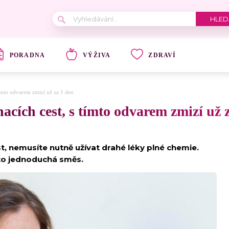
PORADNA
VÝŽIVA
ZDRAVÍ
tímto odvarem zmizí už za 1 den
acích cest, s tímto odvarem zmizí už 
t, nemusíte nutně užívat drahé léky plné chemie.
o jednoduchá směs.