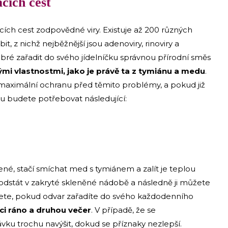
acích cest
cích cest zodpovědné viry. Existuje až 200 různých
 z nichž nejběžnější jsou adenoviry, rinoviry a
obré zařadit do svého jídelníčku správnou přírodní směs
ými vlastnostmi, jako je právě ta z tymiánu a medu
.
maximální ochranu před těmito problémy, a pokud již
varu budete potřebovat následující:
né, stačí smíchat med s tymiánem a zalít je teplou
odstát v zakryté skleněné nádobě a následně ji můžete
nete, pokud odvar zařadíte do svého každodenního
íci ráno a druhou večer
. V případě, že se
vku trochu navýšit, dokud se příznaky nezlepší.