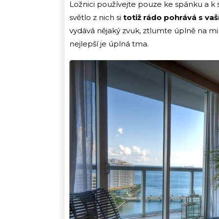
Ložnici používejte pouze ke spánku a k se
světlo z nich si
totiž rádo pohrává s vaš
vydává nějaký zvuk, ztlumte úplně na m
nejlepší je úplná tma.