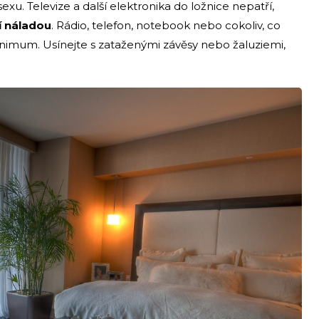
xu. Televize a další elektronika do ložnice nepatří,
í náladou
. Rádio, telefon, notebook nebo cokoliv, co
inimum. Usínejte s zataženými závěsy nebo žaluziemi,