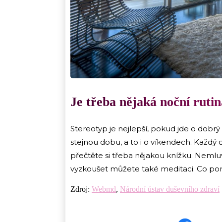
Je třeba nějaká noční rutin
Stereotyp je nejlepší, pokud jde o dobr
stejnou dobu, a to i o víkendech. Každý 
přečtěte si třeba nějakou knížku. Nemluv
vyzkoušet můžete také meditaci. Co p
Zdroj:
Webmd
,
Národní ústav duševního zdraví