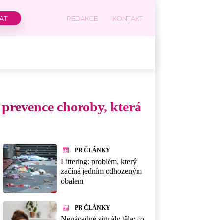
REDAKCE
KONTAKT
o prevence choroby, která
PR ČLÁNKY
Littering: problém, který
začíná jedním odhozeným
obalem
PR ČLÁNKY
Nenápadné signály těla: co