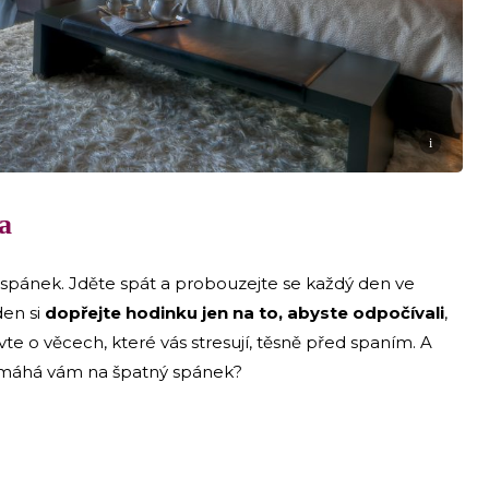
i
a
ý spánek. Jděte spát a probouzejte se každý den ve
den si
dopřejte hodinku jen na to, abyste odpočívali
,
te o věcech, které vás stresují, těsně před spaním. A
omáhá vám na špatný spánek?