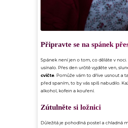
Připravte se na spánek pře
Spánek není jen o tom, co děláte v noci. 
usínalo. Přes den určitě vyjděte ven, slune
cvičte
. Pomůže vám to dříve usnout a ta
před spaním, to by vás spíš nabudilo. K
alkohol, kofein a kouření.
Zútulněte si ložnici
Důležitá je pohodlná postel a chladná m