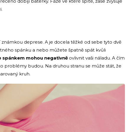
ečeno dobíjí baterky. Fáze ve které spíte, zase zvyšuje
i.
 známkou deprese. A je docela těžké od sebe tyto dvě
patného spánku a nebo můžete špatně spát kvůli
e spánkem mohou negativně
ovlivnit vaši náladu. A čím
tyto problémy budou. Na druhou stranu se může stát, že
čarovaný kruh.