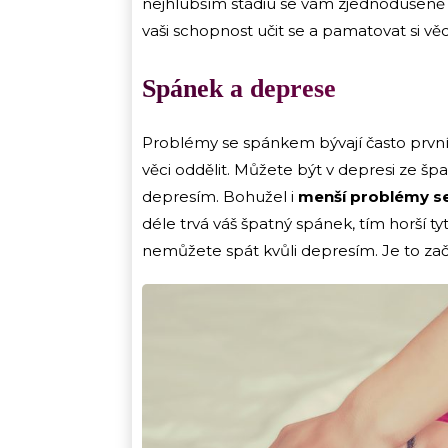
nejhlubším stádiu se vám zjednodušeně ř
vaši schopnost učit se a pamatovat si věc
Spánek a deprese
Problémy se spánkem bývají často první
věci oddělit. Můžete být v depresi ze š
depresím. Bohužel i
menší problémy s
déle trvá váš špatný spánek, tím horší 
nemůžete spát kvůli depresím. Je to za