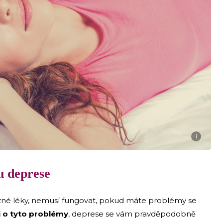
i
u deprese
ůzné léky, nemusí fungovat, pokud máte problémy se
i o tyto problémy
, deprese se vám pravděpodobně