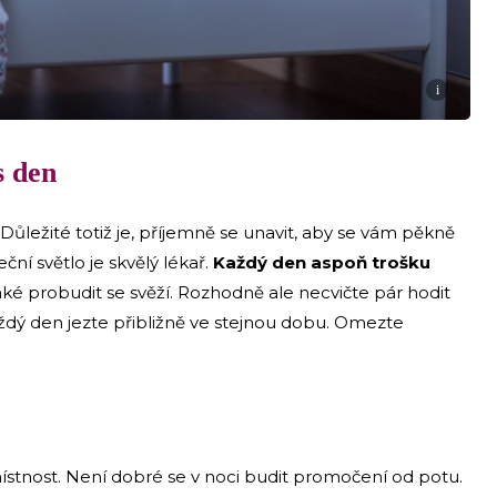
i
s den
Důležité totiž je, příjemně se unavit, aby se vám pěkně
ční světlo je skvělý lékař.
Každý den aspoň trošku
ké probudit se svěží. Rozhodně ale necvičte pár hodit
aždý den jezte přibližně ve stejnou dobu. Omezte
ístnost. Není dobré se v noci budit promočení od potu.