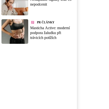
nepodcenit
PR ČLÁNKY
Masticha Active: moderní
podpora žaludku při
trávicích potížích