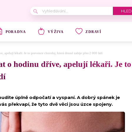
PORADNA
VÝŽIVA
ZDRAVÍ
, apelují lékaři. Je to prevence choroby, která denně zabije přes 2 000 lidí
 o hodinu dříve, apelují lékaři. Je t
dí
obudíte úplně odpočatí a vyspaní. A dobrý spánek je
vás překvapí, že tyto dvě věci jsou úzce spojeny.