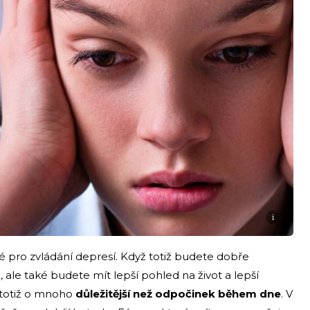
i
é pro zvládání depresí. Když totiž budete dobře
 ale také budete mít lepší pohled na život a lepší
 totiž o mnoho
důležitější než odpočinek během dne
. V