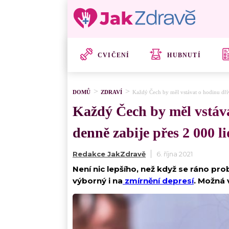
CVIČENÍ
HUBNUTÍ
DOMŮ
ZDRAVÍ
Každý Čech by měl vstávat o hodinu dříve
Každý Čech by měl vstávat
denně zabije přes 2 000 li
Redakce JakZdravě
6. října 2021
Není nic lepšího, než když se ráno pr
výborný i na
zmírnění depresí
. Možná 