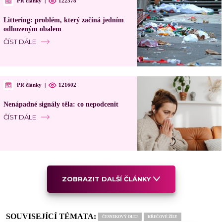
PR články
|
122378
Littering: problém, který začíná jedním
odhozeným obalem
ČÍST DÁLE
PR články
|
121602
Nenápadné signály těla: co nepodcenit
ČÍST DÁLE
ZOBRAZIT DALŠÍ ČLÁNKY
SOUVISEJÍCÍ TÉMATA:
ČESNEKOVÝ OLEJ
KŘEČOVÉ ŽÍLY