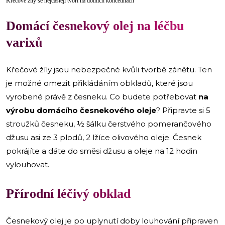
Křečové žíly se nejčastěji tvoří na dolních končetinách
Domácí česnekový olej na léčbu
varixů
Křečové žíly jsou nebezpečné kvůli tvorbě zánětu. Ten
je možné omezit přikládáním obkladů, které jsou
vyrobené právě z česneku. Co budete potřebovat
na
výrobu domácího česnekového oleje
? Připravte si 5
stroužků česneku, ½ šálku čerstvého pomerančového
džusu asi ze 3 plodů, 2 lžíce olivového oleje. Česnek
pokrájíte a dáte do směsi džusu a oleje na 12 hodin
vylouhovat.
Přírodní léčivý obklad
Česnekový olej je po uplynutí doby louhování připraven