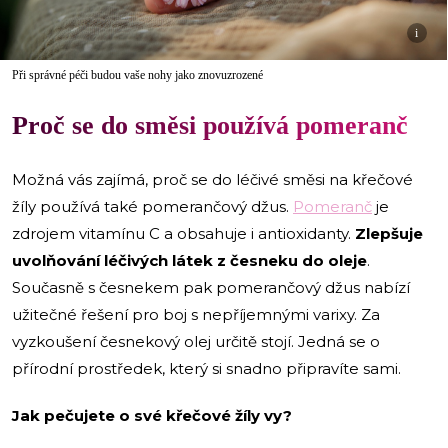
i
Při správné péči budou vaše nohy jako znovuzrozené
Proč se do směsi používá pomeranč
Možná vás zajímá, proč se do léčivé směsi na křečové
žíly používá také pomerančový džus.
Pomeranč
je
zdrojem vitamínu C a obsahuje i antioxidanty.
Zlepšuje
uvolňování léčivých látek z česneku do oleje
.
Současně s česnekem pak pomerančový džus nabízí
užitečné řešení pro boj s nepříjemnými varixy. Za
vyzkoušení česnekový olej určitě stojí. Jedná se o
přírodní prostředek, který si snadno připravíte sami.
Jak pečujete o své křečové žíly vy?