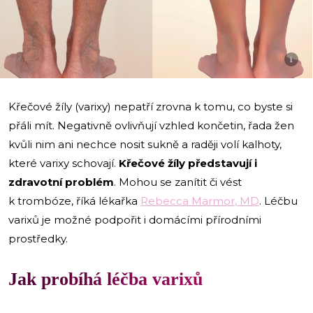
i
Křečové žíly (varixy) nepatří zrovna k tomu, co byste si
přáli mít. Negativně ovlivňují vzhled končetin, řada žen
kvůli nim ani nechce nosit sukně a raději volí kalhoty,
které varixy schovají.
Křečové žíly představují i
zdravotní problém
. Mohou se zanítit či vést
k trombóze, říká lékařka
Rebecca Marmor, MD
. Léčbu
varixů je možné podpořit i domácími přírodními
prostředky.
Jak probíhá léčba varixů