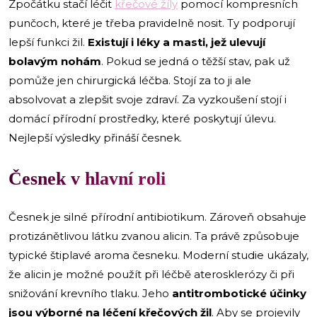
Zpočátku stačí léčit
křečové žíly
pomocí kompresních
punčoch, které je třeba pravidelně nosit. Ty podporují
lepší funkci žil.
Existují i léky a masti, jež ulevují
bolavým nohám
. Pokud se jedná o těžší stav, pak už
pomůže jen chirurgická léčba. Stojí za to ji ale
absolvovat a zlepšit svoje zdraví. Za vyzkoušení stojí i
domácí přírodní prostředky, které poskytují úlevu.
Nejlepší výsledky přináší česnek.
Česnek v hlavní roli
Česnek je silné přírodní antibiotikum. Zároveň obsahuje
protizánětlivou látku zvanou alicin. Ta právě způsobuje
typické štiplavé aroma česneku. Moderní studie ukázaly,
že alicin je možné použít při léčbě aterosklerózy či při
snižování krevního tlaku. Jeho
antitrombotické účinky
jsou výborné na léčení křečových žil
. Aby se projevily