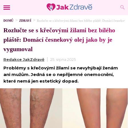
DOMŮ
ZDRAVÍ
Rozlučte se s křečovými žilami bez bílého pláště: Domácí česnekový
Rozlučte se s křečovými žilami bez bílého
pláště: Domácí česnekový olej jako by je
vygumoval
Redakce JakZdravě
25. srpna 2025
Problémy s křečovými žilami se nevyhýbají ženám
ani mužům. Jedná se o nepříjemné onemocnění,
které nemá jen estetický dopad.