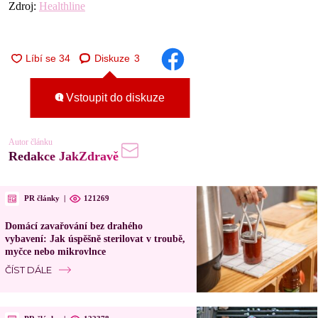
Zdroj:
Healthline
Diskuze
3
Vstoupit do diskuze
Autor článku
Redakce JakZdravě
PR články
|
121269
Domácí zavařování bez drahého
vybavení: Jak úspěšně sterilovat v troubě,
myčce nebo mikrovlnce
ČÍST DÁLE