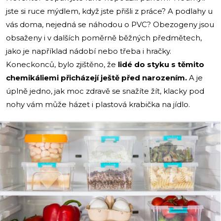
jste si ruce mýdlem, když jste přišli z práce? A podlahy u
vás doma, nejedná se náhodou o PVC? Obezogeny jsou
obsaženy i v dalších poměrně běžných předmětech,
jako je například nádobí nebo třeba i hračky.
Koneckonců, bylo zjištěno, že
lidé do styku s těmito
chemikáliemi přicházejí ještě před narozením.
A je
úplně jedno, jak moc zdravě se snažíte žít, klacky pod
nohy vám může házet i plastová krabička na jídlo.