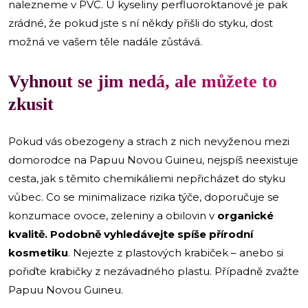
nalezneme v PVC. U kyseliny perfluoroktanové je pak
zrádné, že pokud jste s ní někdy přišli do styku, dost
možná ve vašem těle nadále zůstává.
Vyhnout se jim nedá, ale můžete to
zkusit
Pokud vás obezogeny a strach z nich nevyženou mezi
domorodce na Papuu Novou Guineu, nejspíš neexistuje
cesta, jak s těmito chemikáliemi nepřicházet do styku
vůbec. Co se minimalizace rizika týče, doporučuje se
konzumace ovoce, zeleniny a obilovin v
organické
kvalitě. Podobně vyhledávejte spíše přírodní
kosmetiku
. Nejezte z plastových krabiček –⁠ anebo si
pořiďte krabičky z nezávadného plastu. Případně zvažte
Papuu Novou Guineu.