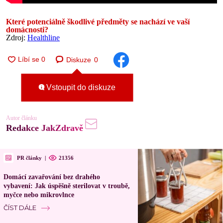
Které potenciálně škodlivé předměty se nachází ve vaší
domácnosti?
Zdroj:
Healthline
Diskuze
0
Vstoupit do diskuze
Autor článku
Redakce JakZdravě
PR články
|
21356
Domácí zavařování bez drahého
vybavení: Jak úspěšně sterilovat v troubě,
myčce nebo mikrovlnce
ČÍST DÁLE