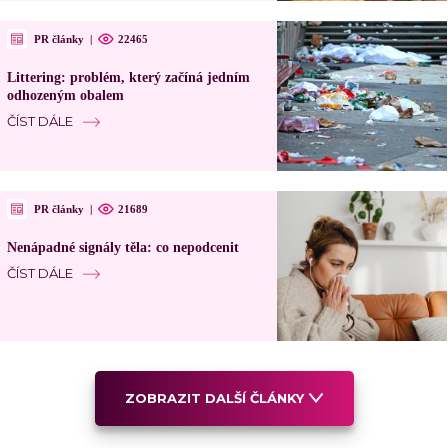
PR články
|
22465
Littering: problém, který začíná jedním
odhozeným obalem
ČÍST DÁLE
PR články
|
21689
Nenápadné signály těla: co nepodcenit
ČÍST DÁLE
ZOBRAZIT DALŠÍ ČLÁNKY