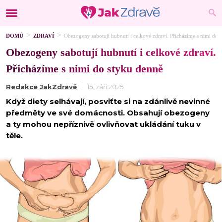
DOMŮ
ZDRAVÍ
Obezogeny sabotují hubnutí i celkové zdraví. Přicházíme s nimi do 
Obezogeny sabotují hubnutí i celkové zdraví.
Přicházíme s nimi do styku denně
Redakce JakZdravě
15. září 2025
Když diety selhávají, posviťte si na zdánlivě nevinné
předměty ve své domácnosti. Obsahují obezogeny
a ty mohou nepříznivě ovlivňovat ukládání tuku v
těle.