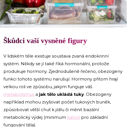
i
Škůdci vaší vysněné figury
V lidském těle existuje soustava zvaná endokrinní
systém. Někdy se jí také říká hormonální, protože
produkuje hormony. Zjednodušeně řečeno, obezogeny
funkci tohoto systému narušují. Hormony přitom hrají
velkou roli ve způsobu, jakým funguje váš
metabolismus
a
jak tělo ukládá tuky
. Obezogeny
například mohou zvyšovat počet tukových buněk,
způsobovat větší chuť k jídlu či měnit bazální
metabolický výdej (minimum
kalorií
pro základní
fungování těla).