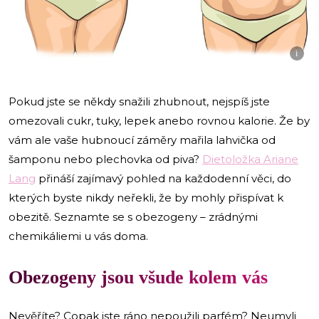
i
Pokud jste se někdy snažili zhubnout, nejspíš jste
omezovali cukr, tuky, lepek anebo rovnou kalorie. Že by
vám ale vaše hubnoucí záměry mařila lahvička od
šamponu nebo plechovka od piva?
Dietoložka Ariane
Lang
přináší zajímavý pohled na každodenní věci, do
kterých byste nikdy neřekli, že by mohly přispívat k
obezitě. Seznamte se s obezogeny –⁠ zrádnými
chemikáliemi u vás doma.
Obezogeny jsou všude kolem vás
Nevěříte? Copak jste ráno nepoužili parfém? Neumyli