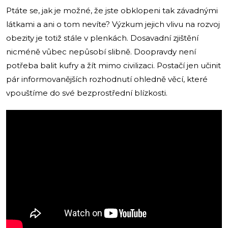
Ptáte se, jak je možné, že jste obklopeni tak závadnými
látkami a ani o tom nevíte? Výzkum jejich vlivu na rozvoj
obezity je totiž stále v plenkách. Dosavadní zjištění
nicméně vůbec nepůsobí slibně. Doopravdy není
potřeba balit kufry a žít mimo civilizaci. Postačí jen učinit
pár informovanějších rozhodnutí ohledně věcí, které
vpouštíme do své bezprostřední blízkosti.