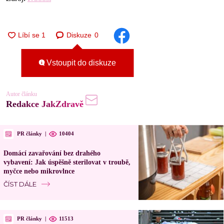
Diskuze
0
Vstoupit do diskuze
Autor článku
Redakce JakZdravě
PR články
|
10404
Domácí zavařování bez drahého
vybavení: Jak úspěšně sterilovat v troubě,
myčce nebo mikrovlnce
ČÍST DÁLE
PR články
|
11513