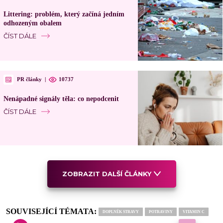
Littering: problém, který začíná jedním
odhozeným obalem
ČÍST DÁLE
PR články
|
10737
Nenápadné signály těla: co nepodcenit
ČÍST DÁLE
ZOBRAZIT DALŠÍ ČLÁNKY
SOUVISEJÍCÍ TÉMATA:
DOPLNĚK STRAVY
POTRAVINY
VITAMIN C