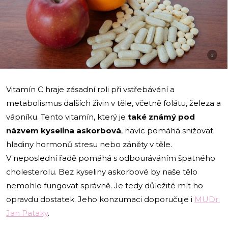
i
Vitamín C hraje zásadní roli při vstřebávání a
metabolismus dalších živin v těle, včetně folátu, železa a
vápníku. Tento vitamín, který je
také známý pod
názvem kyselina askorbová
, navíc pomáhá snižovat
hladiny hormonů stresu nebo záněty v těle.
V neposlední řadě pomáhá s odbouráváním špatného
cholesterolu. Bez kyseliny askorbové by naše tělo
nemohlo fungovat správně. Je tedy důležité mít ho
opravdu dostatek. Jeho konzumaci doporučuje i
MUDr.
Jan Pataky
.