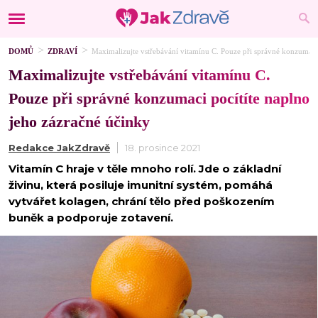
DOMŮ
ZDRAVÍ
Maximalizujte vstřebávání vitamínu C. Pouze při správné konzumaci 
Maximalizujte vstřebávání vitamínu C.
Pouze při správné konzumaci pocítíte naplno
jeho zázračné účinky
Redakce JakZdravě
18. prosince 2021
Vitamín C hraje v těle mnoho rolí. Jde o základní
živinu, která posiluje imunitní systém, pomáhá
vytvářet kolagen, chrání tělo před poškozením
buněk a podporuje zotavení.