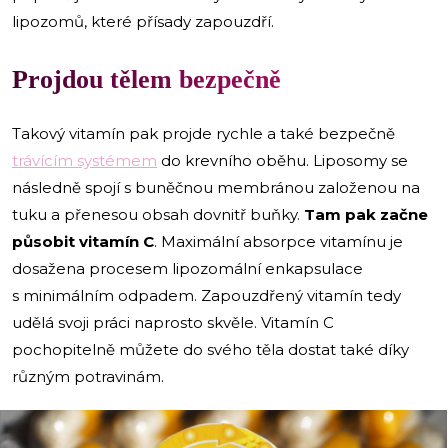
lipozomů, které přísady zapouzdří.
Projdou tělem bezpečně
Takový vitamín pak projde rychle a také bezpečně
trávícím systémem
do krevního oběhu. Liposomy se
následně spojí s buněčnou membránou založenou na
tuku a přenesou obsah dovnitř buňky.
Tam pak začne
působit vitamín C
. Maximální absorpce vitamínu je
dosažena procesem lipozomální enkapsulace
s minimálním odpadem. Zapouzdřený vitamín tedy
udělá svoji práci naprosto skvěle. Vitamín C
pochopitelně můžete do svého těla dostat také díky
různým potravinám.