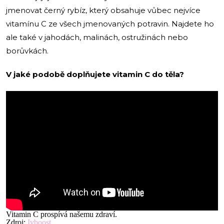
jmenovat černý rybíz, který obsahuje vůbec nejvíce
vitamínu C ze všech jmenovaných potravin. Najdete ho
ale také v jahodách, malinách, ostružinách nebo
borůvkách.
V jaké podobě doplňujete vitamin C do těla?
Vitamin C prospívá našemu zdraví.
Zdroj:
Ivboost