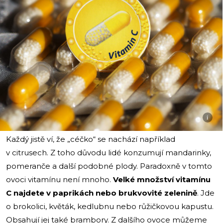
i
Každý jistě ví, že „céčko“ se nachází například
v citrusech. Z toho důvodu lidé konzumují mandarinky,
pomeranče a další podobné plody. Paradoxně v tomto
ovoci vitamínu není mnoho.
Velké množství vitamínu
C najdete v paprikách nebo brukvovité zelenině
. Jde
o brokolici, květák, kedlubnu nebo růžičkovou kapustu.
Obsahují jej také brambory. Z dalšího ovoce můžeme