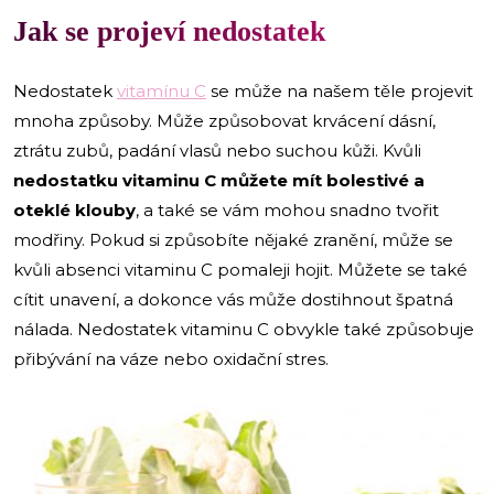
Jak se projeví nedostatek
Nedostatek
vitamínu C
se může na našem těle projevit
mnoha způsoby. Může způsobovat krvácení dásní,
ztrátu zubů, padání vlasů nebo suchou kůži. Kvůli
nedostatku vitaminu C můžete mít bolestivé a
oteklé klouby
, a také se vám mohou snadno tvořit
modřiny. Pokud si způsobíte nějaké zranění, může se
kvůli absenci vitaminu C pomaleji hojit. Můžete se také
cítit unavení, a dokonce vás může dostihnout špatná
nálada. Nedostatek vitaminu C obvykle také způsobuje
přibývání na váze nebo oxidační stres.