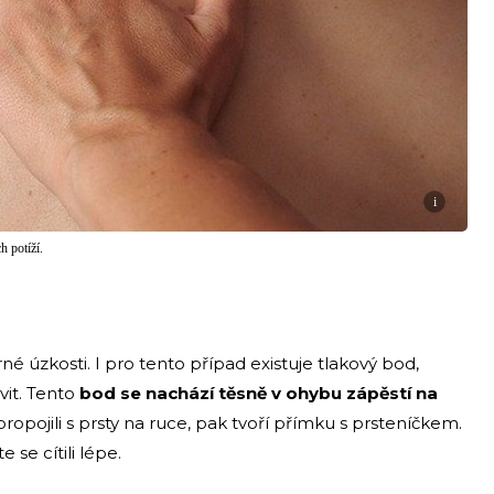
i
h potíží.
é úzkosti. I pro tento případ existuje tlakový bod,
vit. Tento
bod se nachází těsně v ohybu zápěstí na
pojili s prsty na ruce, pak tvoří přímku s prsteníčkem.
 se cítili lépe.