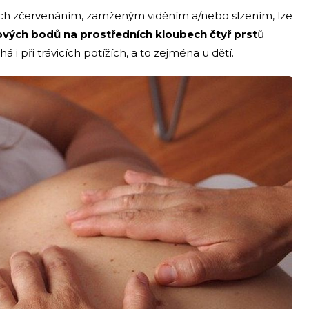
ejich zčervenáním, zamženým viděním a/nebo slzením, lze
ových bodů na prostředních kloubech čtyř prst
ů
i při trávicích potížích, a to zejména u dětí.