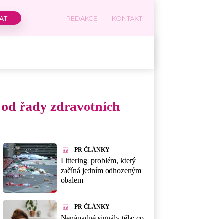
REDAKCE
KONTAKT
 od řady zdravotních
PR ČLÁNKY
Littering: problém, který
začíná jedním odhozeným
obalem
PR ČLÁNKY
Nenápadné signály těla: co