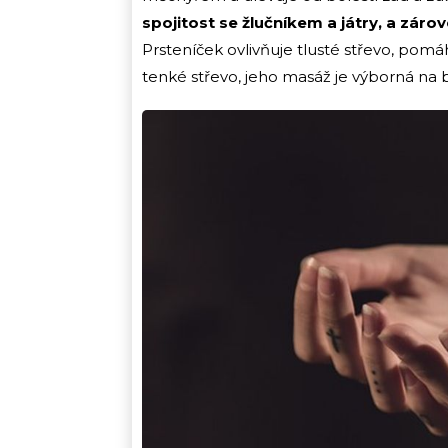
spojitost se žlučníkem a játry, a záro
Prsteníček ovlivňuje tlusté střevo, pomá
tenké střevo, jeho masáž je výborná na b