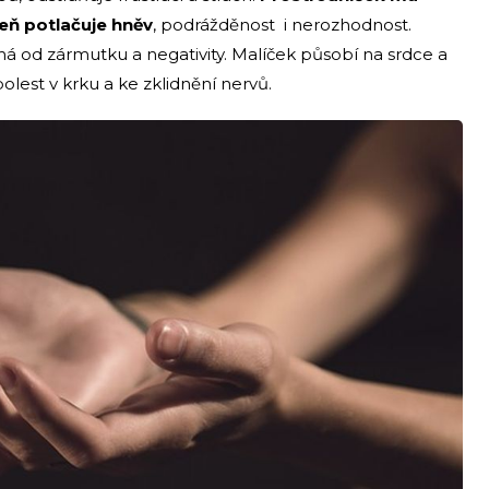
veň potlačuje hněv
, podrážděnost i nerozhodnost.
há od zármutku a negativity. Malíček působí na srdce a
olest v krku a ke zklidnění nervů.