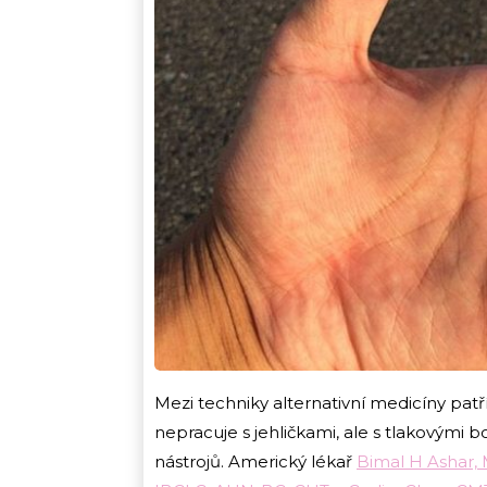
Mezi techniky alternativní medicíny patř
nepracuje s jehličkami, ale s tlakovými 
nástrojů. Americký lékař
Bimal H Ashar,