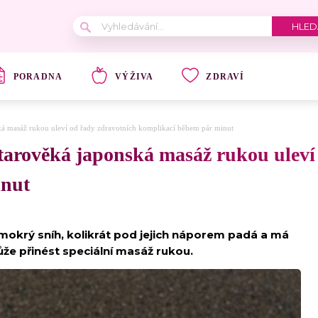
PORADNA
VÝŽIVA
ZDRAVÍ
ská masáž rukou uleví od řady zdravotních komplikací během pár minut
tarověká japonská masáž rukou uleví
inut
 mokrý sníh, kolikrát pod jejich náporem padá a má
ůže přinést speciální masáž rukou.