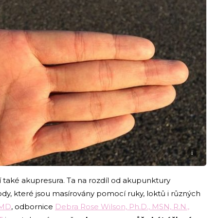
i
í také akupresura. Ta na rozdíl od akupunktury
body, které jsou masírovány pomocí ruky, loktů i různých
 MD
, odbornice
Debra Rose Wilson, Ph.D., MSN, R.N.,