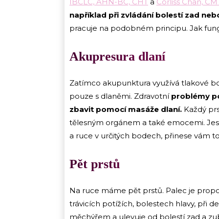
IBCLC, AHN-BC, CHT
a
Corliss Chan, CM
například při zvládání bolestí zad neb
pracuje na podobném principu. Jak fun
Akupresura dlaní
Zatímco akupunktura využívá tlakové body
pouze s dlaněmi. Zdravotní
problémy po
zbavit pomocí masáže dlaní.
Každý prs
tělesným orgánem a také emocemi. Jestl
a ruce v určitých bodech, přinese vám t
Pět prstů
Na ruce máme pět prstů. Palec je propo
trávicích potížích, bolestech hlavy, při
měchýřem a ulevuje od bolestí zad a zubů