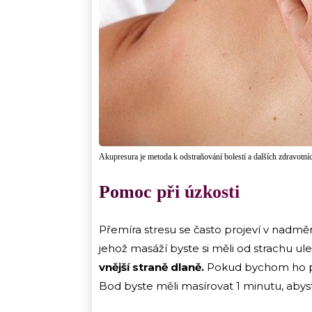
Akupresura je metoda k odstraňování bolestí a dalších zdravotníc
Pomoc při úzkosti
Přemíra stresu se často projeví v nadměrn
jehož masáží byste si měli od strachu ule
vnější straně dlaně.
Pokud bychom ho pro
Bod byste měli masírovat 1 minutu, abyste