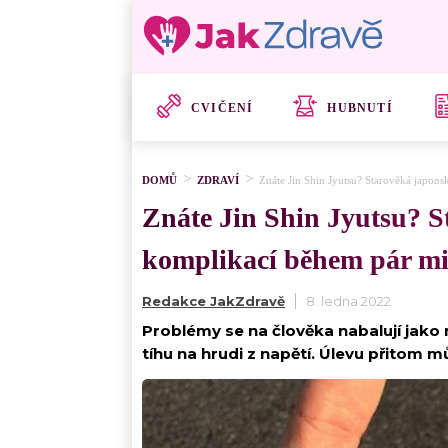
CVIČENÍ
HUBNUTÍ
DOMŮ
ZDRAVÍ
Znáte Jin Shin Jyutsu? Starověká japon
Znáte Jin Shin Jyutsu? S
komplikací během pár m
Redakce JakZdravě
8. ledna 2022
Problémy se na člověka nabalují jako
tíhu na hrudi z napětí. Úlevu přitom m