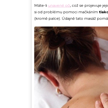
Máte-li
unavené oči
, což se projevuje j
si od problému pomoci mačkáním
tlak
(kromě palce). Údajně tato masáž pomáhá 