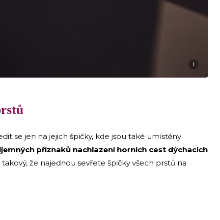
i
rstů
it se jen na jejich špičky, kde jsou také umístěny
íjemných příznaků nachlazení horních cest dýchacích
je takový, že najednou sevřete špičky všech prstů na