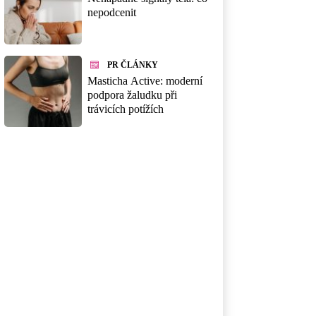
nepodcenit
PR ČLÁNKY
Masticha Active: moderní
podpora žaludku při
trávicích potížích