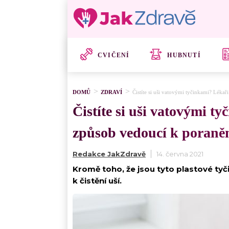
CVIČENÍ
HUBNUTÍ
DOMŮ
ZDRAVÍ
Čistíte si uši vatovými tyčinkami? Lékař
Čistíte si uši vatovými ty
způsob vedoucí k poraněn
Redakce JakZdravě
14. června 2021
Kromě toho, že jsou tyto plastové ty
k čistění uší.