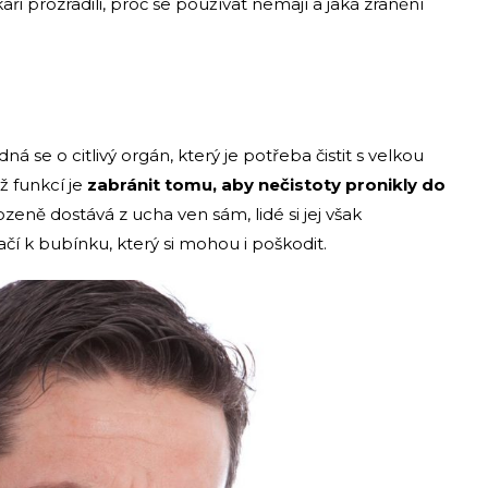
i prozradili, proč se používat nemají a jaká zranění
 se o citlivý orgán, který je potřeba čistit s velkou
ž funkcí je
zabránit tomu, aby nečistoty pronikly do
ozeně dostává z ucha ven sám, lidé si jej však
čí k bubínku, který si mohou i poškodit.