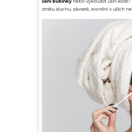
ušní bubínky
nebo vykloubit ušní kosti?
ztrátu sluchu, závratě, zvonění v uších n