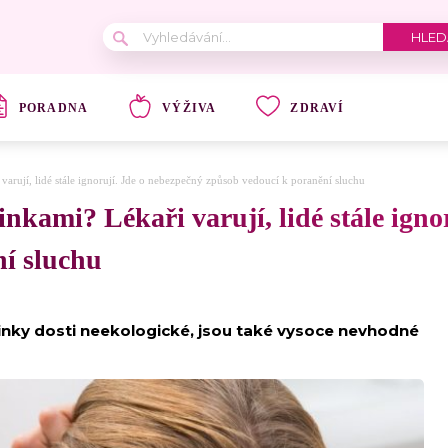
PORADNA
VÝŽIVA
ZDRAVÍ
i varují, lidé stále ignorují. Jde o nebezpečný způsob vedoucí k poranění sluchu
činkami? Lékaři varují, lidé stále ign
í sluchu
činky dosti neekologické, jsou také vysoce nevhodné