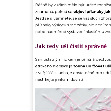
Běžně by v uších mělo být určité množstv
znamená, pokud se
objeví příznaky jak
Jestliže si všimnete, že se váš sluch zhor
příznaky výskytu sirné zátky, ale není to
nebo nadměrné vystavení hlasitému zvu
Jak tedy uši čistit správně
Samostatným rizikem je přílišná pečlivost 
etického hlediska je
touha udržovat uši
z vnější části ucha je dostatečné pro udr
nestrkejte ji nikam dovnitř.