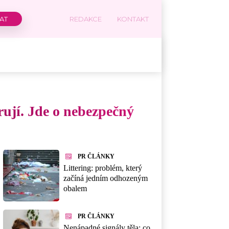
REDAKCE
KONTAKT
orují. Jde o nebezpečný
PR ČLÁNKY
Littering: problém, který
začíná jedním odhozeným
obalem
PR ČLÁNKY
Nenápadné signály těla: co