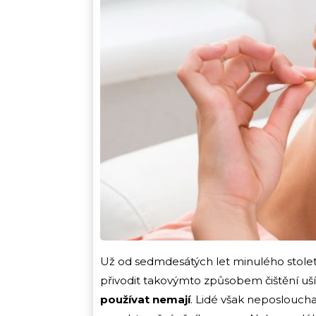
Už od sedmdesátých let minulého století 
přivodit takovýmto způsobem čištění uší
používat nemají
. Lidé však neposlouchají