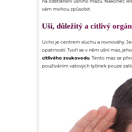
na odstranění ušního mazu. Nakonec lékař
vám mohou způsobit.
Uši, důležitý a citlivý orgán
Ucho je centrem sluchu a rovnováhy. Jedná
opatrností. Tvoří se v něm ušní maz, jeho
citlivého zvukovodu
. Tento maz se přir
používáním vatových tyčinek pouze zatla