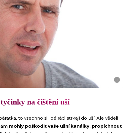
i
tyčinky na čištění uší
rátka, to všechno si lidé rádi strkají do uší. Ale věděli
 vám
mohly poškodit vaše ušní kanálky, propíchnout