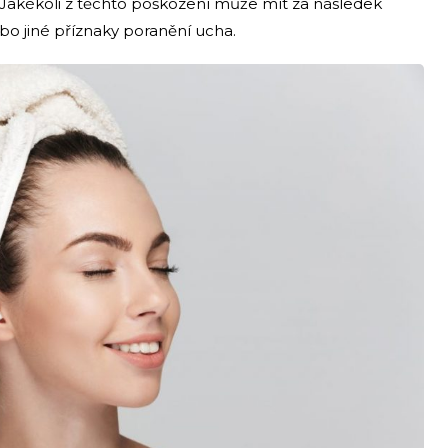
 Jakékoli z těchto poškození může mít za následek
ebo jiné příznaky poranění ucha.