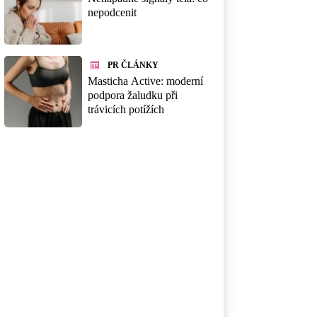
nepodcenit
PR ČLÁNKY
Masticha Active: moderní
podpora žaludku při
trávicích potížích