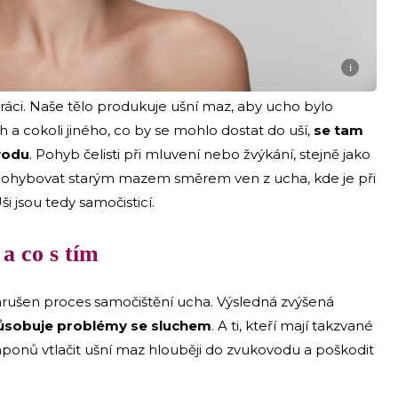
i
práci. Naše tělo produkuje ušní maz, aby ucho bylo
 a cokoli jiného, ​​co by se mohlo dostat do uší,
se tam
vodu
. Pohyb čelisti při mluvení nebo žvýkání, stejně jako
hybovat starým mazem směrem ven z ucha, kde je při
 jsou tedy samočisticí.
a co s tím
je narušen proces samočištění ucha. Výsledná zvýšená
ůsobuje problémy se sluchem
. A ti, kteří mají takzvané
onů vtlačit ušní maz hlouběji do zvukovodu a poškodit