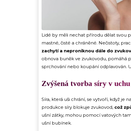
Lidé by měli nechat přírodu dělat svou 
mastné, čisté a chráněné. Nečistoty, prach
zachytí a neproniknou dále do zvuko
obnova buněk ve zvukovodu, pomáhá po
sprchování nebo koupání odplavován. Uši
Zvýšená tvorba síry v uchu 
Síra, která uši chrání, se vytvoří, když 
produkce síry blokuje zvukovod,
což zp
ušní zátky, mohou pomocí vatových tamp
ušní bubínek.