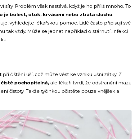
í síry. Problém však nastává, když je ho příliš mnoho. To
o je bolest, otok, krvácení nebo ztráta sluchu
.
šuje, vyhledejte lékařskou pomoc. Lidé často připisují své
mu tak vždy. Může se jednat například o stárnutí, infekci
ku.
při čištění uší, což může vést ke vzniku ušní zátky. Z
 čisté pochopitelná,
ale lékaři tvrdí, že odstranění mazu
žení čistoty. Takže tyčinkou očistěte pouze vnějšek a