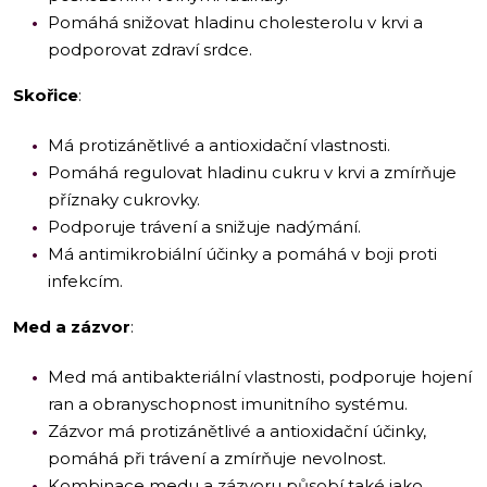
Pomáhá snižovat hladinu cholesterolu v krvi a
podporovat zdraví srdce.
Skořice
:
Má protizánětlivé a antioxidační vlastnosti.
Pomáhá regulovat hladinu cukru v krvi a zmírňuje
příznaky cukrovky.
Podporuje trávení a snižuje nadýmání.
Má antimikrobiální účinky a pomáhá v boji proti
infekcím.
Med a zázvor
:
Med má antibakteriální vlastnosti, podporuje hojení
ran a obranyschopnost imunitního systému.
Zázvor má protizánětlivé a antioxidační účinky,
pomáhá při trávení a zmírňuje nevolnost.
Kombinace medu a zázvoru působí také jako