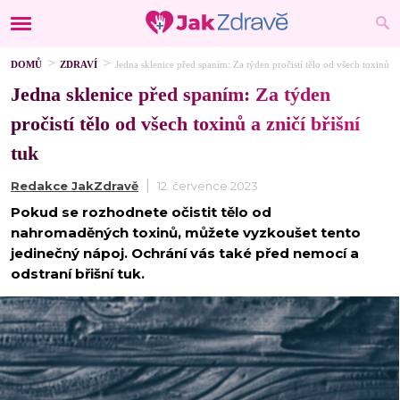
DOMŮ
ZDRAVÍ
Jedna sklenice před spaním: Za týden pročistí tělo od všech toxinů a z
Jedna sklenice před spaním: Za týden
pročistí tělo od všech toxinů a zničí břišní
tuk
Redakce JakZdravě
12. července 2023
Pokud se rozhodnete očistit tělo od
nahromaděných toxinů, můžete vyzkoušet tento
jedinečný nápoj. Ochrání vás také před nemocí a
odstraní břišní tuk.