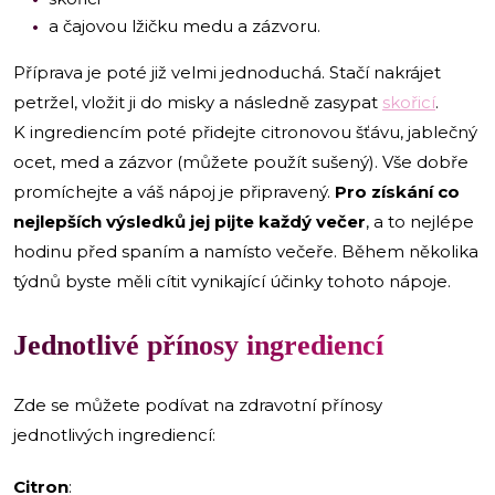
a čajovou lžičku medu a zázvoru.
Příprava je poté již velmi jednoduchá. Stačí nakrájet
petržel, vložit ji do misky a následně zasypat
skořicí
.
K ingrediencím poté přidejte citronovou šťávu, jablečný
ocet, med a zázvor (můžete použít sušený). Vše dobře
promíchejte a váš nápoj je připravený.
Pro získání co
nejlepších výsledků jej pijte každý večer
, a to nejlépe
hodinu před spaním a namísto večeře. Během několika
týdnů byste měli cítit vynikající účinky tohoto nápoje.
Jednotlivé přínosy ingrediencí
Zde se můžete podívat na zdravotní přínosy
jednotlivých ingrediencí:
Citron
: