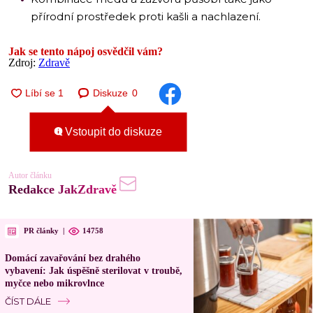
přírodní prostředek proti kašli a nachlazení.
Jak se tento nápoj osvědčil vám?
Zdroj:
Zdravě
Diskuze
0
Vstoupit do diskuze
Autor článku
Redakce JakZdravě
PR články
|
14758
Domácí zavařování bez drahého
vybavení: Jak úspěšně sterilovat v troubě,
myčce nebo mikrovlnce
ČÍST DÁLE