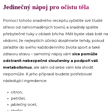
Jedinečný nápoj pro očistu těla
Pomocí tohoto snadného receptu vyčistíte své tlusté
střevo od nahromaděných toxinů a snadněji spálíte
přebytečné tuky v oblasti břicha. Měli byste však brát na
vědomí, že nejlepších účinků dosáhnete tehdy, pokud
zařadíte do svého každodenního života sport a také
zdravou stravu – samotný nápoj vám
sice pomůže
odstranit nebezpečné sloučeniny a podpoří váš
metabolismus
, ale sám od sebe vám kila shodit
nepomůže. K jeho přípravě budete potřebovat
následující ingredience:
citron,
petržel,
jablečný ocet,
skořici