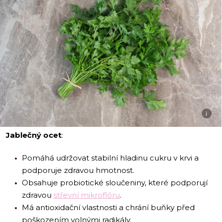
i
Jablečný ocet
:
Pomáhá udržovat stabilní hladinu cukru v krvi a
podporuje zdravou hmotnost.
Obsahuje probiotické sloučeniny, které podporují
zdravou
střevní mikroflóru
.
Má antioxidační vlastnosti a chrání buňky před
poškozením volnými radikály.