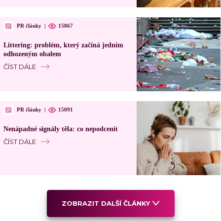
PR články
|
15867
Littering: problém, který začíná jedním
odhozeným obalem
ČÍST DÁLE
PR články
|
15091
Nenápadné signály těla: co nepodcenit
ČÍST DÁLE
ZOBRAZIT DALŠÍ ČLÁNKY