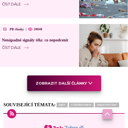
ČÍST DÁLE
PR články
|
20848
Nenápadné signály těla: co nepodcenit
ČÍST DÁLE
ZOBRAZIT DALŠÍ ČLÁNKY
SOUVISEJÍCÍ TÉMATA:
KREV
VYŠETŘENÍ KRVE
ZDRAVOTNÍ STAV