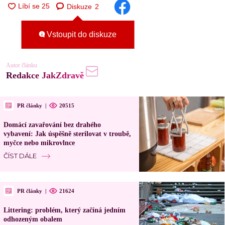
Diskuze
2
Vstoupit do diskuze
Autor článku
Redakce JakZdravě
PR články
|
20515
Domácí zavařování bez drahého
vybavení: Jak úspěšně sterilovat v troubě,
myčce nebo mikrovlnce
ČÍST DÁLE
PR články
|
21624
Littering: problém, který začíná jedním
odhozeným obalem