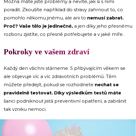
Možná máte jisté problémy a nevíte, jak si s nimi
poradit. Zkoušíte například do stravy zahrnout to, co
pomohlo někomu jinému, ale ani to
nemusí zabrat.
Proč? Vaše tělo je jedinečné,
a jen díky jeho přesnému
rozboru zjistíte, co přesně potřebujete a v jaké míře.
Pokroky ve vašem zdraví
Každý den všichni stárneme. S přibývajícím věkem se
ale objevuje víc a víc zdravotních problémů. Těm
můžete předejít, pokud se rozhodnete
nechat se
pravidelně testovat. Díky výsledkům testů máte
šanci podniknout jistá preventivní opatření, a zabránit
tak vzniku nemoci.