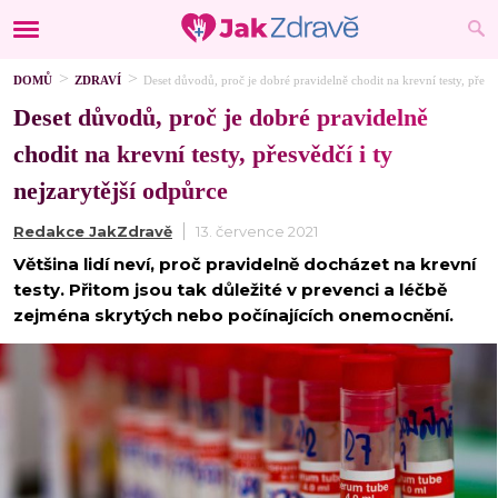
DOMŮ
ZDRAVÍ
Deset důvodů, proč je dobré pravidelně chodit na krevní testy, přesvě
Deset důvodů, proč je dobré pravidelně
chodit na krevní testy, přesvědčí i ty
nejzarytější odpůrce
Redakce JakZdravě
13. července 2021
Většina lidí neví, proč pravidelně docházet na krevní
testy. Přitom jsou tak důležité v prevenci a léčbě
zejména skrytých nebo počínajících onemocnění.